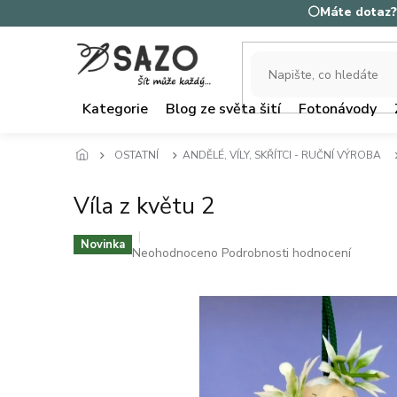
Přejít
⚪Máte dotaz? 
na
obsah
Kategorie
Blog ze světa šití
Fotonávody
OSTATNÍ
ANDĚLÉ, VÍLY, SKŘÍTCI - RUČNÍ VÝROBA
Víla z květu 2
Novinka
Průměrné
Neohodnoceno
Podrobnosti hodnocení
hodnocení
produktu
je
0,0
z
5
hvězdiček.