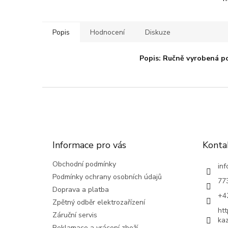
Popis
Hodnocení
Diskuze
Popis:
Ručně vyrobená pos
Z
á
p
a
t
Informace pro vás
Konta
í
Obchodní podmínky
inf
Podmínky ochrany osobních údajů
77
Doprava a platba
+4
Zpětný odběr elektrozařízení
ht
Záruční servis
ka
Reklamace a vrácení zboží