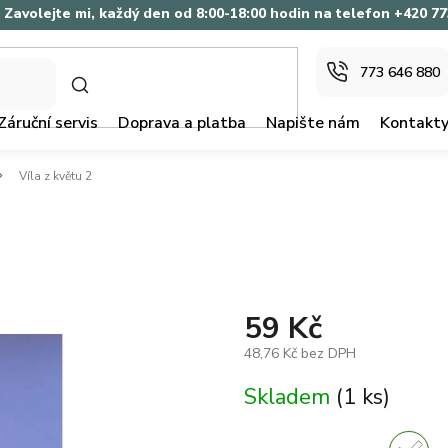
Zavolejte mi, každý den od 8:00-18:00 hodin na telefon +420 7
773 646 880
HLEDAT
Záruční servis
Doprava a platba
Napište nám
Kontakt
Víla z květu 2
59 Kč
48,76 Kč bez DPH
Měrná
Skladem
(1 ks)
cena: