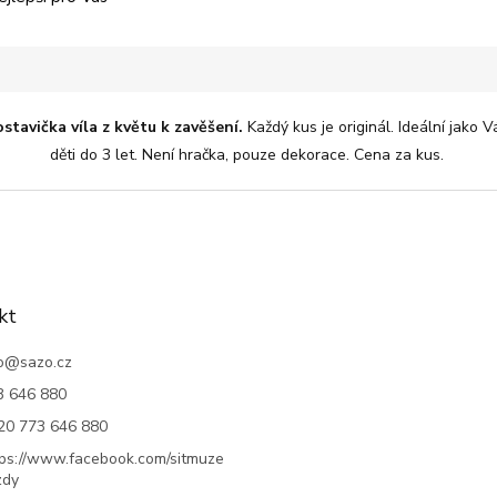
tavička víla z květu k zavěšení.
Každý kus je originál. Ideální jako
děti do 3 let. Není hračka, pouze dekorace. Cena za kus.
kt
o
@
sazo.cz
3 646 880
20 773 646 880
tps://www.facebook.com/sitmuze
zdy