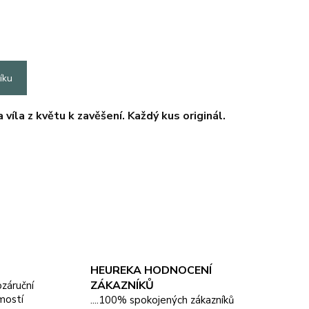
íku
víla z květu k zavěšení. Každý kus originál.
HEUREKA HODNOCENÍ
ZÁKAZNÍKŮ
pozáruční
mostí
....100% spokojených zákazníků