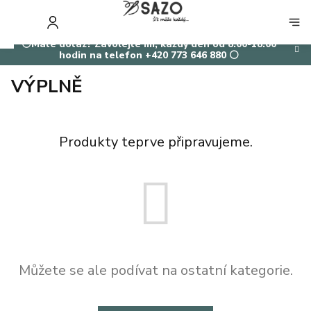
Přejít
na
NÁKUP
obsah
KOŠÍK
⚪Máte dotaz? Zavolejte mi, každý den od 8:00-18:00
hodin na telefon +420 773 646 880 ⚪
VÝPLNĚ
Produkty teprve připravujeme.
Můžete se ale podívat na ostatní kategorie.