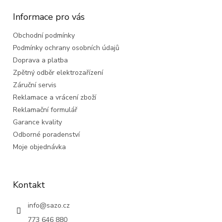
p
a
Informace pro vás
t
Obchodní podmínky
í
Podmínky ochrany osobních údajů
Doprava a platba
Zpětný odběr elektrozařízení
Záruční servis
Reklamace a vrácení zboží
Reklamační formulář
Garance kvality
Odborné poradenství
Moje objednávka
Kontakt
info
@
sazo.cz
773 646 880