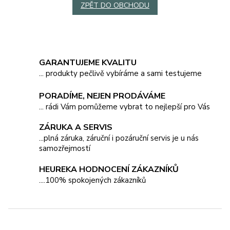
ZPĚT DO OBCHODU
GARANTUJEME KVALITU
... produkty pečlivě vybíráme a sami testujeme
PORADÍME, NEJEN PRODÁVÁME
... rádi Vám pomůžeme vybrat to nejlepší pro Vás
ZÁRUKA A SERVIS
...plná záruka, záruční i pozáruční servis je u nás
samozřejmostí
HEUREKA HODNOCENÍ ZÁKAZNÍKŮ
....100% spokojených zákazníků
Z
á