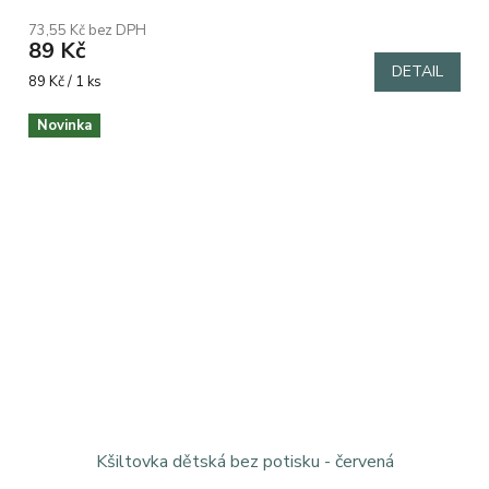
73,55 Kč bez DPH
89 Kč
DETAIL
Měrná
89 Kč / 1 ks
cena:
Novinka
Kšiltovka dětská bez potisku - červená