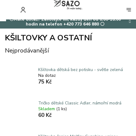
Přejít
na
NÁKUP
obsah
KOŠÍK
⚪Máte dotaz? Zavolejte mi, každý den od 8:00-18:00
hodin na telefon +420 773 646 880 ⚪
KŠILTOVKY A OSTATNÍ
Nejprodávanější
Kšiltovka dětská bez potisku - světle zelená
Na dotaz
75 Kč
Tričko dětské Classic Adler, námořní modrá
Skladem
(1 ks)
60 Kč