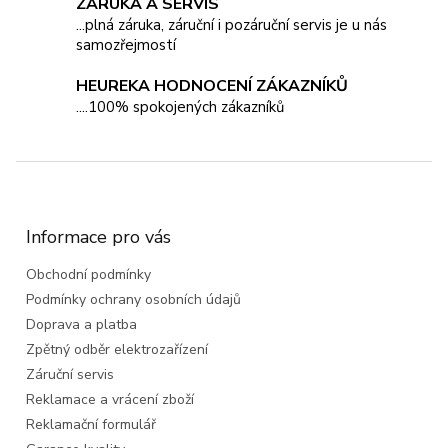
k
ZÁRUKA A SERVIS
y
...plná záruka, záruční i pozáruční servis je u nás
v
samozřejmostí
ý
p
HEUREKA HODNOCENÍ ZÁKAZNÍKŮ
i
....100% spokojených zákazníků
s
u
Z
á
p
a
Informace pro vás
t
Obchodní podmínky
í
Podmínky ochrany osobních údajů
Doprava a platba
Zpětný odběr elektrozařízení
Záruční servis
Reklamace a vrácení zboží
Reklamační formulář