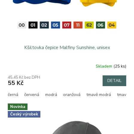
d
u
k
t
ů
Kšiltovka čepice Malfiny Sunshine, unisex
Skladem
(25 ks)
Průměrné
hodnocení
45,45 Kč bez DPH
produktu
DETAIL
55 Kč
je
5,0
černá
červená
modrá
oranžová
tmavě modrá
tmavě ze
z
5
hvězdiček.
Novinka
Český výrobek