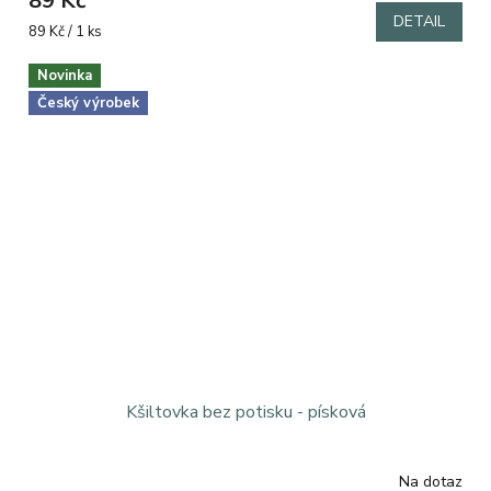
89 Kč
DETAIL
Měrná
89 Kč / 1 ks
cena:
Novinka
Český výrobek
Kšiltovka bez potisku - písková
Na dotaz