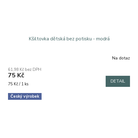
Kšiltovka dětská bez potisku - modrá
Na dotaz
61,98 Kč bez DPH
75 Kč
DETAIL
Měrná
75 Kč / 1 ks
cena:
Český výrobek