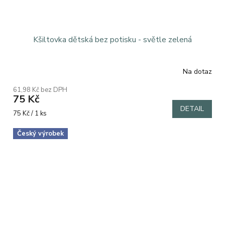
Kšiltovka dětská bez potisku - světle zelená
Na dotaz
Průměrné
hodnocení
61,98 Kč bez DPH
produktu
75 Kč
je
DETAIL
5,0
Měrná
75 Kč / 1 ks
z
cena:
5
Český výrobek
hvězdiček.