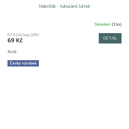
Nákrčník - tubulární šátek
Skladem
(3 ks)
Průměrné
hodnocení
57,02 Kč bez DPH
produktu
DETAIL
69 Kč
je
5,0
žlutá
z
5
hvězdiček.
Český výrobek