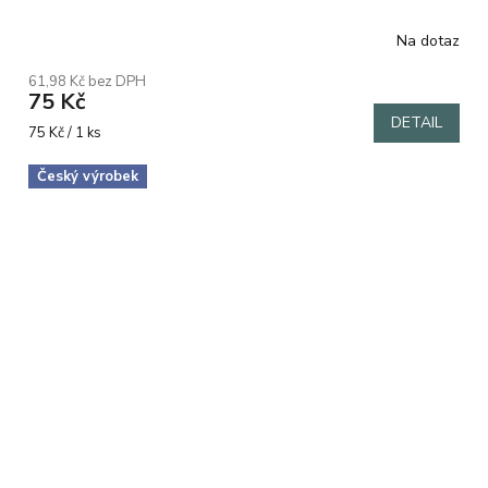
Na dotaz
61,98 Kč bez DPH
75 Kč
DETAIL
Měrná
75 Kč / 1 ks
cena:
Český výrobek