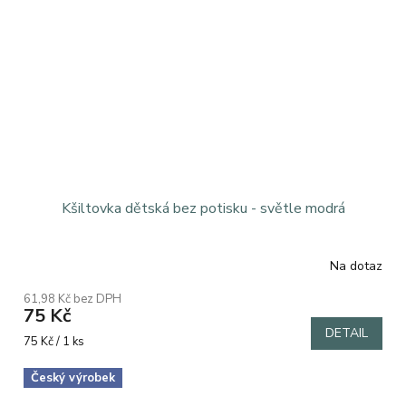
Kšiltovka dětská bez potisku - světle modrá
Na dotaz
61,98 Kč bez DPH
75 Kč
DETAIL
Měrná
75 Kč / 1 ks
cena:
Český výrobek