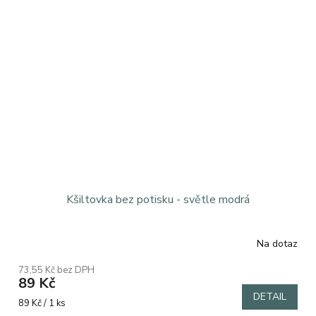
Kšiltovka bez potisku - světle modrá
Na dotaz
73,55 Kč bez DPH
89 Kč
DETAIL
Měrná
89 Kč / 1 ks
cena: