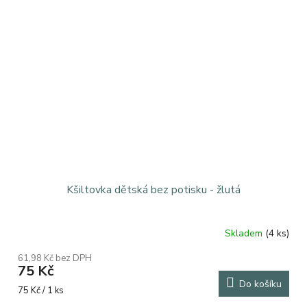
Kšiltovka dětská bez potisku - žlutá
Skladem
(4 ks)
61,98 Kč bez DPH
75 Kč
Do košíku
Měrná
75 Kč / 1 ks
cena: