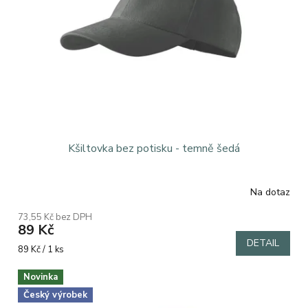
Kšiltovka bez potisku - temně šedá
Na dotaz
73,55 Kč bez DPH
89 Kč
DETAIL
Měrná
89 Kč / 1 ks
cena:
Novinka
Český výrobek