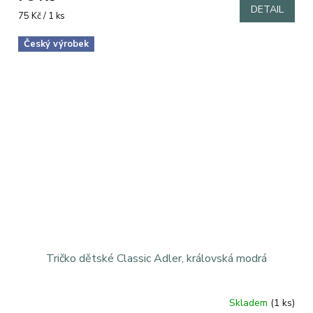
DETAIL
Měrná
75 Kč / 1 ks
cena:
Český výrobek
Tričko dětské Classic Adler, královská modrá
Skladem
(1 ks)