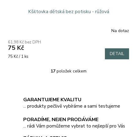
Kšiltovka dětská bez potisku - růžová
Na dotaz
61,98 Kč bez DPH
75 Kč
DETAIL
Měrná
75 Kč / 1 ks
cena:
17
položek celkem
O
v
l
á
d
GARANTUJEME KVALITU
a
... produkty pečlivě vybíráme a sami testujeme
c
í
PORADÍME, NEJEN PRODÁVÁME
p
r
... rádi Vám pomůžeme vybrat to nejlepší pro Vás
v