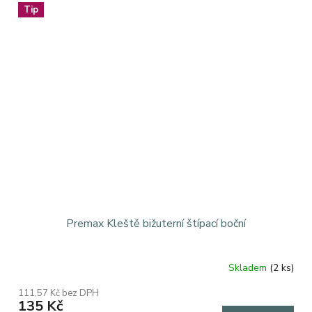
5
Tip
hvězdiček.
Premax Kleště bižuterní štípací boční
Skladem
(2 ks)
111,57 Kč bez DPH
135 Kč