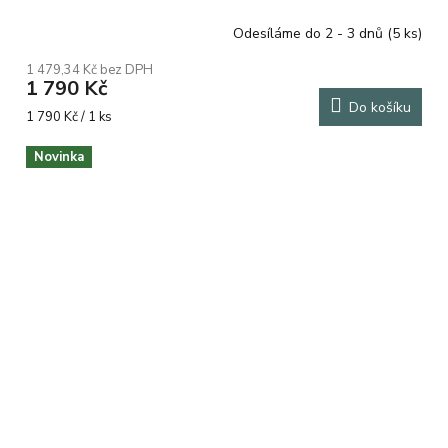
Odesíláme do 2 - 3 dnů
(5 ks)
1 479,34 Kč bez DPH
1 790 Kč
Do košíku
Měrná
1 790 Kč / 1 ks
cena:
Novinka