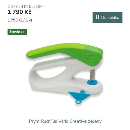
1 479,34 Kč bez DPH
1 790 Kč
Do košíku
Měrná
1 790 Kč / 1 ks
cena:
Novinka
Prym Ruční lis Vario Creative zelený