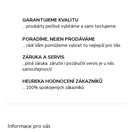
v
k
y
v
GARANTUJEME KVALITU
ý
... produkty pečlivě vybíráme a sami testujeme
p
i
PORADÍME, NEJEN PRODÁVÁME
s
... rádi Vám pomůžeme vybrat to nejlepší pro Vás
u
ZÁRUKA A SERVIS
...plná záruka, záruční i pozáruční servis je u nás
samozřejmostí
HEUREKA HODNOCENÍ ZÁKAZNÍKŮ
....100% spokojených zákazníků
Z
á
p
a
Informace pro vás