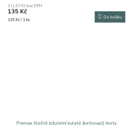
111,57 Kč bez DPH
135 Kč
Do košíku
Měrná
135 Kč / 1 ks
cena:
Premax Kleště bižuterní kulaté (ketlovací) hroty