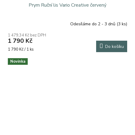
Prym Ruční lis Vario Creative červený
Odesíláme do 2 - 3 dnů
(3 ks)
1 479,34 Kč bez DPH
1 790 Kč
Do košíku
Měrná
1 790 Kč / 1 ks
cena:
Novinka