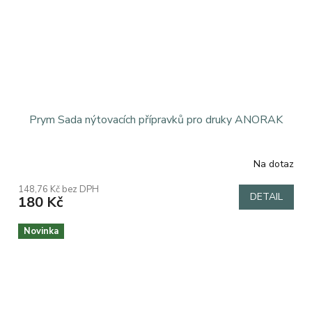
Prym Sada nýtovacích přípravků pro druky ANORAK
Na dotaz
Průměrné
hodnocení
148,76 Kč bez DPH
produktu
DETAIL
180 Kč
je
5,0
z
Novinka
5
hvězdiček.