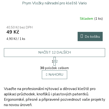
Prym Vložky náhradní pro kleště Vario
Skladem
(1 ks)
Průměrné
hodnocení
40,50 Kč bez DPH
produktu
49 Kč
je
Do košíku
5,0
Měrná
4,90 Kč / 1 ks
z
cena:
5
hvězdiček.
NAČÍST 12 DALŠÍCH
S
1
2
t
O
r
30
položek celkem
v
á
l
NAHORU
n
á
k
o
d
v
a
Vsaďte na profesionální nýtovací a děrovací kleště pro
á
c
aplikaci průchodek, knoflíků i plastových patentků.
n
í
Ergonomiké, přesné a připravené pozvednout vaše projekty
í
p
na novou úroveň.
r