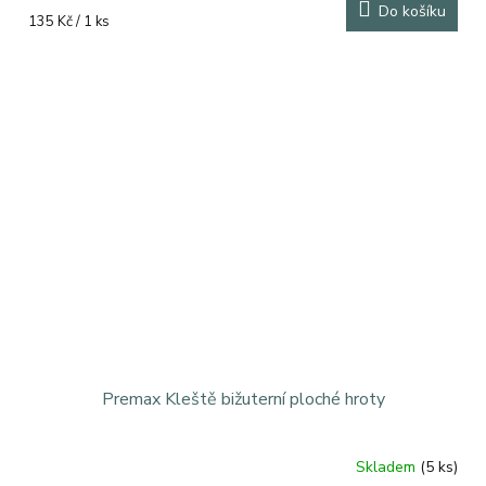
Do košíku
Měrná
135 Kč / 1 ks
cena:
Premax Kleště bižuterní ploché hroty
Skladem
(5 ks)