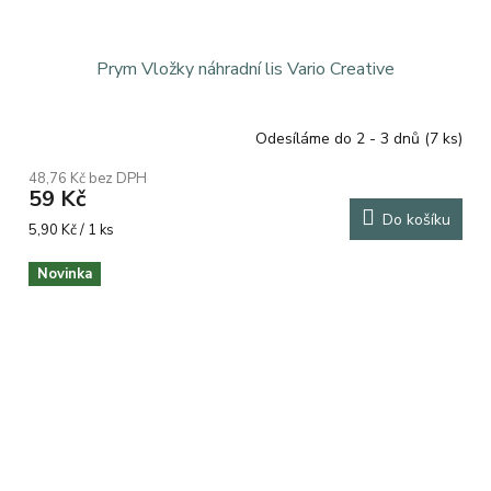
Prym Vložky náhradní lis Vario Creative
Odesíláme do 2 - 3 dnů
(7 ks)
48,76 Kč bez DPH
59 Kč
Do košíku
Měrná
5,90 Kč / 1 ks
cena:
Novinka