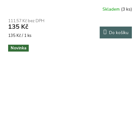
Skladem
(3 ks)
111,57 Kč bez DPH
135 Kč
Do košíku
Měrná
135 Kč / 1 ks
cena:
Novinka