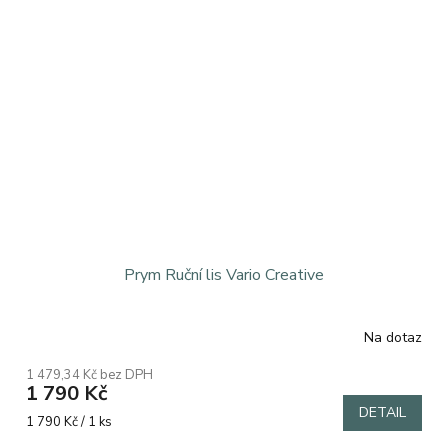
Prym Ruční lis Vario Creative
Na dotaz
Průměrné
hodnocení
1 479,34 Kč bez DPH
produktu
1 790 Kč
je
DETAIL
5,0
Měrná
1 790 Kč / 1 ks
z
cena: