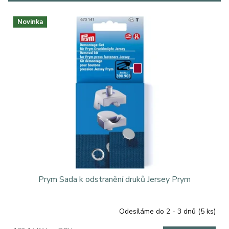
r
o
V
d
Novinka
ý
u
p
k
i
t
s
ů
p
r
o
d
u
k
t
ů
Prym Sada k odstranění druků Jersey Prym
Odesíláme do 2 - 3 dnů
(5 ks)