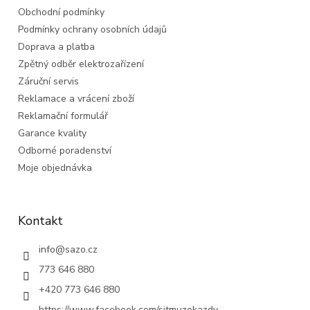
t
Obchodní podmínky
í
Podmínky ochrany osobních údajů
Doprava a platba
Zpětný odběr elektrozařízení
Záruční servis
Reklamace a vrácení zboží
Reklamační formulář
Garance kvality
Odborné poradenství
Moje objednávka
Kontakt
info
@
sazo.cz
773 646 880
+420 773 646 880
https://www.facebook.com/sitmuzekazdy