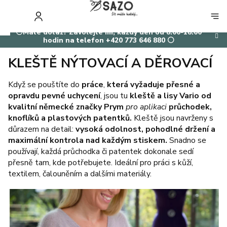
Přejít
na
NÁKUP
obsah
KOŠÍK
⚪Máte dotaz? Zavolejte mi, každý den od 8:00-18:00
hodin na telefon +420 773 646 880 ⚪
KLEŠTĚ NÝTOVACÍ A DĚROVACÍ
Když se pouštíte do
práce
,
která vyžaduje přesné a
opravdu pevné uchycení
, jsou tu
kleště a lisy Vario od
kvalitní německé značky Prym
pro aplikaci
průchodek,
knoflíků a plastových patentků.
Kleště jsou navrženy s
důrazem na detail:
vysoká odolnost, pohodlné držení a
maximální kontrola nad každým stiskem.
Snadno se
používají, každá průchodka či patentek dokonale sedí
přesně tam, kde potřebujete. Ideální pro práci s kůží,
textilem, čalouněním a dalšími materiály.