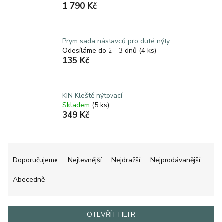
1 790 Kč
Prym sada nástavců pro duté nýty
Odesíláme do 2 - 3 dnů
(4 ks)
135 Kč
KIN Kleště nýtovací
Skladem
(5 ks)
349 Kč
Ř
a
Doporučujeme
Nejlevnější
Nejdražší
Nejprodávanější
z
e
Abecedně
n
í
p
OTEVŘÍT FILTR