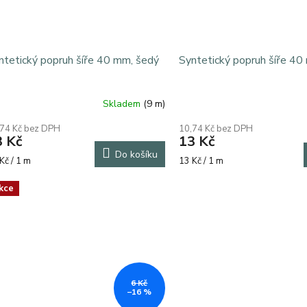
ntetický popruh šíře 40 mm, šedý
Syntetický popruh šíře 40
Skladem
(9 m)
,74 Kč bez DPH
10,74 Kč bez DPH
3 Kč
13 Kč
Do košíku
rná
Měrná
Kč / 1 m
13 Kč / 1 m
á záruka 5 let + přídavný stolek + sada 9 patek, dlaňo
a:
cena:
kce
6 Kč
–16 %