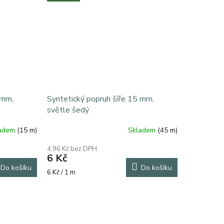
 mm,
Syntetický popruh šíře 15 mm,
světle šedý
ladem
(15 m)
Skladem
(45 m)
4,96 Kč bez DPH
6 Kč
Do košíku
Do košíku
Měrná
6 Kč / 1 m
cena: