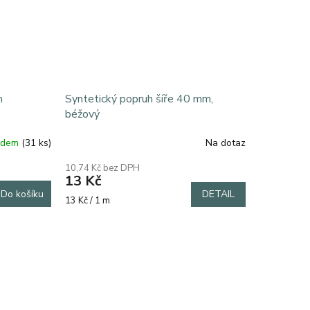
m
Syntetický popruh šíře 40 mm,
béžový
adem
(31 ks)
Na dotaz
10,74 Kč bez DPH
13 Kč
Do košíku
DETAIL
Měrná
13 Kč / 1 m
cena:
k