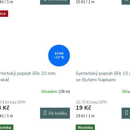
rná
Měrná
Kč / 1 m
15 Kč / 1 m
a:
cena:
kce
17 Kč
–23 %
ntetický popruh šíře 20 mm,
Syntetický popruh šíře 15
skáč
se žlutými tlapkami
Skladem
(28 m)
Skl
,74 Kč bez DPH
15,70 Kč bez DPH
3 Kč
19 Kč
Do košíku
rná
Měrná
Kč / 1 m
19 Kč / 1 m
a:
cena:
ovinka
Novinka