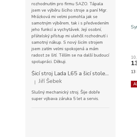
rozhodnutím pro firmu SAZO. Tápala
jsem ve výběru šicího stroje a paní Mgr.
Mrázková mi velmi pomohla jak se
samotným výběrem, tak i s předvedením
Sy
jeho funkcí a vychytávek. Její osobní,
přátelský přístup mi ulehčil rozhodnutí i
samotný nákup. S nový šicím strojem
jsem zatím velmi spokojená a mám
radost ze šití. Těším se na další budoucí
10
spolupráci. Děkuji.
1
Mě
13 
Šicí stroj Lada L65 a šicí stolek
Prodloužen
cen
Jiří Šebek
|
Hodnocení produktu je 5 z 5 hvězdiček.
A
Slušný mechanický stroj. Šije dobře
super výbava záruka 5 let a servis.