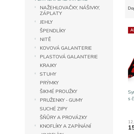
Ř
n
a
e
NAŽEHLOVAČKY, NÁŠIVKY,
Do
z
ZÁPLATY
l
e
JEHLY
V
n
ŠPENDLÍKY
A
ý
í
p
NITĚ
p
i
r
KOVOVÁ GALANTERIE
s
o
PLASTOVÁ GALANTERIE
p
d
KRAJKY
r
u
o
k
STUHY
d
t
PRÝMKY
u
ů
ŠIKMÉ PROUŽKY
k
Sy
t
s 
PRUŽENKY - GUMY
ů
SUCHÉ ZIPY
ŠŇŮRY A PROVÁZKY
12
KNOFLÍKY A ZAPÍNÁNÍ
1