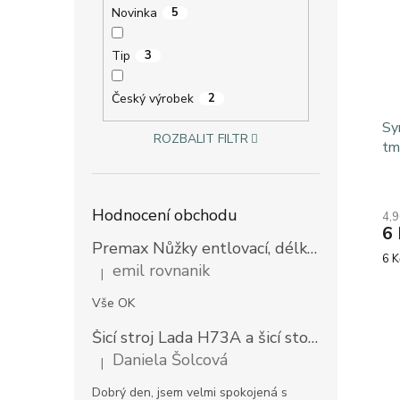
Novinka
5
Tip
3
Český výrobek
2
Sy
ROZBALIT FILTR
tm
Hodnocení obchodu
4,9
6 
Premax Nůžky entlovací, délka 23 cm
Mě
6 K
emil rovnanik
|
cen
Hodnocení produktu je 5 z 5 hvězdiček.
Vše OK
Šicí stroj Lada H73A a šicí stolek
Prodlouž
Daniela Šolcová
|
Hodnocení produktu je 5 z 5 hvězdiček.
Dobrý den, jsem velmi spokojená s