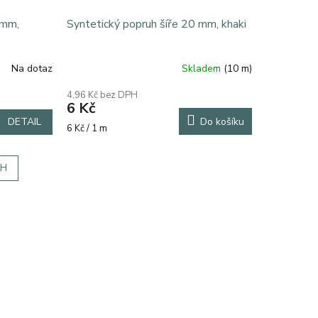
 mm,
Syntetický popruh šíře 20 mm, khaki
Na dotaz
Skladem
(10 m)
4,96 Kč bez DPH
6 Kč
DETAIL
Do košíku
Měrná
6 Kč / 1 m
cena:
CH