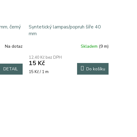
 mm, černý
Syntetický lampas/popruh šíře 40
mm
Na dotaz
Skladem
(9 m)
12,40 Kč bez DPH
15 Kč
DETAIL
Do košíku
Měrná
15 Kč / 1 m
vé nůžky
cena: