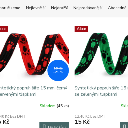
poručujeme
Nejlevnější
Nejdražší
Nejprodávanější
Abecedně
kce
Akce
19 Kč
–21 %
ntetický popruh šíře 15 mm, černý
Syntetický popruh šíře 15
červenými tlapkami
se zelenými tlapkami
Skladem
(45 ks)
Sk
,40 Kč bez DPH
12,40 Kč bez DPH
5 Kč
15 Kč
Do košíku