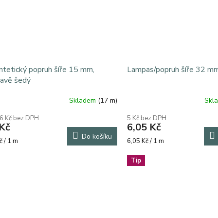
ntetický popruh šíře 15 mm,
Lampas/popruh šíře 32 m
avě šedý
Skladem
(17 m)
Skl
6 Kč bez DPH
5 Kč bez DPH
Kč
6,05 Kč
Do košíku
rná
Měrná
č / 1 m
6,05 Kč / 1 m
a:
cena:
Tip
ená záruka 5 let + přídavný stolek + sada patek a dáre