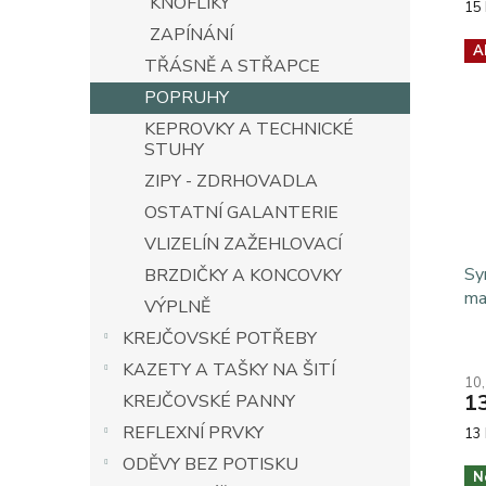
KNOFLÍKY
Mě
15 
cen
ZAPÍNÁNÍ
A
TŘÁSNĚ A STŘAPCE
POPRUHY
KEPROVKY A TECHNICKÉ
STUHY
ZIPY - ZDRHOVADLA
OSTATNÍ GALANTERIE
VLIZELÍN ZAŽEHLOVACÍ
Sy
BRZDIČKY A KONCOVKY
ma
VÝPLNĚ
KREJČOVSKÉ POTŘEBY
KAZETY A TAŠKY NA ŠITÍ
10
1
KREJČOVSKÉ PANNY
REFLEXNÍ PRVKY
Mě
13 
cen
ODĚVY BEZ POTISKU
N