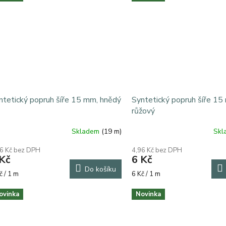
ntetický popruh šíře 15 mm, hnědý
Syntetický popruh šíře 15
růžový
Skladem
(19 m)
Sk
6 Kč bez DPH
4,96 Kč bez DPH
Kč
6 Kč
Do košíku
rná
Měrná
č / 1 m
6 Kč / 1 m
a:
cena:
ovinka
Novinka