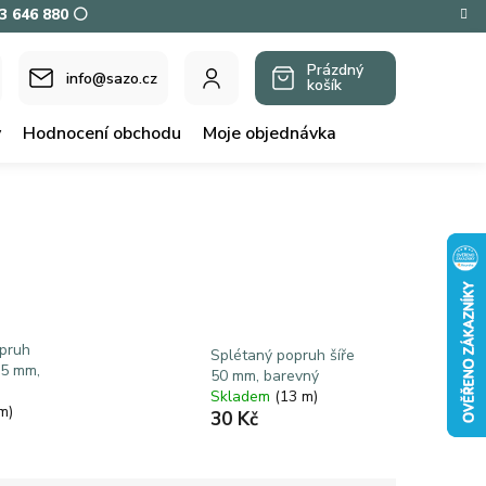
73 646 880 ⚪
Prázdný
info@sazo.cz
košík
NÁKUPNÍ
KOŠÍK
y
Hodnocení obchodu
Moje objednávka
opruh
Splétaný popruh šíře
25 mm,
50 mm, barevný
Skladem
(13 m)
m)
30 Kč