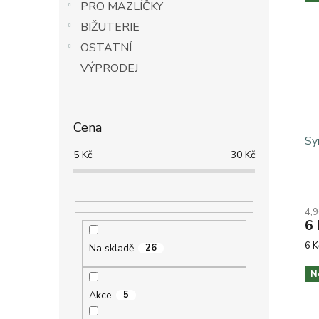
PRO MAZLÍČKY
BIŽUTERIE
OSTATNÍ
VÝPRODEJ
Cena
Sy
5
Kč
30
Kč
4,9
6 
Mě
6 K
Na skladě
26
cen
N
Akce
5