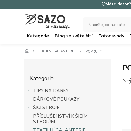
Přejít
⚪Máte dotaz? 
na
obsah
Kategorie
Blog ze světa šití
Fotonávody
TEXTILNÍ GALANTERIE
POPRUHY
P
P
o
Přeskočit
s
Kategorie
kategorie
Nej
t
r
TIPY NA DÁRKY
a
DÁRKOVÉ POUKAZY
n
n
ŠICÍ STROJE
í
PŘÍSLUŠENSTVÍ K ŠICÍM
p
STROJŮM
a
TEXTILNÍ GALANTERIE