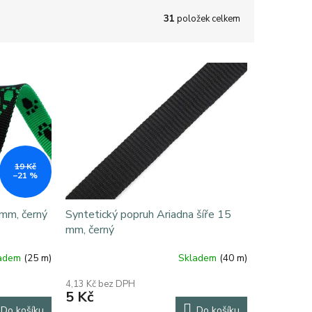
31
položek celkem
19 Kč
–21 %
 mm, černý
Syntetický popruh Ariadna šíře 15
mm, černý
ladem
(25 m)
Skladem
(40 m)
4,13 Kč bez DPH
5 Kč
Do košíku
Do košíku