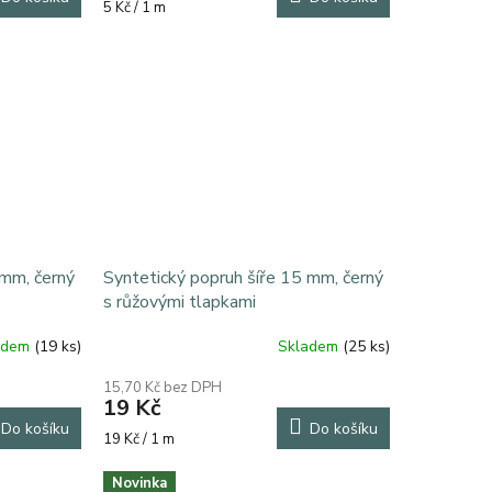
Měrná
5 Kč / 1 m
cena:
 mm, černý
Syntetický popruh šíře 15 mm, černý
s růžovými tlapkami
adem
(19 ks)
Skladem
(25 ks)
15,70 Kč bez DPH
19 Kč
Do košíku
Do košíku
Měrná
19 Kč / 1 m
cena:
Novinka