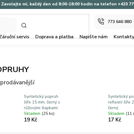
Zavolejte mi, každý den od 8:00-18:00 hodin na telefon +420 7
773 646 880
HLEDAT
Záruční servis
Doprava a platba
Napište nám
Kontakt
OPRUHY
prodávanější
Syntetický popruh
Syntetický p
šíře 15 mm, černý s
reflexní šíře 
růžovými tlapkami
černý
Skladem
(25 ks)
Skladem
(11 
19 Kč
17 Kč