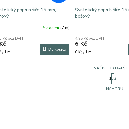
ntetický popruh šíře 15 mm,
Syntetický popruh šíře 15
hový
béžový
Skladem
(7 m)
3 Kč bez DPH
4,96 Kč bez DPH
Kč
6 Kč
Do košíku
rná
Měrná
č / 1 m
6 Kč / 1 m
a:
cena:
NAČÍST 13 DALŠÍ
S
1
2
t
O
r
v
NAHORU
á
l
n
á
k
d
o
a
v
c
á
í
n
p
í