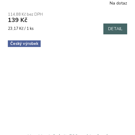
Na dotaz
114,88 Kč bez DPH
139 Kč
Měrná
23,17 Kč / 1 ks
DETAIL
cena:
Český výrobek