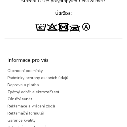
Složení 100% polypropylén. Cena za metr.
Údržba:
Z
á
p
a
Informace pro vás
t
Obchodní podmínky
í
Podmínky ochrany osobních údajů
Doprava a platba
Zpětný odběr elektrozařízení
Záruční servis
Reklamace a vrácení zboží
Reklamační formulář
Garance kvality