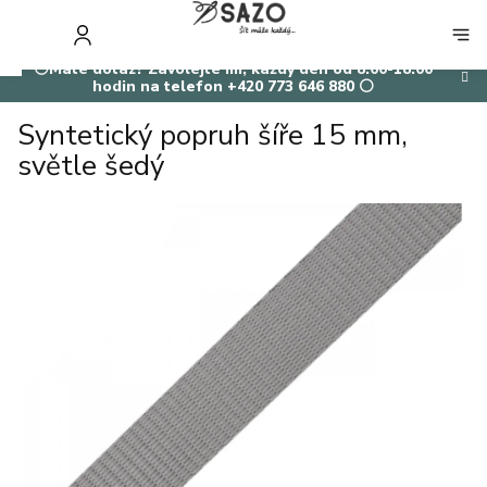
Přejít
na
NÁKUP
obsah
KOŠÍK
⚪Máte dotaz? Zavolejte mi, každý den od 8:00-18:00
hodin na telefon +420 773 646 880 ⚪
Syntetický popruh šíře 15 mm,
světle šedý