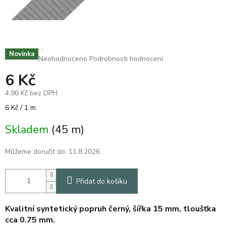
Novinka
Průměrné
Neohodnoceno
Podrobnosti hodnocení
hodnocení
6 Kč
produktu
je
4,96 Kč bez DPH
0,0
z
Měrná
6 Kč / 1 m
5
cena:
hvězdiček.
Skladem
(45 m)
Můžeme doručit do:
11.8.2026
Přidat do košíku
Kvalitní syntetický popruh černý, šířka 15 mm, tloušťka
cca 0.75 mm.