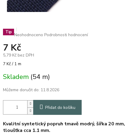
Tip
Průměrné
Neohodnoceno
Podrobnosti hodnocení
hodnocení
7 Kč
produktu
je
5,79 Kč bez DPH
0,0
z
Měrná
7 Kč / 1 m
5
cena:
hvězdiček.
Skladem
(54 m)
Můžeme doručit do:
11.8.2026
Přidat do košíku
Kvalitní syntetický popruh tmavě modrý, šířka 20 mm,
tloušťka cca 1.1 mm.