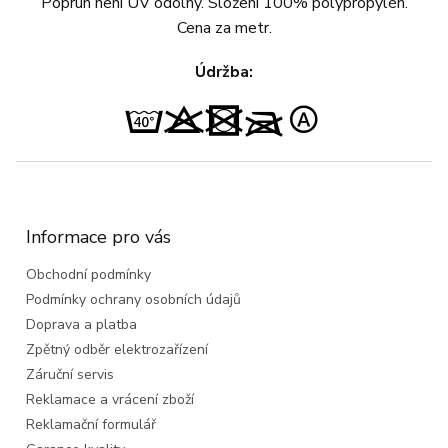
Popruh není UV odolný.
Složení 100% polypropylén.
Cena za metr.
Údržba:
Z
á
p
a
Informace pro vás
t
Obchodní podmínky
í
Podmínky ochrany osobních údajů
Doprava a platba
Zpětný odběr elektrozařízení
Záruční servis
Reklamace a vrácení zboží
Reklamační formulář