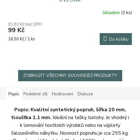
Skladem
(3 ks)
81,82 Kč bez DPH
99 Kč
Měrná
16,50 Kč / 1 ks
Do košíku
cena:
ZOBRAZIT VŠECHNY SOUVISEJÍCÍ PRODUKTY
Popis
Podobné (4)
Hodnocení
Diskuze
Popis:
Kvalitní syntetický popruh, šířka 20 mm,
tloušťka 1.1 mm.
Ideální na tašky, batohy. Je vhodný i
k lemování textilních výrobků nebo na výplety
čalouněného nábytku. Nosnost popruhu je cca 295 kg.