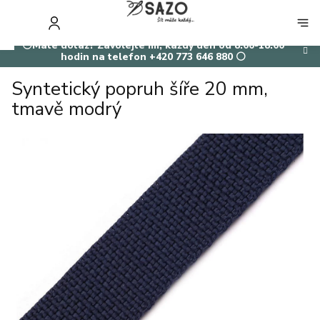
Přejít
na
NÁKUP
obsah
KOŠÍK
⚪Máte dotaz? Zavolejte mi, každý den od 8:00-18:00
hodin na telefon +420 773 646 880 ⚪
Syntetický popruh šíře 20 mm,
tmavě modrý