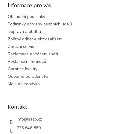
a
Informace pro vás
t
Obchodní podmínky
í
Podmínky ochrany osobních údajů
Doprava a platba
Zpětný odběr elektrozařízení
Záruční servis
Reklamace a vrácení zboží
Reklamační formulář
Garance kvality
Odborné poradenství
Moje objednávka
Kontakt
info
@
sazo.cz
773 646 880