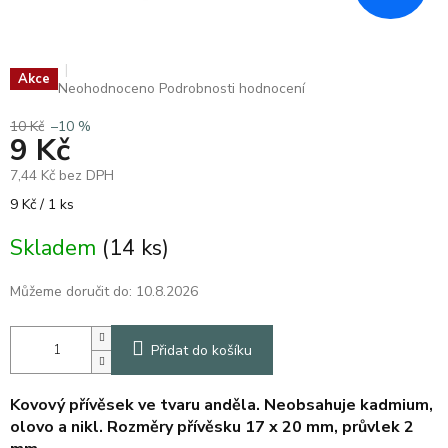
Akce
Průměrné
Neohodnoceno
Podrobnosti hodnocení
hodnocení
produktu
10 Kč
–10 %
9 Kč
je
0,0
7,44 Kč bez DPH
z
5
Měrná
9 Kč / 1 ks
hvězdiček.
cena:
Skladem
(14 ks)
Můžeme doručit do:
10.8.2026
Přidat do košíku
Kovový přívěsek ve tvaru anděla. Neobsahuje kadmium,
olovo a nikl. Rozměry přívěsku 17 x 20 mm, průvlek 2