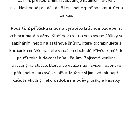
20 mm, průvlek 2 mm. Neobsahuje kadmium, olovo a
nikl.
Nevhodné pro děti do 3 let - nebezpečí spolknutí.
Cena
za kus.
Použití: Z přívěsku snadno vyrobíte krásnou ozdobu na
krk pro malé slečny.
Stačí navázat na voskované šňůrky se
zapínáním, nebo na saténové šňůrky, které zkombinujete s
karabinkami. Vše najdete v našem obchodě. Přívěsek můžete
použít také
k dekoračním účelům.
Zajímavě vynikne
uvázaný na stužce, kterou se ováže např. svícen, papírové
přání nebo dárková krabička. Můžete si jím ozdobit např.
klíče. Je vhodný i jako
ozdoba na oděvy
, tašky a kabelky.
Z
á
p