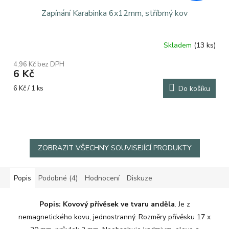
Zapínání Karabinka 6x12mm, stříbrný kov
Skladem
(13 ks)
4,96 Kč bez DPH
6 Kč
Měrná
6 Kč / 1 ks
Do košíku
cena:
ZOBRAZIT VŠECHNY SOUVISEJÍCÍ PRODUKTY
Popis
Podobné (4)
Hodnocení
Diskuze
Popis: Kovový
přívěsek ve tvaru anděla
. Je z
nemagnetického kovu, jednostranný. Rozměry přívěsku 17 x