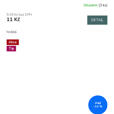
Skladem
(3 ks)
Průměrné
hodnocení
9,09 Kč bez DPH
produktu
11 Kč
DETAIL
je
5,0
z
hnědá
5
hvězdiček.
Akce
Tip
7 Kč
–14 %