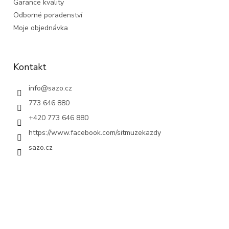
Garance kvality
Odborné poradenství
Moje objednávka
Kontakt
info
@
sazo.cz
773 646 880
+420 773 646 880
https://www.facebook.com/sitmuzekazdy
sazo.cz