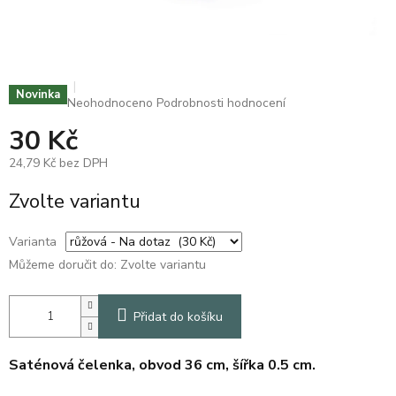
Novinka
Průměrné
Neohodnoceno
Podrobnosti hodnocení
hodnocení
30 Kč
produktu
je
24,79 Kč bez DPH
0,0
z
Měrná
Zvolte variantu
5
cena:
hvězdiček.
Varianta
Můžeme doručit do:
Zvolte variantu
Přidat do košíku
Saténová čelenka, obvod 36 cm, šířka 0.5 cm.