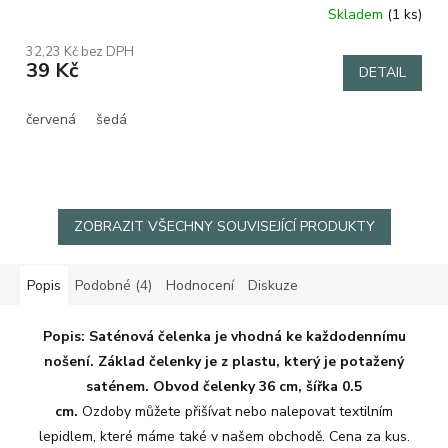
Skladem
(1 ks)
32,23 Kč bez DPH
39 Kč
DETAIL
červená
šedá
ZOBRAZIT VŠECHNY SOUVISEJÍCÍ PRODUKTY
Popis
Podobné (4)
Hodnocení
Diskuze
Popis: Saténová čelenka
je vhodná ke každodennímu
nošení.
Základ čelenky je z plastu, který je potažený
saténem. Obvod čelenky 36 cm, šířka 0.5
cm.
Ozdoby
můžete přišívat nebo nalepovat textilním
lepidlem, které máme také v našem obchodě. Cena za kus.