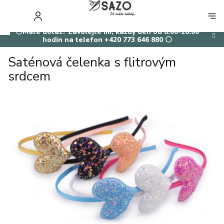
Přejít
na
NÁKUP
obsah
KOŠÍK
⚪Máte dotaz? Zavolejte mi, každý den od 8:00-18:00
hodin na telefon +420 773 646 880 ⚪
Saténová čelenka s flitrovým
srdcem