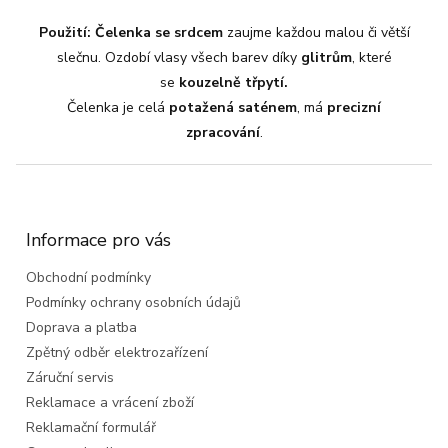
Použití:
Čelenka se srdcem
zaujme každou malou či větší
slečnu. Ozdobí vlasy všech barev díky
glitrům
, které
se
kouzelně třpytí.
Čelenka je celá
potažená saténem
, má
precizní
zpracování
.
Z
á
p
a
Informace pro vás
t
Obchodní podmínky
í
Podmínky ochrany osobních údajů
Doprava a platba
Zpětný odběr elektrozařízení
Záruční servis
Reklamace a vrácení zboží
Reklamační formulář