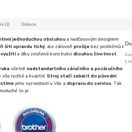
hvězdiček.
í (2)
Diskuze
itivní
jednoduc
hou obsluhou
a nadčasovým designem
Do
ři šití opravdu tichý
, ale zároveň
prošije
bez problémů
i
využití
a díky zesílené konstrukci
dlouhou životnost
.
Kat
EA
áruka
včetně
nadstandartního záručního a pozáručního
e vše rychlé a kvalitní.
Stroj stačí zabalit do původní
istíme
jeho vyzvednutí u Vás a
dopravu do servisu
. Tak
noduché to je.