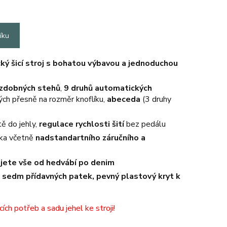
íku
ký šicí stroj s bohatou výbavou a jednoduchou
ozdobných stehů
,
9 druhů automatických
ých přesně na rozměr knoflíku,
a
beceda
(3 druhy
tě do jehly,
regulace rychlosti šití
bez pedálu
uka
včetně
nadstandartního záručního a
ijete vše od hedvábí po denim
: sedm přídavných patek, pevný plastový kryt k
ích potřeb a sadu jehel ke stroji!