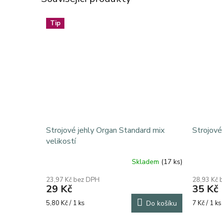
Tip
Strojové jehly Organ Standard mix
Strojové
velikostí
Skladem
(17 ks)
23,97 Kč bez DPH
28,93 Kč
29 Kč
35 Kč
Měrná
Měrná
5,80 Kč / 1 ks
Do košíku
7 Kč / 1 ks
cena:
cena: