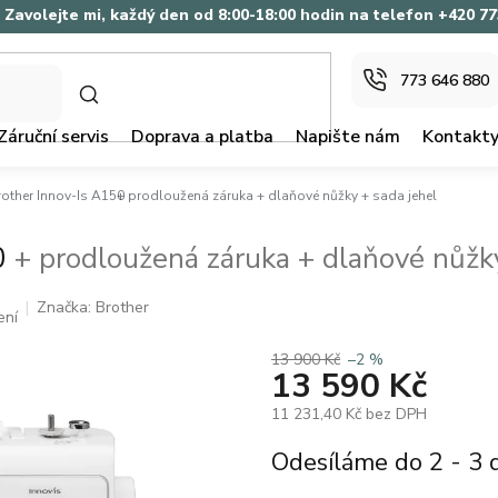
Zavolejte mi, každý den od 8:00-18:00 hodin na telefon +420 7
773 646 880
HLEDAT
Záruční servis
Doprava a platba
Napište nám
Kontakt
Brother Innov-Is A150
+ prodloužená záruka + dlaňové nůžky + sada jehel
50
+ prodloužená záruka + dlaňové nůžky
Značka:
Brother
ení
13 900 Kč
–2 %
13 590 Kč
11 231,40 Kč bez DPH
Měrná
Odesíláme do 2 - 3
cena: