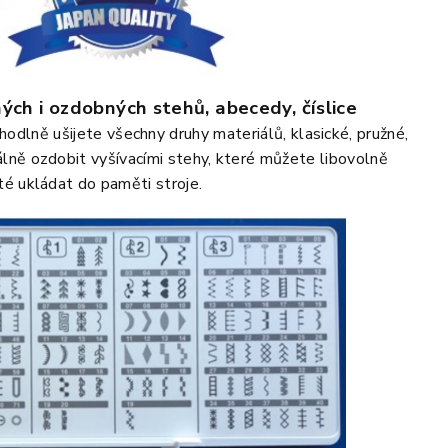
ých i ozdobných stehů, abecedy, číslice
odlně ušijete všechny druhy materiálů, klasické, pružné,
álně ozdobit vyšívacími stehy, které můžete libovolně
é ukládat do paměti stroje.