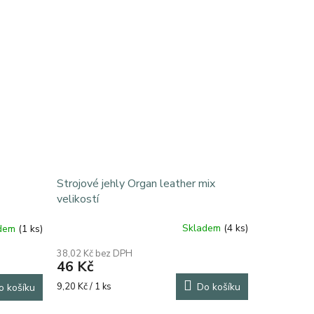
Strojové jehly Organ leather mix
velikostí
Skladem
(4 ks)
adem
(1 ks)
38,02 Kč bez DPH
46 Kč
Měrná
9,20 Kč / 1 ks
Do košíku
o košíku
cena: