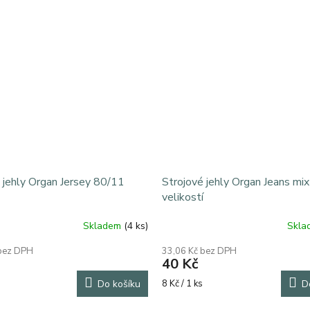
 jehly Organ Jersey 80/11
Strojové jehly Organ Jeans mix
velikostí
Skladem
(4 ks)
Skl
Průměrné
hodnocení
 bez DPH
33,06 Kč bez DPH
produktu
40 Kč
je
5,0
Měrná
Do košíku
8 Kč / 1 ks
D
z
cena:
5