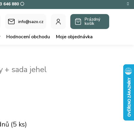
73 646 880 ⚪
Prázdný
info@sazo.cz
košík
NÁKUPNÍ
KOŠÍK
y
Hodnocení obchodu
Moje objednávka
 + sada jehel
 dnů
(5 ks)