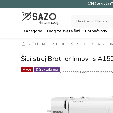
Přejít
⚪Máte dotaz? 
na
obsah
Kategorie
Blog ze světa šití
Fotonávody
ŠICÍ STROJE
BROTHER ŠICÍ STROJE
Šicí stroj 
Šicí stroj Brother Innov-Is A1
Akce
Dárek zdarma
Průměrné
2 hodnocení
Podrobnosti hodnoc
hodnocení
produktu
je
5,0
z
5
hvězdiček.