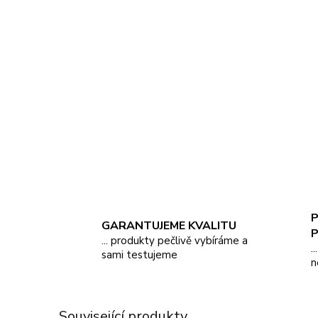
P
GARANTUJEME KVALITU
... produkty pečlivě vybíráme a
.
sami testujeme
n
Související produkty