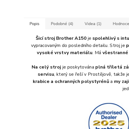
Popis
Podobné (4)
Videa (1)
Hodnocen
Šicí stroj Brother A150
je
spolehlivý s intu
vypracovaným do posledního detailu.
Stroj je
p
vysoké vrstvy materiálu
. Má
všestranné 
Na celý stroj
je poskytována
plná tříletá z
servisu
, který se řeší v Prostějově, takže j
krabice a ochranných polystyrénů
a
my zaj
jed