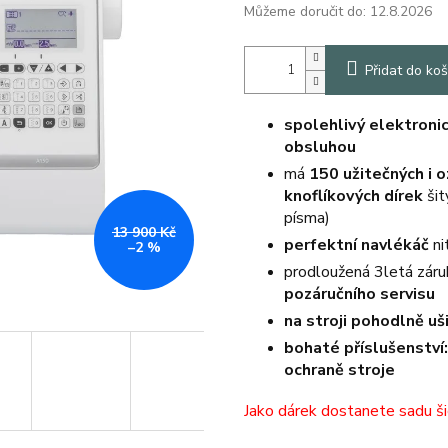
Můžeme doručit do:
12.8.2026
Přidat do koš
spolehlivý elektronic
obsluhou
má
150 užitečných i 
knoflíkových dírek
šit
písma)
13 900 Kč
perfektní navlékáč
ni
–2 %
prodloužená 3letá zár
pozáručního servisu
na stroji pohodlně uš
bohaté příslušenství
ochraně stroje
Jako dárek dostanete sadu šic