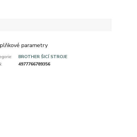
plňkové parametry
egorie
:
BROTHER ŠICÍ STROJE
N
:
4977766789356