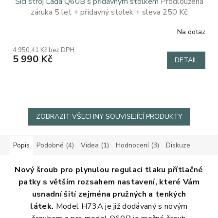
Šicí stroj Lada Q60B s přídavným stolkem
Prodloužená
záruka 5 let + přídavný stolek + sleva 250 Kč
Na dotaz
Průměrné
hodnocení
4 950,41 Kč bez DPH
produktu
5 990 Kč
DETAIL
je
4,9
z
5
hvězdiček.
ZOBRAZIT VŠECHNY SOUVISEJÍCÍ PRODUKTY
Popis
Podobné (4)
Videa (1)
Hodnocení (3)
Diskuze
Nový šroub pro plynulou regulaci tlaku přítlačné
patky s větším rozsahem nastavení, které Vám
usnadní šití zejména pružných a tenkých
látek.
Model H73A je již dodávaný s novým