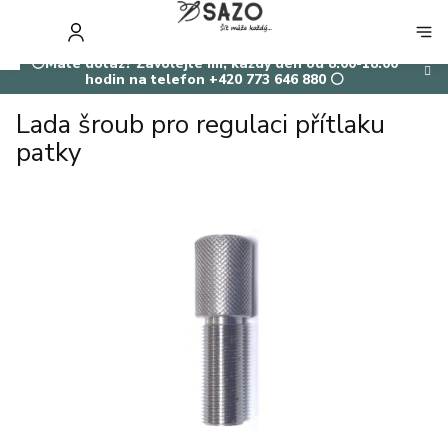
Přejít
na
NÁKUP
obsah
KOŠÍK
⚪Máte dotaz? Zavolejte mi, každý den od 8:00-18:00
hodin na telefon +420 773 646 880 ⚪
Lada šroub pro regulaci přítlaku
patky