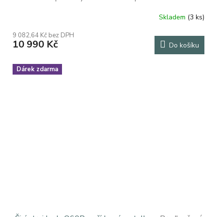
Skladem
(3 ks)
Průměrné
hodnocení
9 082,64 Kč bez DPH
produktu
10 990 Kč
Do košíku
je
5,0
z
Dárek zdarma
5
hvězdiček.