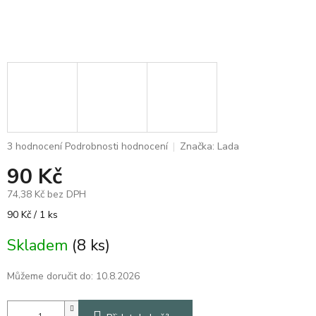
Průměrné
3 hodnocení
Podrobnosti hodnocení
Značka:
Lada
hodnocení
90 Kč
produktu
je
74,38 Kč bez DPH
5,0
z
Měrná
90 Kč / 1 ks
5
cena:
hvězdiček.
Skladem
(8 ks)
Můžeme doručit do:
10.8.2026