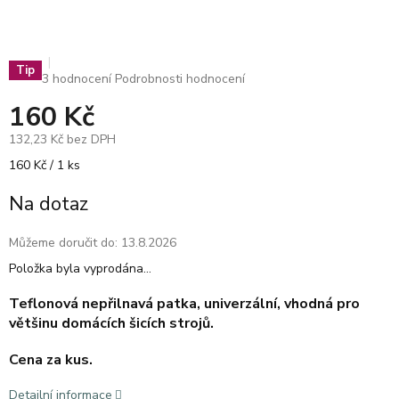
Tip
Průměrné
3 hodnocení
Podrobnosti hodnocení
hodnocení
160 Kč
produktu
je
132,23 Kč bez DPH
5,0
z
Měrná
160 Kč / 1 ks
5
cena:
hvězdiček.
Na dotaz
Můžeme doručit do:
13.8.2026
Položka byla vyprodána…
Teflonová nepřilnavá patka, univerzální, vhodná pro
většinu domácích šicích strojů.
Cena za kus.
Detailní informace