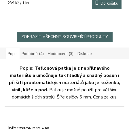
Měrná
239 Kč / 1 ks
Do košíku
cena:
ZOBRAZIT VŠECHNY SOUVISEJÍCÍ PRODUKTY
Popis
Podobné (4)
Hodnocení (3)
Diskuze
Popis:
Teflonová patka je z nepřilnavého
materiálu a umožňuje tak hladký a snadný posun i
při šití problematických materiálů jako je koženka,
vinil, kůže a pod.
Patku je možné použít pro většinu
domácích šicích strojů. Šíře osičky 6 mm. Cena za kus.
Z
á
p
a
Informace pro vás