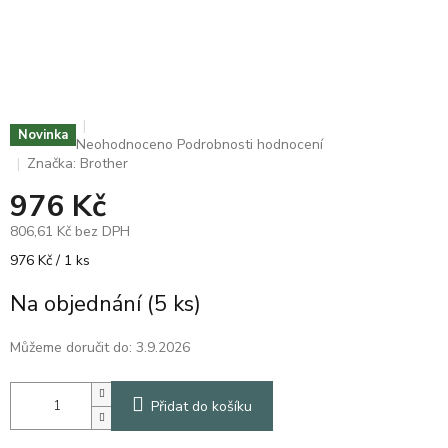
Novinka
Průměrné
Neohodnoceno
Podrobnosti hodnocení
hodnocení
Značka:
Brother
produktu
976 Kč
je
0,0
806,61 Kč bez DPH
z
5
Měrná
976 Kč / 1 ks
hvězdiček.
cena:
Na objednání
(5 ks)
Můžeme doručit do:
3.9.2026
Přidat do košíku