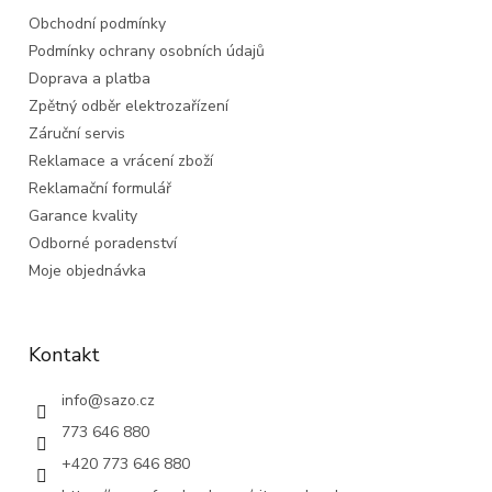
t
Obchodní podmínky
í
Podmínky ochrany osobních údajů
Doprava a platba
Zpětný odběr elektrozařízení
Záruční servis
Reklamace a vrácení zboží
Reklamační formulář
Garance kvality
Odborné poradenství
Moje objednávka
Kontakt
info
@
sazo.cz
773 646 880
+420 773 646 880