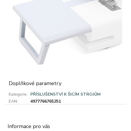
Doplňkové parametry
Kategorie
:
PŘÍSLUŠENSTVÍ K ŠICÍM STROJŮM
EAN
:
4977766765251
Z
á
p
a
Informace pro vás