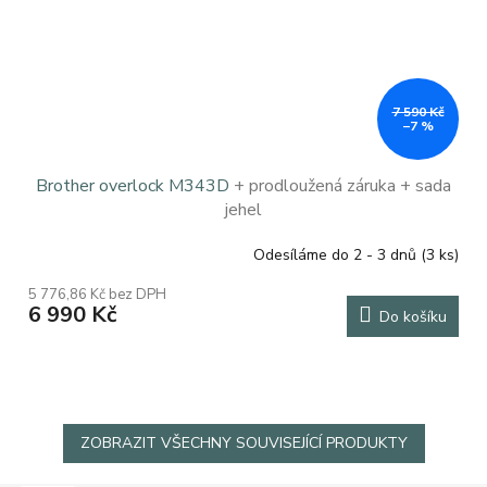
7 590 Kč
–7 %
Brother overlock M343D
+ prodloužená záruka + sada
jehel
Odesíláme do 2 - 3 dnů
(3 ks)
Průměrné
hodnocení
5 776,86 Kč bez DPH
produktu
6 990 Kč
Do košíku
je
5,0
z
5
hvězdiček.
ZOBRAZIT VŠECHNY SOUVISEJÍCÍ PRODUKTY