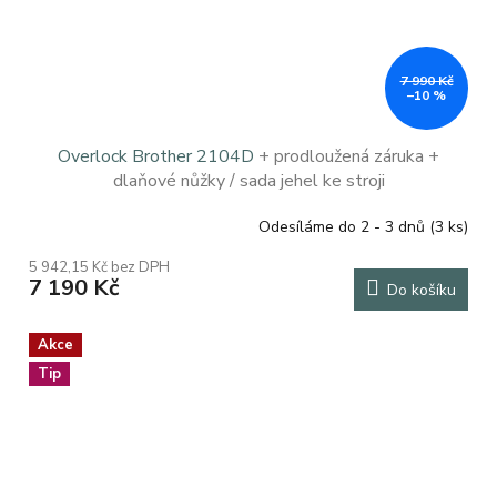
7 990 Kč
–10 %
Overlock Brother 2104D
+ prodloužená záruka +
dlaňové nůžky / sada jehel ke stroji
Odesíláme do 2 - 3 dnů
(3 ks)
Průměrné
hodnocení
5 942,15 Kč bez DPH
produktu
7 190 Kč
Do košíku
je
5,0
z
Akce
5
Tip
hvězdiček.