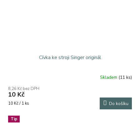
Cívka ke stroji Singer originál
Skladem
(11 ks)
8,26 Kč bez DPH
10 Kč
Měrná
10 Kč / 1 ks
Do košíku
cena:
Tip