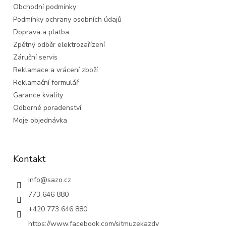
Obchodní podmínky
í
Podmínky ochrany osobních údajů
Doprava a platba
Zpětný odběr elektrozařízení
Záruční servis
Reklamace a vrácení zboží
Reklamační formulář
Garance kvality
Odborné poradenství
Moje objednávka
Kontakt
info
@
sazo.cz
773 646 880
+420 773 646 880
https://www.facebook.com/sitmuzekazdy