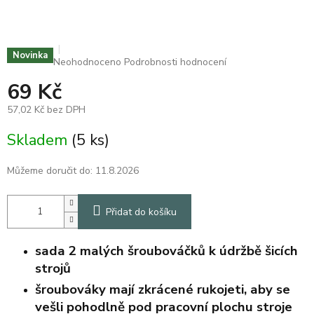
Novinka
Průměrné
Neohodnoceno
Podrobnosti hodnocení
hodnocení
69 Kč
produktu
je
57,02 Kč bez DPH
0,0
z
Měrná
Skladem
(5 ks)
5
cena:
hvězdiček.
Můžeme doručit do:
11.8.2026
Přidat do košíku
sada 2 malých šroubováčků k údržbě šicích
strojů
šroubováky mají zkrácené rukojeti, aby se
vešli pohodlně pod pracovní plochu stroje