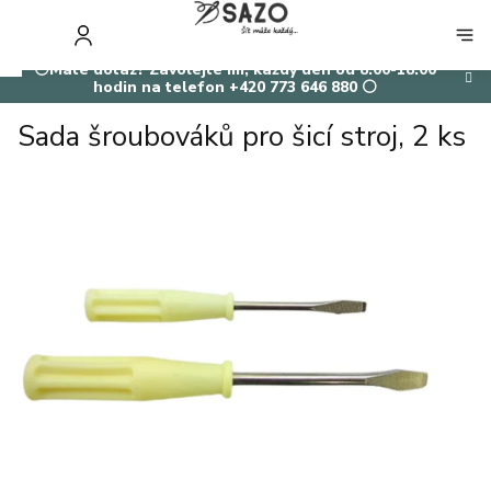
Přejít
na
NÁKUP
obsah
KOŠÍK
⚪Máte dotaz? Zavolejte mi, každý den od 8:00-18:00
hodin na telefon +420 773 646 880 ⚪
Sada šroubováků pro šicí stroj, 2 ks