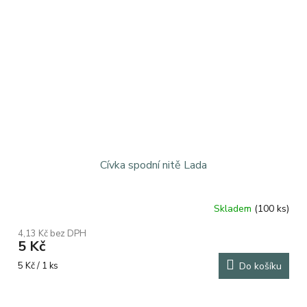
Cívka spodní nitě Lada
Skladem
(100 ks)
Průměrné
hodnocení
4,13 Kč bez DPH
produktu
5 Kč
je
4,2
Měrná
5 Kč / 1 ks
Do košíku
z
cena:
5
hvězdiček.