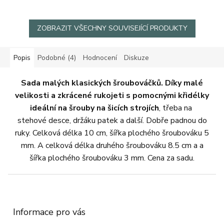
ZOBRAZIT VŠECHNY SOUVISEJÍCÍ PRODUKTY
Popis
Podobné (4)
Hodnocení
Diskuze
Sada malých klasických šroubováčků.
Díky malé
velikosti a zkrácené rukojeti s pomocnými křidélky
ideální na šrouby na šicích strojích
, třeba na
stehové desce, držáku patek a další. Dobře padnou do
ruky. Celková délka 10 cm, šířka plochého šroubováku 5
mm. A celková délka druhého šroubováku 8.5 cm a a
šířka plochého šroubováku 3 mm. Cena za sadu.
Z
á
p
a
Informace pro vás
t