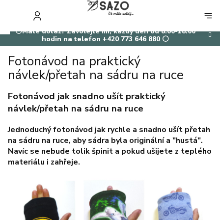
Přejít
na
NÁKUP
obsah
KOŠÍK
⚪Máte dotaz? Zavolejte mi, každý den od 8:00-18:00
hodin na telefon +420 773 646 880 ⚪
Fotonávod na praktický
návlek/přetah na sádru na ruce
Fotonávod jak snadno ušít praktický
návlek/přetah na sádru na ruce
Jednoduchý fotonávod jak rychle a snadno ušít přetah
na sádru na ruce, aby sádra byla originální a "hustá".
Navíc se nebude tolik špinit a pokud ušijete z teplého
materiálu i zahřeje.