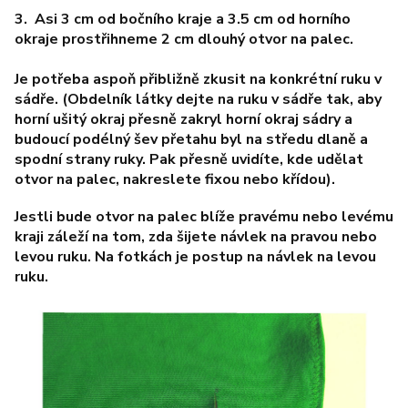
3. Asi 3 cm od bočního kraje a 3.5 cm od horního
okraje prostřihneme 2 cm dlouhý otvor na palec.
Je potřeba aspoň přibližně zkusit na konkrétní ruku v
sádře. (Obdelník látky dejte na ruku v sádře tak, aby
horní ušitý okraj přesně zakryl horní okraj sádry a
budoucí podélný šev přetahu byl na středu dlaně a
spodní strany ruky. Pak přesně uvidíte, kde udělat
otvor na palec, nakreslete fixou nebo křídou).
Jestli bude otvor na palec blíže pravému nebo levému
kraji záleží na tom, zda šijete návlek na pravou nebo
levou ruku. Na fotkách je postup na návlek na levou
ruku.