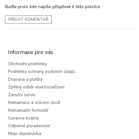
Buďte první, kdo napíše příspěvek k této položce.
PŘIDAT KOMENTÁŘ
Z
á
p
a
Informace pro vás
t
Obchodní podmínky
í
Podmínky ochrany osobních údajů
Doprava a platba
Zpětný odběr elektrozařízení
Záruční servis
Reklamace a vrácení zboží
Reklamační formulář
Garance kvality
Odborné poradenství
Moje objednávka