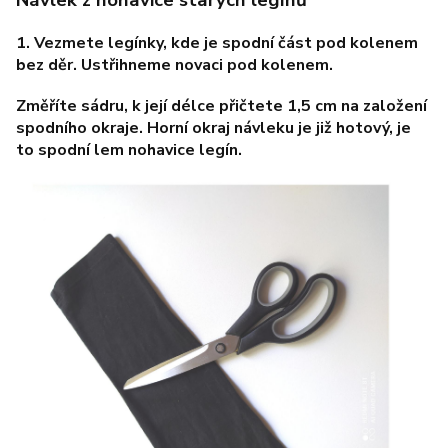
Návlek z nohavice starých legínů
1. Vezmete legínky, kde je spodní část pod kolenem
bez děr. Ustřihneme novaci pod kolenem.
Změříte sádru, k její délce přičtete 1,5 cm na založení
spodního okraje. Horní okraj návleku je již hotový, je
to spodní lem nohavice legín.