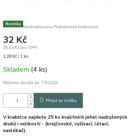
Novinka
Průměrné
Neohodnoceno
Podrobnosti hodnocení
hodnocení
32 Kč
produktu
je
26,45 Kč bez DPH
0,0
z
Měrná
1,28 Kč / 1 ks
5
cena:
hvězdiček.
Skladem
(4 ks)
Můžeme doručit do:
7.8.2026
Přidat do košíku
V krabičce najdete 25 ks kvalitních jehel nadružených
druhů i velikostí -
(krejčovské, vyšívací, látací,
navlékač).