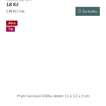
14,88 Kč bez DPH
18 Kč
Měrná
1,80 Kč / 1 ks
Do košíku
cena:
Akce
Tip
Prym Cestovní šitíčko denim 11 x 12 x 3 cm