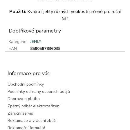
Použití:
Kvalitní jehly různých velikostí určené pro ruční
šití.
Doplňkové parametry
Kategorie
:
JEHLY
EAN
:
8590587836038
Z
á
p
a
Informace pro vás
t
Obchodní podmínky
í
Podmínky ochrany osobních údajů
Doprava a platba
Zpětný odběr elektrozařízení
Záruční servis
Reklamace a vrácení zboží
Reklamační formulář