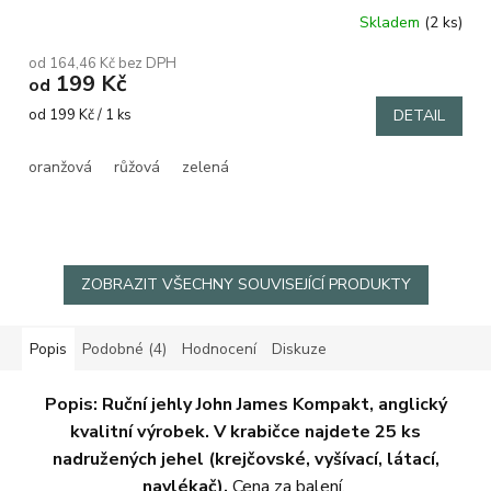
Skladem
(2 ks)
Průměrné
hodnocení
od 164,46 Kč bez DPH
produktu
199 Kč
od
je
5,0
Měrná
od 199 Kč / 1 ks
DETAIL
z
cena:
5
oranžová
růžová
zelená
hvězdiček.
ZOBRAZIT VŠECHNY SOUVISEJÍCÍ PRODUKTY
Popis
Podobné (4)
Hodnocení
Diskuze
Popis:
Ruční jehly John James Kompakt, anglický
kvalitní výrobek.
V krabičce najdete 25
ks
nadružených jehel (krejčovské, vyšívací, látací,
navlékač).
Cena za balení.