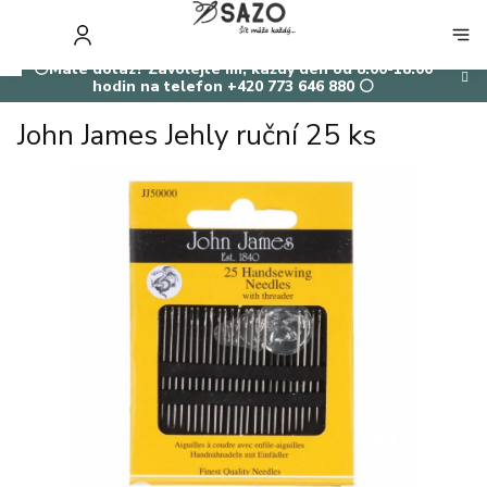
Přejít
na
NÁKUP
obsah
KOŠÍK
⚪Máte dotaz? Zavolejte mi, každý den od 8:00-18:00
hodin na telefon +420 773 646 880 ⚪
John James Jehly ruční 25 ks