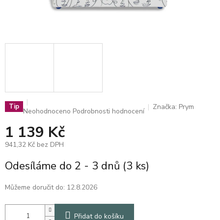
Značka:
Prym
Tip
Průměrné
Neohodnoceno
Podrobnosti hodnocení
hodnocení
1 139 Kč
produktu
je
941,32 Kč bez DPH
0,0
z
Měrná
Odesíláme do 2 - 3 dnů
(3 ks)
5
cena:
hvězdiček.
Můžeme doručit do:
12.8.2026
Přidat do košíku