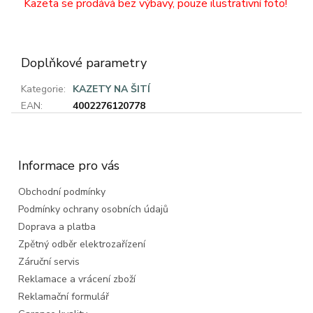
Kazeta se prodává bez výbavy, pouze ilustrativní foto!
Doplňkové parametry
Kategorie
:
KAZETY NA ŠITÍ
EAN
:
4002276120778
Z
á
p
a
Informace pro vás
t
Obchodní podmínky
í
Podmínky ochrany osobních údajů
Doprava a platba
Zpětný odběr elektrozařízení
Záruční servis
Reklamace a vrácení zboží
Reklamační formulář