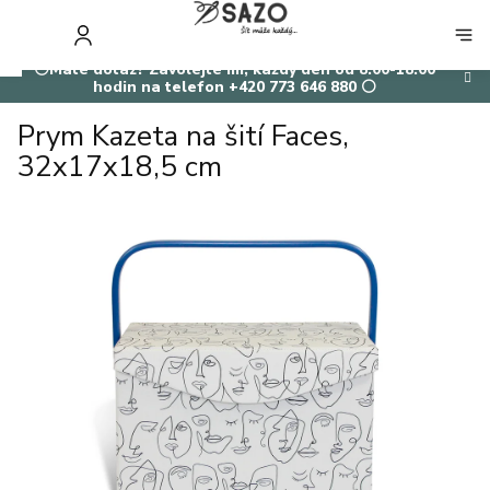
Přejít
na
NÁKUP
obsah
KOŠÍK
⚪Máte dotaz? Zavolejte mi, každý den od 8:00-18:00
hodin na telefon +420 773 646 880 ⚪
Prym Kazeta na šití Faces,
32x17x18,5 cm