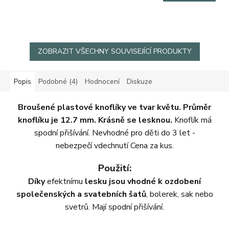
cena:
ZOBRAZIT VŠECHNY SOUVISEJÍCÍ PRODUKTY
Popis
Podobné (4)
Hodnocení
Diskuze
Broušené plastové knoflíky ve tvar květu. Průměr
knoflíku je 12.7 mm. Krásně se lesknou.
Knoflík
má
spodní přišívání. Nevhodné pro děti do 3 let -
nebezpečí vdechnutí Cena za kus.
Použití:
Díky
efektnímu
lesku jsou vhodné k ozdobení
společenských a svatebních šatů
, bolerek, sak nebo
svetrů. Mají spodní přišívání.