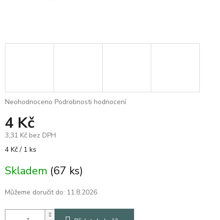
Průměrné
Neohodnoceno
Podrobnosti hodnocení
hodnocení
4 Kč
produktu
je
3,31 Kč bez DPH
0,0
z
Měrná
4 Kč / 1 ks
5
cena:
hvězdiček.
Skladem
(67 ks)
Můžeme doručit do:
11.8.2026