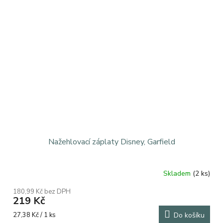
Nažehlovací záplaty Disney, Garfield
Skladem
(2 ks)
180,99 Kč bez DPH
219 Kč
Měrná
27,38 Kč / 1 ks
Do košíku