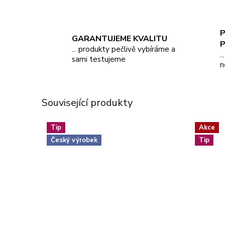
P
GARANTUJEME KVALITU
... produkty pečlivě vybíráme a
.
sami testujeme
n
Související produkty
Tip
Akce
Český výrobek
Tip