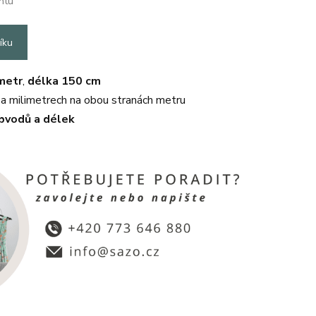
ntu
íku
metr
,
délka 150 cm
a milimetrech na obou stranách metru
obvodů a délek