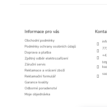
Z
á
p
a
t
Informace pro vás
Konta
í
Obchodní podmínky
inf
Podmínky ochrany osobních údajů
77
Doprava a platba
+4
Zpětný odběr elektrozařízení
ht
Záruční servis
ka
Reklamace a vrácení zboží
saz
Reklamační formulář
Garance kvality
Odborné poradenství
Moje objednávka