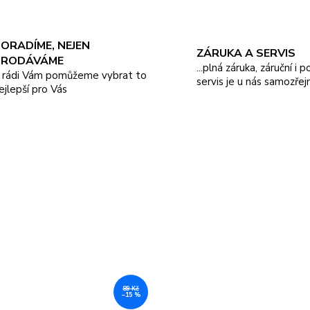
ORADÍME, NEJEN
ZÁRUKA A SERVIS
PRODÁVÁME
...plná záruka, záruční i 
.. rádi Vám pomůžeme vybrat to
servis je u nás samozřej
ejlepší pro Vás
89 Kč
–15 %