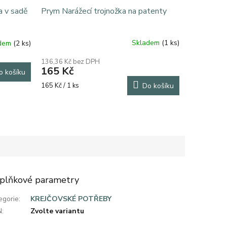
Prym Narážecí trojnožka na patenty
a v sadě
Skladem
(1 ks)
adem
(2 ks)
136,36 Kč bez DPH
165 Kč
o košíku
Měrná
165 Kč / 1 ks
Do košíku
cena:
plňkové parametry
egorie
:
KREJČOVSKÉ POTŘEBY
N
:
Zvolte variantu