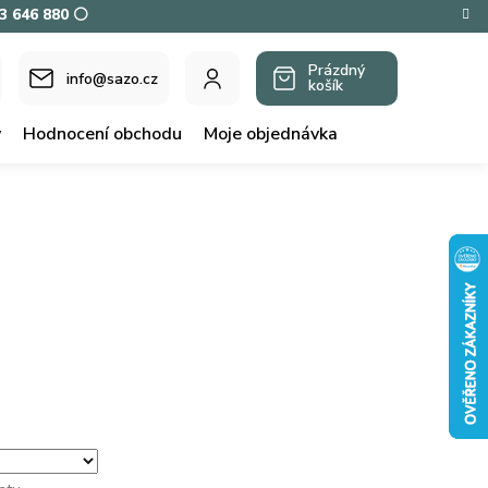
73 646 880 ⚪
Prázdný
info@sazo.cz
košík
NÁKUPNÍ
KOŠÍK
y
Hodnocení obchodu
Moje objednávka