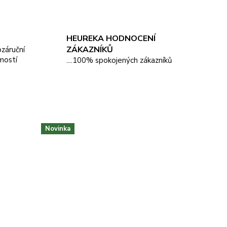
HEUREKA HODNOCENÍ
ZÁKAZNÍKŮ
pozáruční
mostí
....100% spokojených zákazníků
Novinka