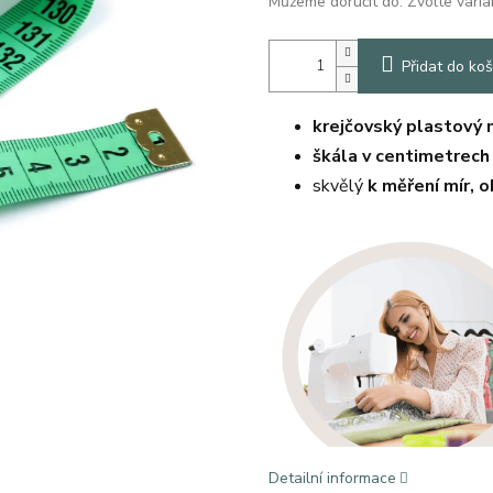
Můžeme doručit do:
Zvolte varia
Přidat do koš
krejčovský plastový 
škála v centimetrech
skvělý
k měření mír, 
Detailní informace