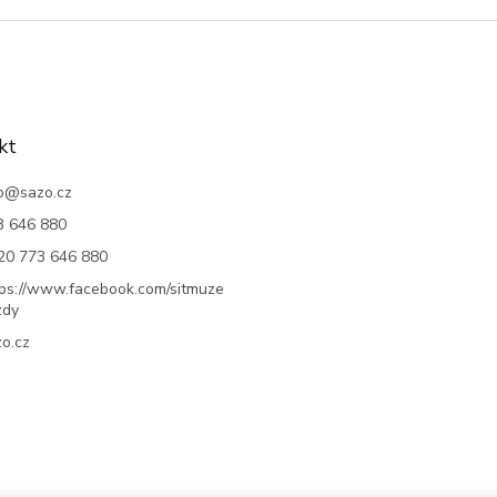
kt
o
@
sazo.cz
3 646 880
20 773 646 880
tps://www.facebook.com/sitmuze
zdy
o.cz