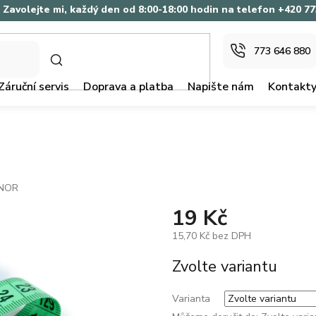
Zavolejte mi, každý den od 8:00-18:00 hodin na telefon +420 7
773 646 880
HLEDAT
Záruční servis
Doprava a platba
Napište nám
Kontakt
-NOR
19 Kč
15,70 Kč bez DPH
Měrná
Zvolte variantu
cena:
Varianta