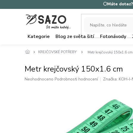
Přejít
⚪Máte dotaz? 
na
obsah
Kategorie
Blog ze světa šití
Fotonávody
KREJČOVSKÉ POTŘEBY
Metr krejčovský 150x1.6 cm
Metr krejčovský 150x1.6 cm
Průměrné
Neohodnoceno
Podrobnosti hodnocení
Značka:
KOH-I
hodnocení
produktu
je
0,0
z
5
hvězdiček.