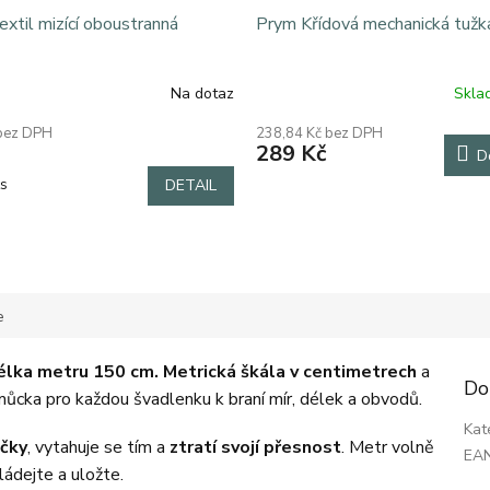
textil mizící oboustranná
Prym Křídová mechanická tužk
Na dotaz
Skl
Průměrné
hodnocení
 bez DPH
238,84 Kč bez DPH
produktu
289 Kč
D
je
5,0
ks
DETAIL
z
5
hvězdiček.
e
délka metru 150 cm. Metrická škála v centimetrech
a
Do
ůcka pro každou švadlenku k braní mír, délek a obvodů.
Kat
ičky
, vytahuje se tím a
ztratí svojí přesnost
. Metr volně
EA
ládejte a uložte.