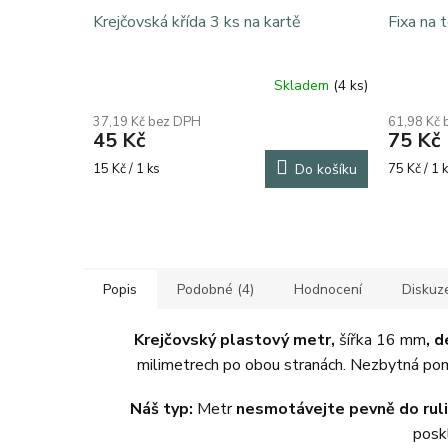
Krejčovská křída 3 ks na kartě
Fixa na 
Skladem
(4 ks)
Průměrné
hodnocení
37,19 Kč bez DPH
61,98 Kč
produktu
45 Kč
75 Kč
je
5,0
Měrná
Měrná
15 Kč / 1 ks
Do košíku
75 Kč / 1 
z
cena:
cena:
5
hvězdiček.
Popis
Podobné (4)
Hodnocení
Diskuz
Krejčovský plastový metr,
šířka 16 mm
, 
milimetrech po obou stranách. Nezbytná pom
Náš typ:
Metr
nesmotávejte pevně do rul
posk