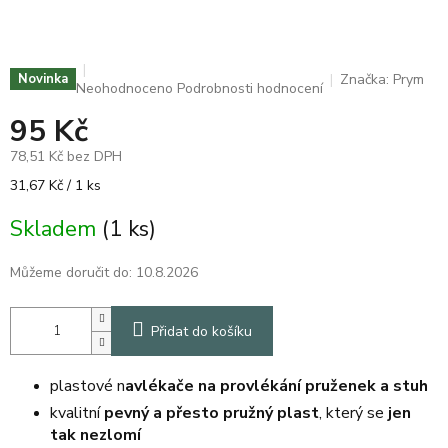
Značka:
Prym
Novinka
Průměrné
Neohodnoceno
Podrobnosti hodnocení
hodnocení
95 Kč
produktu
je
78,51 Kč bez DPH
0,0
z
Měrná
31,67 Kč / 1 ks
5
cena:
hvězdiček.
Skladem
(1 ks)
Můžeme doručit do:
10.8.2026
Přidat do košíku
plastové n
avlékače na provlékání pruženek a stuh
kvalitní
pevný a přesto pružný plast
, který se
jen
tak nezlomí