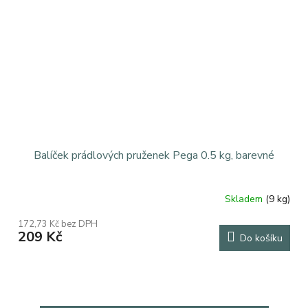
Balíček prádlových pruženek Pega 0.5 kg, barevné
Skladem
(9 kg)
Průměrné
hodnocení
172,73 Kč bez DPH
produktu
209 Kč
Do košíku
je
5,0
z
5
hvězdiček.