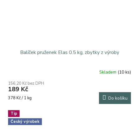
Balíček pruženek Elas 0.5 kg, zbytky z výroby
Skladem
(10 ks)
Průměrné
hodnocení
156,20 Kč bez DPH
produktu
189 Kč
je
5,0
Měrná
378 Kč / 1 kg
Do košíku
z
cena:
5
Tip
hvězdiček.
Český výrobek