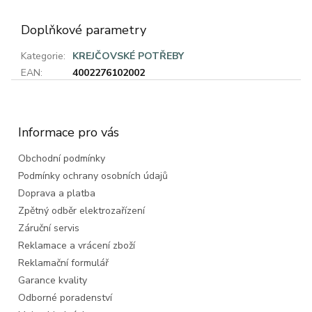
Doplňkové parametry
Kategorie
:
KREJČOVSKÉ POTŘEBY
EAN
:
4002276102002
Z
á
p
a
Informace pro vás
t
Obchodní podmínky
í
Podmínky ochrany osobních údajů
Doprava a platba
Zpětný odběr elektrozařízení
Záruční servis
Reklamace a vrácení zboží
Reklamační formulář
Garance kvality
Odborné poradenství