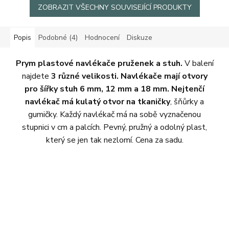
ZOBRAZIT VŠECHNY SOUVISEJÍCÍ PRODUKTY
Popis
Podobné (4)
Hodnocení
Diskuze
Prym plastové navlékače pruženek a stuh.
V balení
najdete
3 různé velikosti. Navlékače mají otvory
pro šířky stuh 6 mm, 12 mm a 18 mm. Nejtenčí
navlékač má kulatý otvor na tkaničky
, šňůrky a
gumičky. Každý navlékač má na sobě vyznačenou
stupnici v cm a palcích. Pevný, pružný a odolný plast,
který se jen tak nezlomí. Cena za sadu.