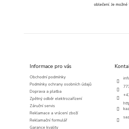
oblečení. Je možné 
Z
á
p
a
t
Informace pro vás
Konta
í
Obchodní podmínky
inf
Podmínky ochrany osobních údajů
77
Doprava a platba
+4
Zpětný odběr elektrozařízení
ht
Záruční servis
ka
Reklamace a vrácení zboží
saz
Reklamační formulář
Garance kvality