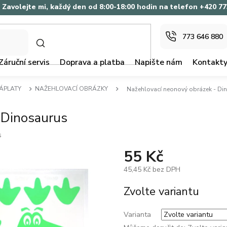
Zavolejte mi, každý den od 8:00-18:00 hodin na telefon +420 7
773 646 880
HLEDAT
Záruční servis
Doprava a platba
Napište nám
Kontakt
ZÁPLATY
NAŽEHLOVACÍ OBRÁZKY
Nažehlovací neonový obrázek - Di
 Dinosaurus
s
55 Kč
45,45 Kč bez DPH
Měrná
Zvolte variantu
cena:
Varianta