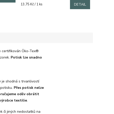
Měrná
13,75 Kč / 1 ks
DETAIL
cena:
e certifikován Öko-Tex®
vzorek.
Potisk lze snadno
 je shodná s trvanlivostí
 potisku.
Přes potisk nelze
oručujeme oděv obrátit
výrobce textilie
.
 či jiných nedostatků na