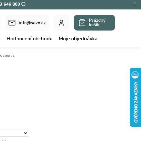
73 646 880 ⚪
Prázdný
info@sazo.cz
košík
NÁKUPNÍ
KOŠÍK
y
Hodnocení obchodu
Moje objednávka
nosaurus