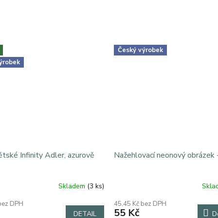
Český výrobek
ýrobek
ětské Infinity Adler, azurově
Nažehlovací neonový obrázek 
Skladem
(3 ks)
Skl
 bez DPH
45,45 Kč bez DPH
55 Kč
DETAIL
D