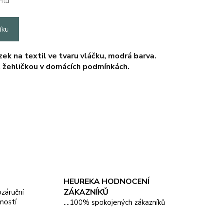
ntu
íku
k na textil ve tvaru vláčku, modrá barva.
t žehličkou v domácích podmínkách.
HEUREKA HODNOCENÍ
ZÁKAZNÍKŮ
pozáruční
mostí
....100% spokojených zákazníků