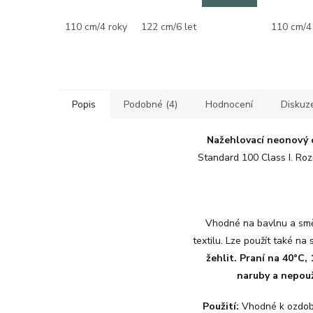
110 cm/4 roky
122 cm/6 let
110 cm/4
Popis
Podobné (4)
Hodnocení
Diskuz
Nažehlovací neonový o
Standard 100 Class I. Roz
Vhodné na bavlnu a směso
textilu. Lze použít také na 
žehlit. Praní na 40°C
naruby a nepouž
Použití:
Vhodné k ozdobe