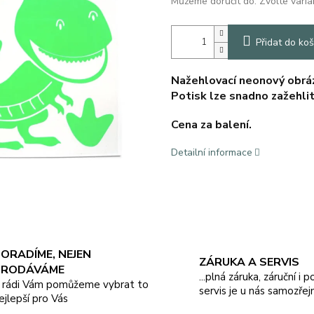
Můžeme doručit do:
Zvolte varia
Přidat do koš
Nažehlovací neonový obráze
Potisk lze snadno zažehli
Cena za balení.
Detailní informace
ORADÍME, NEJEN
ZÁRUKA A SERVIS
PRODÁVÁME
...plná záruka, záruční i 
.. rádi Vám pomůžeme vybrat to
servis je u nás samozřej
ejlepší pro Vás