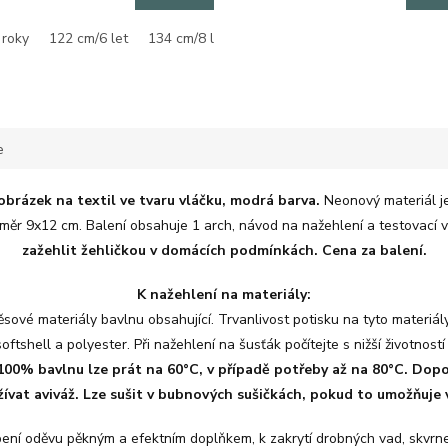
 roky
122 cm/6 let
134 cm/8 let
146 cm/10 let
158 cm/12 let
e
brázek na textil ve tvaru vláčku, modrá barva.
Neonový materiál j
měr 9x12 cm. Balení obsahuje 1 arch, návod na nažehlení a testovací 
zažehlit žehličkou v domácích podmínkách. Cena za balení.
K nažehlení na materiály:
vé materiály bavlnu obsahující. Trvanlivost potisku na tyto materiály
softshell a polyester. Při nažehlení na šusťák počítejte s nižší životností
, 100% bavlnu lze prát na 60°C, v případě potřeby až na 80°C. Dop
ívat aviváž. Lze sušit v bubnových sušičkách, pokud to umožňuje 
ní oděvu pěkným a efektním doplňkem, k zakrytí drobných vad, skvrnek