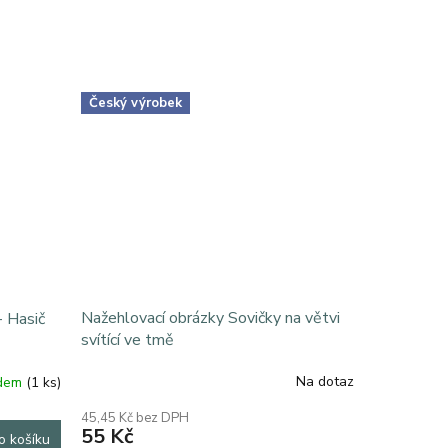
Český výrobek
Nažehlovací obrázky Sovičky na větvi
- Hasič
svítící ve tmě
Na dotaz
adem
(1 ks)
45,45 Kč bez DPH
55 Kč
o košíku