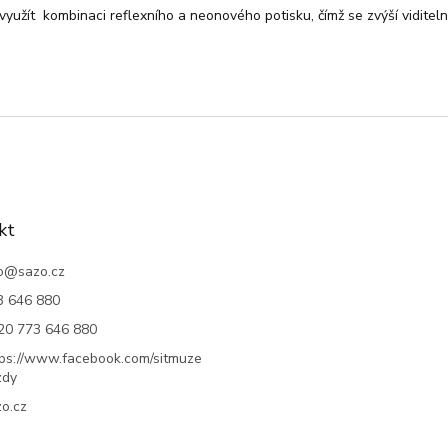
využít kombinaci reflexního a neonového potisku, čímž se zvýší viditeln
kt
o
@
sazo.cz
3 646 880
20 773 646 880
tps://www.facebook.com/sitmuze
zdy
o.cz