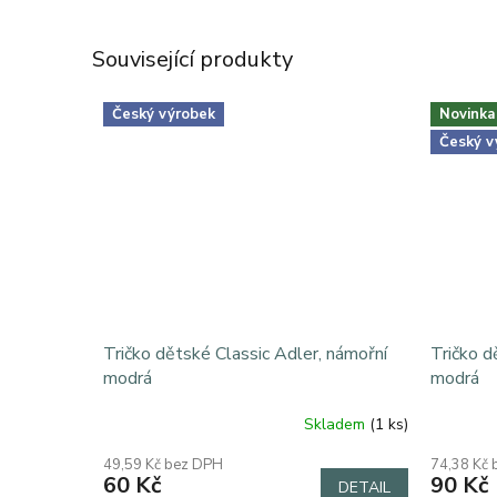
Související produkty
Český výrobek
Novinka
Český v
Tričko dětské Classic Adler, námořní
Tričko d
modrá
modrá
Skladem
(1 ks)
49,59 Kč bez DPH
74,38 Kč
60 Kč
90 Kč
DETAIL