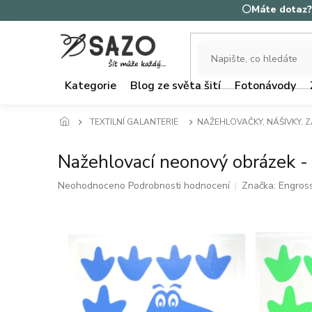
Přejít
⚪Máte dotaz? 
na
obsah
Kategorie
Blog ze světa šití
Fotonávody
TEXTILNÍ GALANTERIE
NAŽEHLOVAČKY, NÁŠIVKY, 
Nažehlovací neonový obrázek -
Průměrné
Neohodnoceno
Podrobnosti hodnocení
Značka:
Engros
hodnocení
produktu
je
0,0
z
5
hvězdiček.