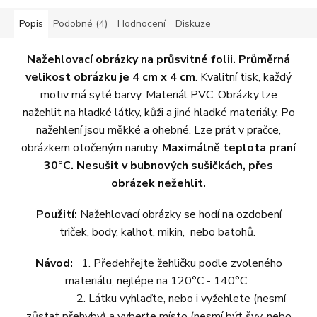
Popis
Podobné (4)
Hodnocení
Diskuze
Nažehlovací obrázky na průsvitné folii. Průměrná
velikost obrázku je 4 cm x 4 cm
. Kvalitní tisk, každý
motiv má syté barvy. Materiál PVC. Obrázky lze
nažehlit na hladké látky, kůži a jiné hladké materiály. Po
nažehlení jsou měkké a ohebné. Lze prát v pračce,
obrázkem otočeným naruby.
Maximálně teplota praní
30°C. Nesušit v bubnových sušičkách, přes
obrázek nežehlit.
Použití:
Nažehlovací obrázky se hodí na ozdobení
triček, body, kalhot, mikin, nebo batohů.
Návod:
1. Předehřejte žehličku podle zvoleného
materiálu, nejlépe na 120°C - 140°C.
2. Látku vyhlaďte, nebo i vyžehlete (nesmí
zůstat přehyby) a vyberte místo (nesmí být švy, nebo