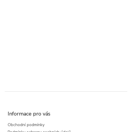
Z
á
p
a
Informace pro vás
t
Obchodní podmínky
í