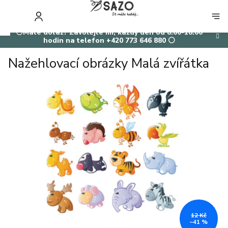
Přejít
na
NÁKUP
obsah
KOŠÍK
⚪Máte dotaz? Zavolejte mi, každý den od 8:00-18:00
hodin na telefon +420 773 646 880 ⚪
Nažehlovací obrázky Malá zvířátka
12 Kč
–41 %