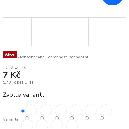
Akce
Průměrné
Neohodnoceno
Podrobnosti hodnocení
hodnocení
produktu
12 Kč
–41 %
7 Kč
je
0,0
5,79 Kč bez DPH
z
5
Měrná
Zvolte variantu
hvězdiček.
cena:
Varianta