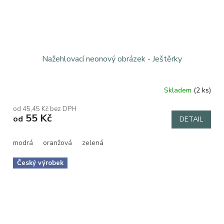
Nažehlovací neonový obrázek - Ještěrky
Skladem
(2 ks)
od 45,45 Kč bez DPH
55 Kč
od
DETAIL
modrá
oranžová
zelená
Český výrobek