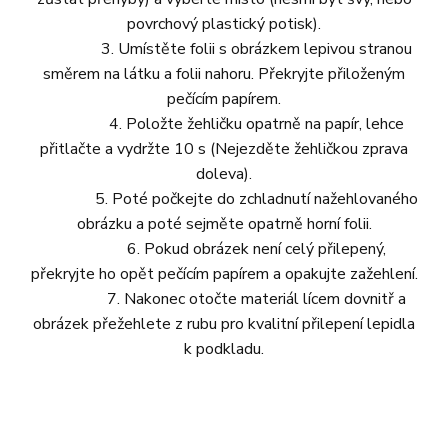
povrchový plastický potisk).
3. Umístěte folii s obrázkem lepivou stranou
směrem na látku a folii nahoru. Překryjte přiloženým
pečícím papírem.
4. Položte žehličku opatrně na papír, lehce
přitlačte a vydržte 10 s (Nejezděte žehličkou zprava
doleva).
5. Poté počkejte do zchladnutí nažehlovaného
obrázku a poté sejměte opatrně horní folii.
6. Pokud obrázek není celý přilepený,
překryjte ho opět pečícím papírem a opakujte zažehlení.
7. Nakonec otočte materiál lícem dovnitř a
obrázek přežehlete z rubu pro kvalitní přilepení lepidla
k podkladu.