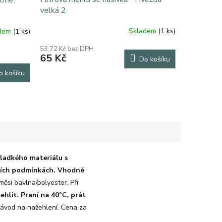
 tmě,
velká 2
Skladem
(1 ks)
adem
(1 ks)
53,72 Kč bez DPH
65 Kč
Do košíku
o košíku
hladkého materiálu s
ácích podmínkách. Vhodné
měsi bavlna/polyester. Při
ehlit.
Praní na 40°C, prát
návod na nažehlení. Cena za