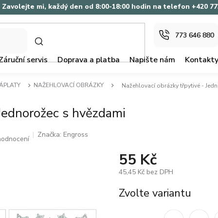
Zavolejte mi, každý den od 8:00-18:00 hodin na telefon +420 7
773 646 880
HLEDAT
Záruční servis
Doprava a platba
Napište nám
Kontakt
ZÁPLATY
NAŽEHLOVACÍ OBRÁZKY
Nažehlovací obrázky třpytivé - Jed
 Jednorožec s hvězdami
Značka:
Engross
hodnocení
55 Kč
45,45 Kč bez DPH
Měrná
Zvolte variantu
cena: