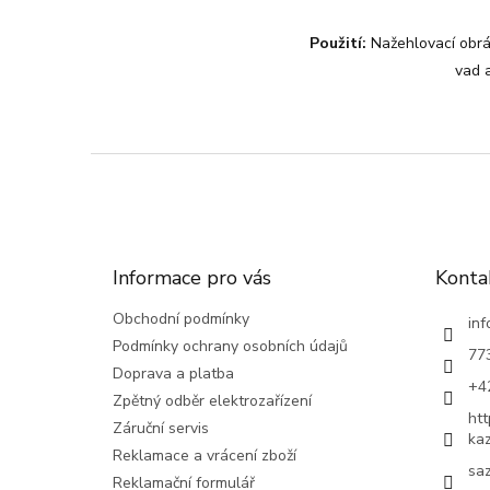
Použití:
Nažehlovací obráz
vad a
Z
á
p
a
t
Informace pro vás
Konta
í
Obchodní podmínky
inf
Podmínky ochrany osobních údajů
77
Doprava a platba
+4
Zpětný odběr elektrozařízení
ht
Záruční servis
ka
Reklamace a vrácení zboží
saz
Reklamační formulář