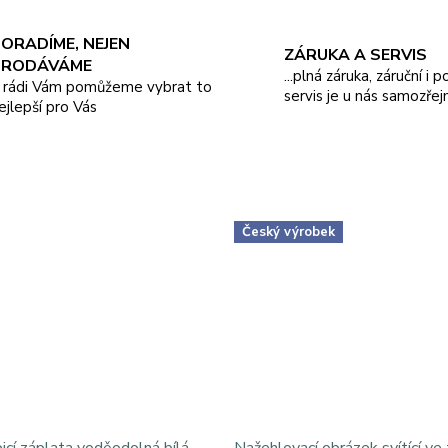
ORADÍME, NEJEN
ZÁRUKA A SERVIS
PRODÁVÁME
...plná záruka, záruční i 
.. rádi Vám pomůžeme vybrat to
servis je u nás samozřej
ejlepší pro Vás
Český výrobek