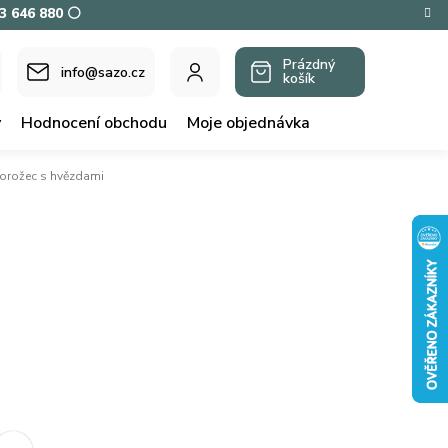
73 646 880 ⚪
Prázdný
info@sazo.cz
košík
NÁKUPNÍ
KOŠÍK
y
Hodnocení obchodu
Moje objednávka
norožec s hvězdami