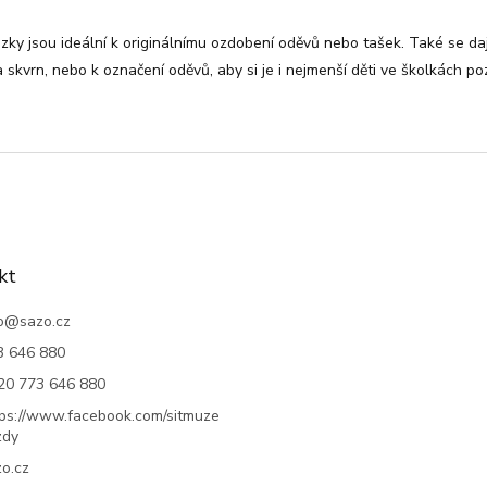
ky jsou ideální k originálnímu ozdobení oděvů nebo tašek. Také se dají
 skvrn, nebo k označení oděvů, aby si je i nejmenší děti ve školkách po
kt
o
@
sazo.cz
3 646 880
20 773 646 880
tps://www.facebook.com/sitmuze
zdy
o.cz