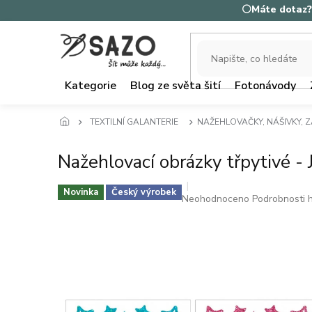
Přejít
⚪Máte dotaz? 
na
obsah
Kategorie
Blog ze světa šití
Fotonávody
TEXTILNÍ GALANTERIE
NAŽEHLOVAČKY, NÁŠIVKY, 
Nažehlovací obrázky třpytivé -
Novinka
Český výrobek
Průměrné
Neohodnoceno
Podrobnosti 
hodnocení
produktu
je
0,0
z
5
hvězdiček.