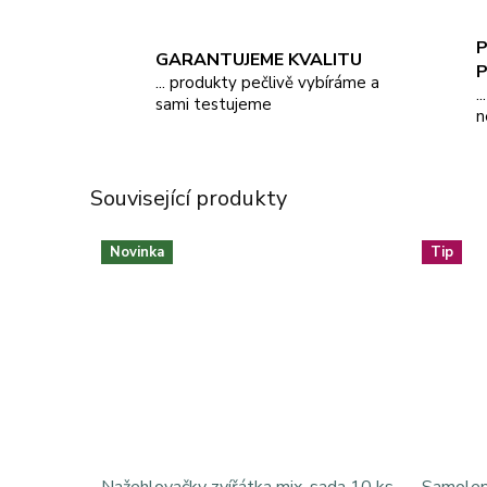
P
GARANTUJEME KVALITU
... produkty pečlivě vybíráme a
.
sami testujeme
n
Související produkty
Novinka
Tip