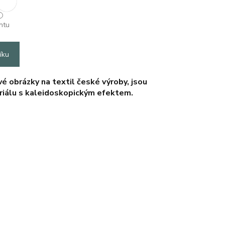
ntu
íku
vé obrázky na textil české výroby, jsou
riálu s kaleidoskopickým efektem.