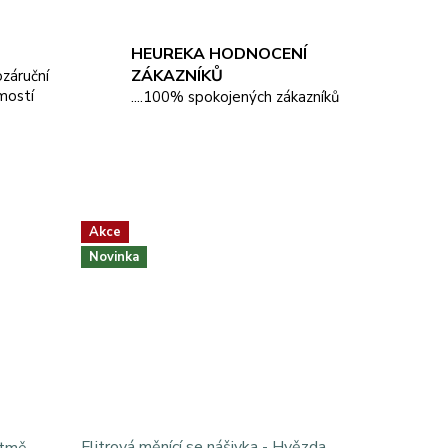
HEUREKA HODNOCENÍ
ZÁKAZNÍKŮ
pozáruční
mostí
....100% spokojených zákazníků
Akce
Novinka
Flitrová měnící se nášivka - Hvězda