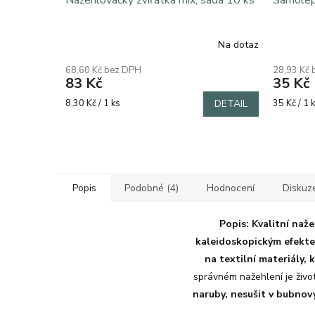
Nažehlovačky zvířátka mix, sada 10 ks
Samolepi
Na dotaz
68,60 Kč bez DPH
28,93 Kč
83 Kč
35 Kč
Měrná
Měrná
8,30 Kč / 1 ks
DETAIL
35 Kč / 1 
cena:
cena:
Popis
Podobné (4)
Hodnocení
Diskuz
Popis:
Kvalitní naže
kaleidoskopickým efekt
na textilní materiály, 
správném nažehlení je život
naruby, nesušit v bubnov