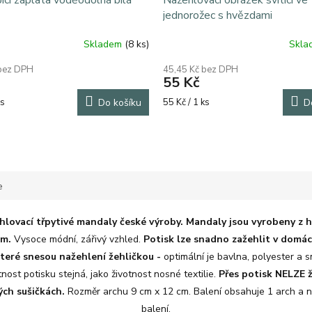
cí záplata voděodolná bílá
Nažehlovací obrázek svítící ve
jednorožec s hvězdami
Skladem
(8 ks)
Skl
 bez DPH
45,45 Kč bez DPH
55 Kč
Měrná
ks
Do košíku
55 Kč / 1 ks
D
cena:
e
hlovací třpytivé mandaly české výroby. Mandaly jsou vyrobeny z 
em.
Vysoce módní, zářivý vzhled.
Potisk lze snadno zažehlit v dom
které snesou nažehlení žehličkou -
optimální je bavlna, polyester a s
nost potisku stejná, jako životnost nosné textilie.
Přes potisk NELZE ž
ých sušičkách.
Rozměr archu 9 cm x 12 cm. Balení obsahuje 1 arch a 
balení.