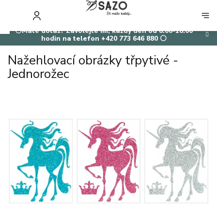
Přejít
na
NÁKUP
obsah
KOŠÍK
⚪Máte dotaz? Zavolejte mi, každý den od 8:00-18:00
hodin na telefon +420 773 646 880 ⚪
Nažehlovací obrázky třpytivé -
Jednorožec