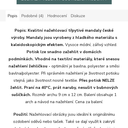
Popis
Podobné (4)
Hodnocení
Diskuze
Popis:
Kvalitní nažehlovací třpytivé mandaly české
výroby. Mandaly jsou vyrobeny z hladkého materiálu s
kaleidoskopickým efektem.
Vysoce módní, zářivý vzhled.
Potisk lze snadno zažehlit v domácích
podmínkách. Vhodné na textilní materiály, které snesou
nažehlení žehličkou -
optimální je bavlna, polyester a směsi
bavlna/polyester. Při správném nažehlení je životnost potisku
stejná, jako životnost nosné textilie.
Přes potisk NELZE
žehlit.
Praní na 40°C, prát naruby, nesušit v bubnových
sušičkách.
Rozměr archu 9 cm x 12 cm. Balení obsahuje 1
arch a návod na nažehlení. Cena za balení.
Použití:
Nažehlovací obrázky jsou ideální k originálnímu
ozdobení oděvů nebo tašek. Také se dají využít k zakrytí