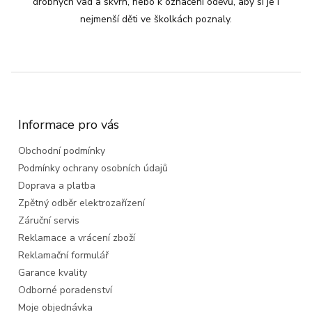
drobných vad a skvrn, nebo k označení oděvů, aby si je i
nejmenší děti ve školkách poznaly.
Z
á
p
a
Informace pro vás
t
Obchodní podmínky
í
Podmínky ochrany osobních údajů
Doprava a platba
Zpětný odběr elektrozařízení
Záruční servis
Reklamace a vrácení zboží
Reklamační formulář
Garance kvality
Odborné poradenství
Moje objednávka