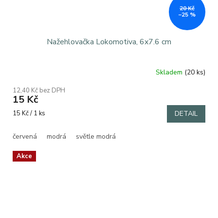
20 Kč
–25 %
Nažehlovačka Lokomotiva, 6x7.6 cm
Skladem
(20 ks)
Průměrné
hodnocení
12,40 Kč bez DPH
produktu
15 Kč
je
5,0
Měrná
15 Kč / 1 ks
DETAIL
z
cena:
5
červená
modrá
světle modrá
hvězdiček.
Akce