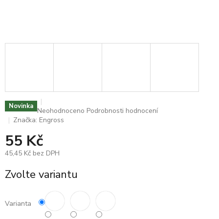
Novinka
Průměrné
Neohodnoceno
Podrobnosti hodnocení
hodnocení
Značka:
Engross
produktu
55 Kč
je
0,0
45,45 Kč bez DPH
z
5
Měrná
Zvolte variantu
hvězdiček.
cena:
Varianta