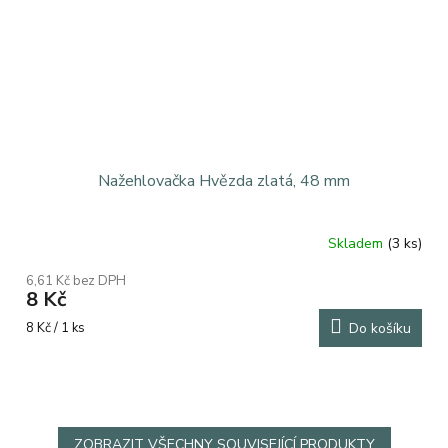
Nažehlovačka Hvězda zlatá, 48 mm
Skladem
(3 ks)
6,61 Kč bez DPH
8 Kč
Měrná
8 Kč / 1 ks
Do košíku
cena:
ZOBRAZIT VŠECHNY SOUVISEJÍCÍ PRODUKTY