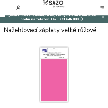
Přejít
na
NÁKUP
obsah
KOŠÍK
⚪Máte dotaz? Zavolejte mi, každý den od 8:00-18:00
hodin na telefon +420 773 646 880 ⚪
Nažehlovací záplaty velké růžové