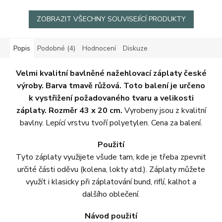
ZOBRAZIT VŠECHNY SOUVISEJÍCÍ PRODUKTY
Popis
Podobné (4)
Hodnocení
Diskuze
Velmi kvalitní bavlněné nažehlovací záplaty české
výroby. Barva tmavě růžová. Toto balení je určeno
k vystřižení požadovaného tvaru a velikosti
záplaty. Rozměr 43 x 20 cm.
Vyrobeny jsou z kvalitní
bavlny. Lepící vrstvu tvoří polyetylen. Cena za balení.
Použití
Tyto záplaty využijete všude tam, kde je třeba zpevnit
určité části oděvu (kolena, lokty atd.). Záplaty můžete
využít i klasicky při záplatování bund, riflí, kalhot a
dalšího oblečení.
Návod použití