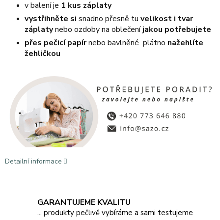
v balení je
1 kus záplaty
vystřihněte si
snadno přesně tu
velikost i tvar
záplaty
nebo ozdoby na oblečení
jakou potřebujete
přes pečicí papír
nebo bavlněné plátno
nažehlíte
žehličkou
Detailní informace
GARANTUJEME KVALITU
... produkty pečlivě vybíráme a sami testujeme