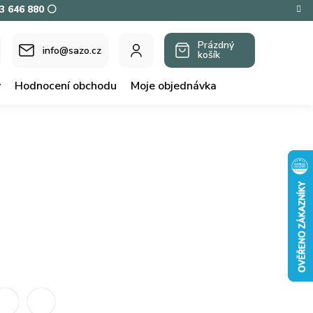
73 646 880 ⚪
Prázdný
info@sazo.cz
košík
NÁKUPNÍ
KOŠÍK
y
Hodnocení obchodu
Moje objednávka