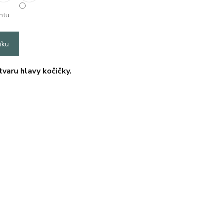
ntu
íku
varu hlavy kočičky.