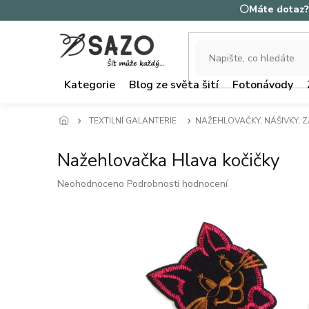
Přejít
⚪Máte dotaz? 
na
obsah
Kategorie
Blog ze světa šití
Fotonávody
TEXTILNÍ GALANTERIE
NAŽEHLOVAČKY, NÁŠIVKY, 
Nažehlovačka Hlava kočičky
Průměrné
Neohodnoceno
Podrobnosti hodnocení
hodnocení
produktu
je
0,0
z
5
hvězdiček.