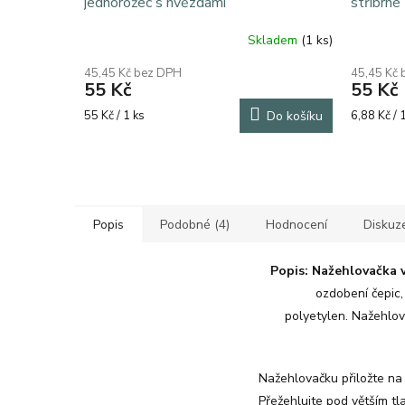
jednorožec s hvězdami
stříbrné
Skladem
(1 ks)
45,45 Kč bez DPH
45,45 Kč
55 Kč
55 Kč
Měrná
Měrná
55 Kč / 1 ks
Do košíku
6,88 Kč / 
cena:
cena:
Popis
Podobné (4)
Hodnocení
Diskuz
Popis:
Nažehlovačka v
ozdobení čepic,
polyetylen. Nažehlova
Nažehlovačku přiložte na 
Přežehlujte pod větším tl