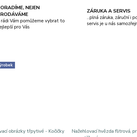
ORADÍME, NEJEN
ZÁRUKA A SERVIS
PRODÁVÁME
...plná záruka, záruční i 
.. rádi Vám pomůžeme vybrat to
servis je u nás samozřej
ejlepší pro Vás
ýrobek
ací obrázky třpytivé - Kočičky
Nažehlovací hvězda flitrová, 