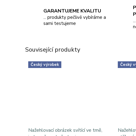
P
GARANTUJEME KVALITU
... produkty pečlivě vybíráme a
.
sami testujeme
n
Související produkty
Český výrobek
Český v
Nažehlovací obrázek svítící ve tmě,
Nažehlov