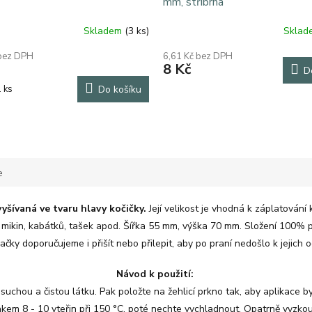
mm, stříbrná
Skladem
(3 ks)
Skla
 bez DPH
6,61 Kč bez DPH
8 Kč
D
1 ks
Do košíku
e
yšívaná ve tvaru hlavy kočičky.
Její velikost je vhodná k záplatování 
 mikin, kabátků, tašek apod. Šířka 55 mm, výška 70 mm. Složení 100% 
čky doporučujeme i přišít nebo přilepit, aby po praní nedošlo k jejich 
Návod k použití:
suchou a čistou látku. Pak položte na žehlicí prkno tak, aby aplikace by
akem 8 - 10 vteřin při 150 °C, poté nechte vychladnout. Opatrně vyzkouš