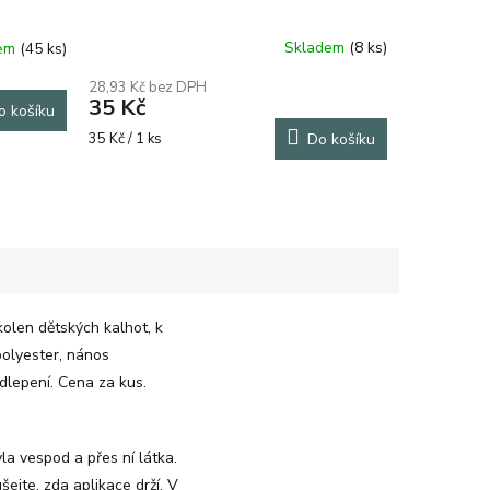
Skladem
(8 ks)
dem
(45 ks)
28,93 Kč bez DPH
35 Kč
o košíku
Měrná
35 Kč / 1 ks
Do košíku
cena:
kolen dětských kalhot, k
polyester, nános
odlepení. Cena za kus.
la vespod a přes ní látka.
ejte, zda aplikace drží. V