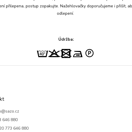
ení přilepena, postup zopakujte. Nažehlovačky doporučujeme i přišít, ab
odlepení.
Údržba:
kt
o
@
sazo.cz
3 646 880
20 773 646 880