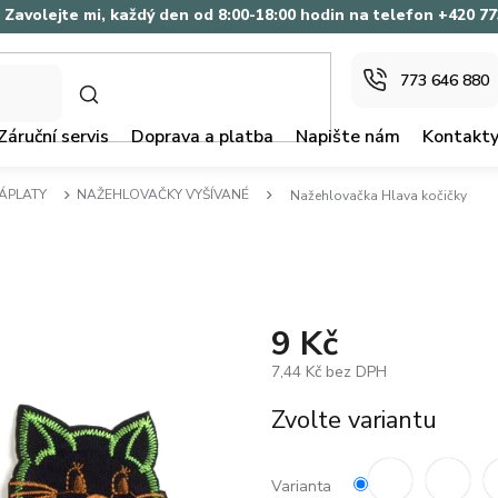
Zavolejte mi, každý den od 8:00-18:00 hodin na telefon +420 7
773 646 880
HLEDAT
Záruční servis
Doprava a platba
Napište nám
Kontakt
ZÁPLATY
NAŽEHLOVAČKY VYŠÍVANÉ
Nažehlovačka Hlava kočičky
9 Kč
7,44 Kč bez DPH
Měrná
Zvolte variantu
cena:
Varianta