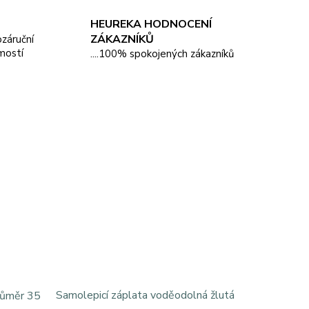
HEUREKA HODNOCENÍ
ZÁKAZNÍKŮ
pozáruční
mostí
....100% spokojených zákazníků
Samolepicí záplata voděodolná žlutá
průměr 35