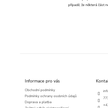
případě, že některá část n
Z
á
p
a
t
Informace pro vás
Konta
í
Obchodní podmínky
inf
Podmínky ochrany osobních údajů
77
Doprava a platba
+4