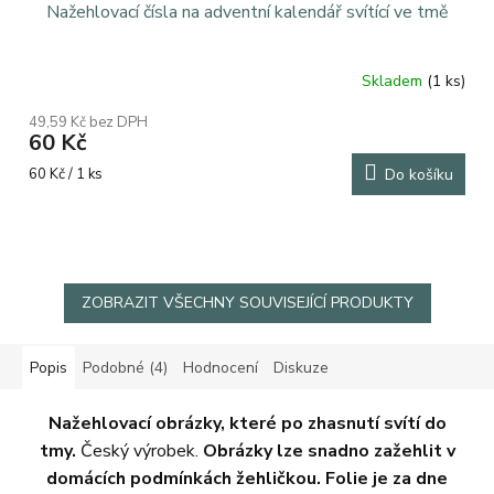
Nažehlovací čísla na adventní kalendář svítící ve tmě
Skladem
(1 ks)
Průměrné
hodnocení
49,59 Kč bez DPH
produktu
60 Kč
je
4,0
Měrná
60 Kč / 1 ks
Do košíku
z
cena:
5
hvězdiček.
ZOBRAZIT VŠECHNY SOUVISEJÍCÍ PRODUKTY
Popis
Podobné (4)
Hodnocení
Diskuze
Nažehlovací obrázky, které po zhasnutí svítí do
tmy.
Český výrobek.
Obrázky lze snadno zažehlit v
domácích podmínkách žehličkou. Folie je za dne