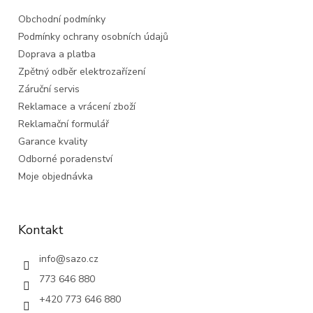
t
Obchodní podmínky
í
Podmínky ochrany osobních údajů
Doprava a platba
Zpětný odběr elektrozařízení
Záruční servis
Reklamace a vrácení zboží
Reklamační formulář
Garance kvality
Odborné poradenství
Moje objednávka
Kontakt
info
@
sazo.cz
773 646 880
+420 773 646 880