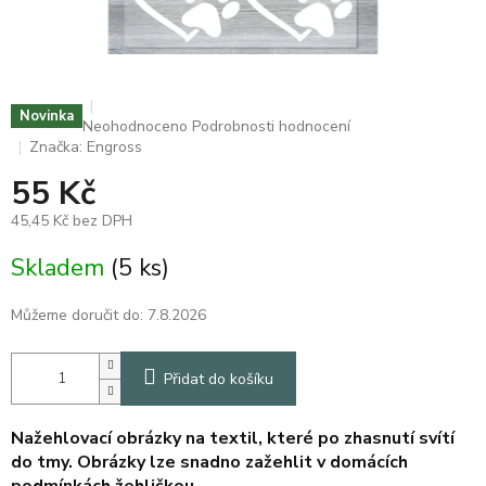
Novinka
Průměrné
Neohodnoceno
Podrobnosti hodnocení
hodnocení
Značka:
Engross
produktu
55 Kč
je
0,0
45,45 Kč bez DPH
z
5
Měrná
Skladem
(5 ks)
hvězdiček.
cena:
Můžeme doručit do:
7.8.2026
Přidat do košíku
Nažehlovací obrázky na textil, které po zhasnutí svítí
do tmy. Obrázky lze snadno zažehlit v domácích