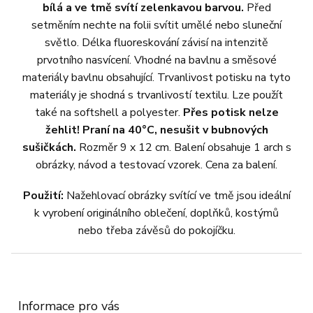
bílá a ve tmě svítí zelenkavou barvou.
Před
setměním nechte na folii svítit umělé nebo sluneční
světlo. Délka fluoreskování závisí na intenzitě
prvotního nasvícení. Vhodné na bavlnu a směsové
materiály bavlnu obsahující. Trvanlivost potisku na tyto
materiály je shodná s trvanlivostí textilu. Lze použít
také na softshell a polyester.
Přes potisk nelze
žehlit! Praní na 40°C, nesušit v bubnových
sušičkách.
Rozměr 9 x 12 cm. Balení obsahuje 1 arch s
obrázky, návod a testovací vzorek. Cena za balení.
Použití:
Nažehlovací obrázky svítící ve tmě jsou ideální
k vyrobení originálního oblečení, doplňků, kostýmů
nebo třeba závěsů do pokojíčku.
Z
á
p
a
Informace pro vás