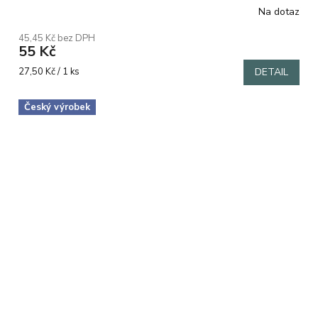
Na dotaz
Průměrné
hodnocení
45,45 Kč bez DPH
produktu
55 Kč
je
5,0
Měrná
27,50 Kč / 1 ks
DETAIL
z
cena:
5
Český výrobek
hvězdiček.