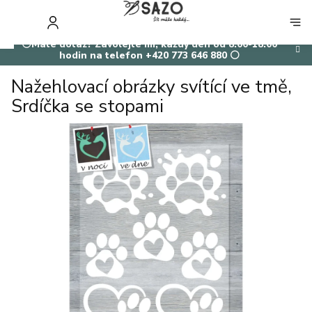
Přejít
na
NÁKUP
obsah
KOŠÍK
⚪Máte dotaz? Zavolejte mi, každý den od 8:00-18:00
hodin na telefon +420 773 646 880 ⚪
Nažehlovací obrázky svítící ve tmě,
Srdíčka se stopami