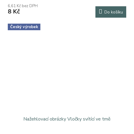
hodnocení
6,61 Kč bez DPH
produktu
8 Kč
Do košíku
je
5,0
z
Český výrobek
5
hvězdiček.
Nažehlovací obrázky Vločky svítící ve tmě