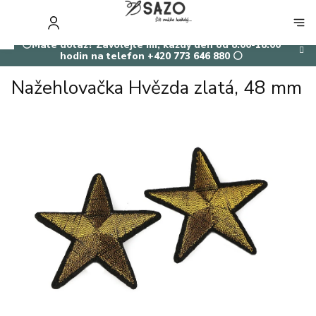
Přejít
na
NÁKUP
obsah
KOŠÍK
⚪Máte dotaz? Zavolejte mi, každý den od 8:00-18:00
hodin na telefon +420 773 646 880 ⚪
Nažehlovačka Hvězda zlatá, 48 mm