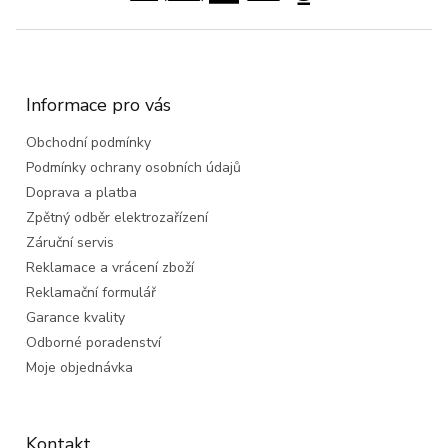
Z
á
p
a
Informace pro vás
t
Obchodní podmínky
í
Podmínky ochrany osobních údajů
Doprava a platba
Zpětný odběr elektrozařízení
Záruční servis
Reklamace a vrácení zboží
Reklamační formulář
Garance kvality
Odborné poradenství
Moje objednávka
Kontakt