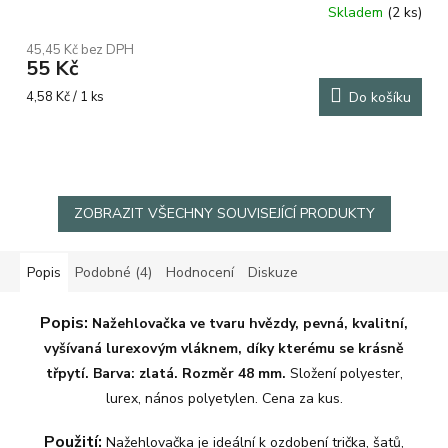
Skladem
(2 ks)
Průměrné
hodnocení
45,45 Kč bez DPH
produktu
55 Kč
je
5,0
Měrná
4,58 Kč / 1 ks
Do košíku
z
cena:
5
hvězdiček.
ZOBRAZIT VŠECHNY SOUVISEJÍCÍ PRODUKTY
Popis
Podobné (4)
Hodnocení
Diskuze
Popis:
Nažehlovačka ve tvaru hvězdy, pevná, kvalitní,
vyšívaná lurexovým vláknem, díky kterému se krásně
třpytí. Barva: zlatá. Rozměr 48 mm.
Složení
polyester,
lurex
,
nános polyetylen. Cena za kus.
Použití:
Nažehlovačka je ideální k ozdobení trička, šatů,