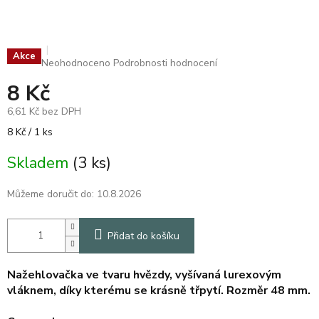
Akce
Průměrné
Neohodnoceno
Podrobnosti hodnocení
hodnocení
8 Kč
produktu
je
6,61 Kč bez DPH
0,0
z
Měrná
8 Kč / 1 ks
5
cena:
hvězdiček.
Skladem
(3 ks)
Můžeme doručit do:
10.8.2026
Přidat do košíku
Nažehlovačka ve tvaru hvězdy, vyšívaná lurexovým
vláknem, díky kterému se krásně třpytí. Rozměr 48 mm.