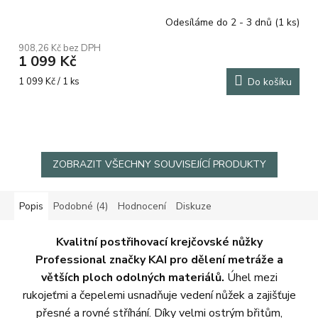
Odesíláme do 2 - 3 dnů
(1 ks)
Průměrné
hodnocení
908,26 Kč bez DPH
produktu
1 099 Kč
je
5,0
Měrná
1 099 Kč / 1 ks
Do košíku
z
cena:
5
hvězdiček.
ZOBRAZIT VŠECHNY SOUVISEJÍCÍ PRODUKTY
Popis
Podobné (4)
Hodnocení
Diskuze
Kvalitní postřihovací krejčovské nůžky
Professional značky KAI pro dělení metráže a
větších ploch odolných materiálů.
Úhel mezi
rukojeťmi a čepelemi usnadňuje vedení nůžek a zajišťuje
přesné a rovné stříhání. Díky velmi ostrým břitům,