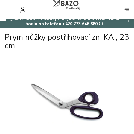
Přejít
na
NÁKUP
obsah
KOŠÍK
⚪Máte dotaz? Zavolejte mi, každý den od 8:00-18:00
hodin na telefon +420 773 646 880 ⚪
Prym nůžky postřihovací zn. KAI, 23
cm