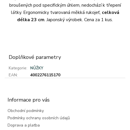
broušených pod specifickým úhlem, nedochází k třepení
látky. Ergonomicky tvarovaná měkká rukojeť,
celková
délka 23 cm
. Japonský výrobek. Cena za 1 kus.
Doplňkové parametry
Kategorie
:
NŮŽKY
EAN
:
4002276115170
Z
á
p
a
Informace pro vás
t
Obchodní podmínky
í
Podmínky ochrany osobních údajů
Doprava a platba