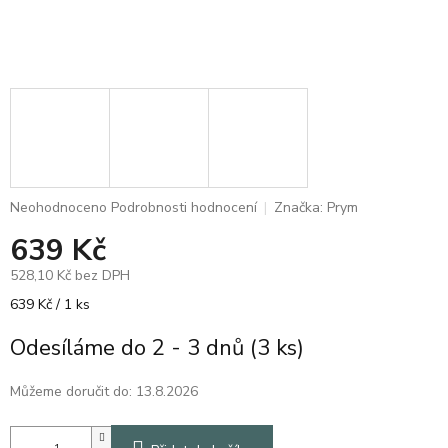
Průměrné
Neohodnoceno
Podrobnosti hodnocení
Značka:
Prym
hodnocení
639 Kč
produktu
je
528,10 Kč bez DPH
0,0
z
Měrná
639 Kč / 1 ks
5
cena:
hvězdiček.
Odesíláme do 2 - 3 dnů
(3 ks)
Můžeme doručit do:
13.8.2026