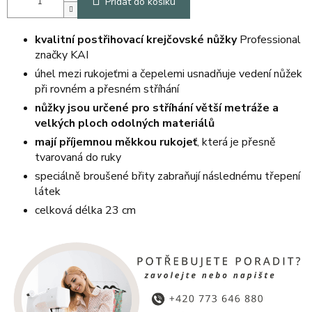
Přidat do košíku
kvalitní postřihovací krejčovské nůžky
Professional
značky KAI
úhel mezi rukojeťmi a čepelemi usnadňuje vedení nůžek
při rovném a přesném stříhání
nůžky jsou určené pro stříhání větší metráže a
velkých ploch odolných materiálů
mají příjemnou měkkou rukojeť
, která je přesně
tvarovaná do ruky
speciálně broušené břity zabraňují následnému třepení
látek
celková délka 23 cm