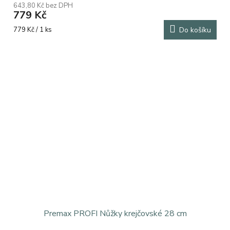
643,80 Kč bez DPH
779 Kč
Měrná
779 Kč / 1 ks
Do košíku
cena:
Premax PROFI Nůžky krejčovské 28 cm