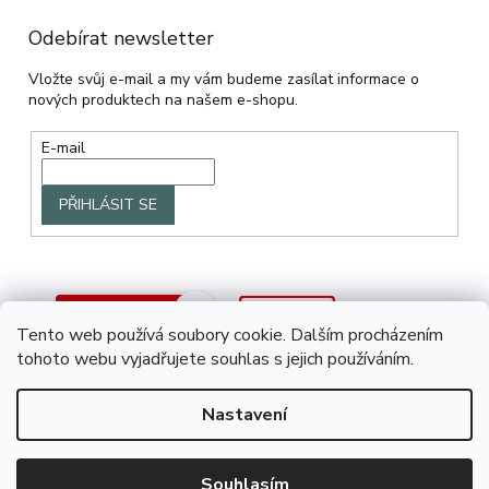
Odebírat newsletter
Vložte svůj e-mail a my vám budeme zasílat informace o
nových produktech na našem e-shopu.
E-mail
PŘIHLÁSIT SE
Tento web používá soubory cookie. Dalším procházením
tohoto webu vyjadřujete souhlas s jejich používáním.
Nastavení
Vytvořil Shoptet
Souhlasím
Copyright 2026
SAZO.CZ
. Všechna práva vyhrazena.