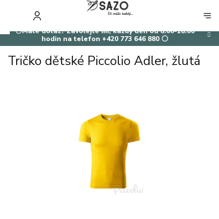
Přejít
na
NÁKUP
obsah
KOŠÍK
⚪Máte dotaz? Zavolejte mi, každý den od 8:00-18:00
hodin na telefon +420 773 646 880 ⚪
Tričko dětské Piccolio Adler, žlutá