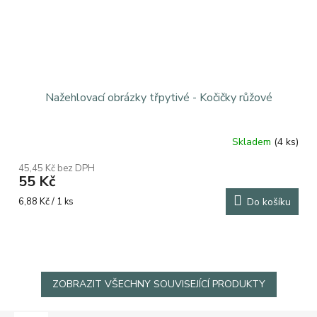
Nažehlovací obrázky třpytivé - Kočičky růžové
Skladem
(4 ks)
45,45 Kč bez DPH
55 Kč
Měrná
6,88 Kč / 1 ks
Do košíku
cena:
ZOBRAZIT VŠECHNY SOUVISEJÍCÍ PRODUKTY