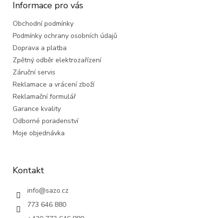
a
Informace pro vás
t
Obchodní podmínky
í
Podmínky ochrany osobních údajů
Doprava a platba
Zpětný odběr elektrozařízení
Záruční servis
Reklamace a vrácení zboží
Reklamační formulář
Garance kvality
Odborné poradenství
Moje objednávka
Kontakt
info
@
sazo.cz
773 646 880