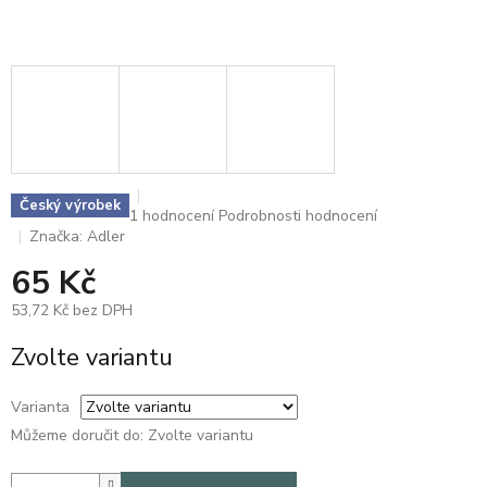
Český výrobek
Průměrné
1 hodnocení
Podrobnosti hodnocení
hodnocení
Značka:
Adler
produktu
65 Kč
je
5,0
53,72 Kč bez DPH
z
5
Měrná
Zvolte variantu
hvězdiček.
cena:
Varianta
Můžeme doručit do:
Zvolte variantu