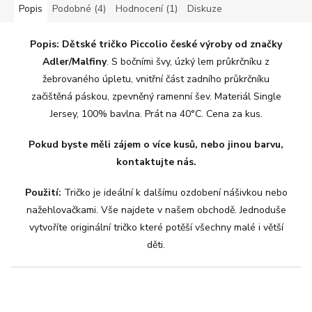
Popis
Podobné (4)
Hodnocení (1)
Diskuze
Popis:
Dětské tričko Piccolio české výroby od značky
Adler/Malfiny
. S bočními švy, úzký lem průkrčníku z
žebrovaného úpletu, vnitřní část zadního průkrčníku
začištěná páskou, zpevněný ramenní šev. Materiál Single
Jersey, 100% bavlna. Prát na 40°C. Cena za kus.
Pokud byste měli zájem o více kusů, nebo jinou barvu,
kontaktujte nás.
Použití:
Tričko je ideální k dalšímu ozdobení nášivkou nebo
nažehlovačkami. Vše najdete v našem obchodě. Jednoduše
vytvoříte originální tričko které potěší všechny malé i větší
děti.
Z
á
p