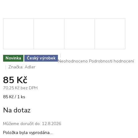
Novinka
Český výrobek
Průměrné
Neohodnoceno
Podrobnosti hodnocení
hodnocení
Značka:
Adler
produktu
85 Kč
je
0,0
70,25 Kč bez DPH
z
5
Měrná
85 Kč / 1 ks
hvězdiček.
cena:
Na dotaz
Můžeme doručit do:
12.8.2026
Položka byla vyprodána…