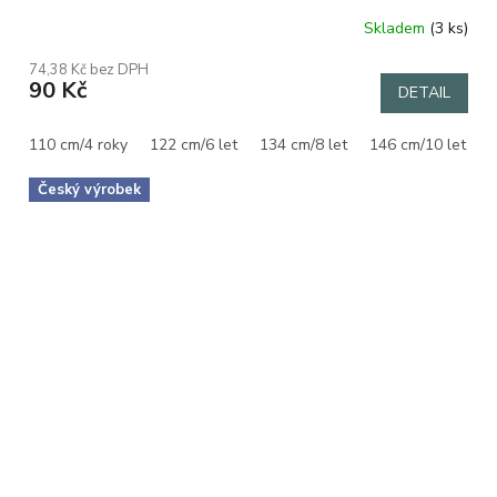
Skladem
(3 ks)
74,38 Kč bez DPH
90 Kč
DETAIL
110 cm/4 roky
122 cm/6 let
134 cm/8 let
146 cm/10 let
1
Český výrobek