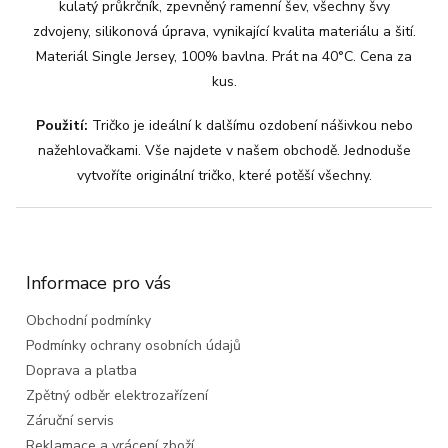
kulatý průkrčník, zpevněný ramenní šev, všechny švy
zdvojeny, silikonová úprava, vynikající kvalita materiálu a šití.
Materiál Single Jersey, 100% bavlna. Prát na 40°C. Cena za
kus.
Použití:
Tričko je ideální k dalšímu ozdobení nášivkou nebo
nažehlovačkami. Vše najdete v našem obchodě. Jednoduše
vytvoříte originální tričko, které potěší všechny.
Z
á
p
a
Informace pro vás
t
Obchodní podmínky
í
Podmínky ochrany osobních údajů
Doprava a platba
Zpětný odběr elektrozařízení
Záruční servis
Reklamace a vrácení zboží