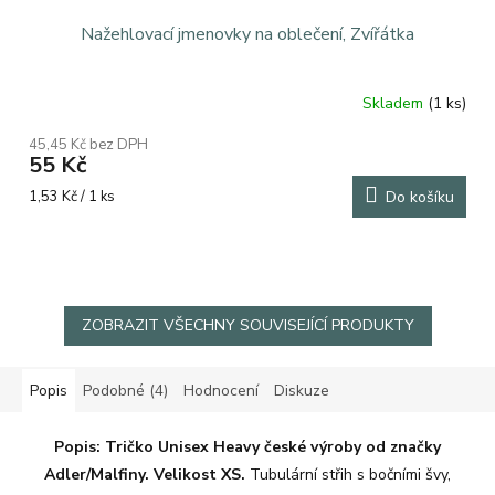
Nažehlovací jmenovky na oblečení, Zvířátka
Skladem
(1 ks)
Průměrné
hodnocení
45,45 Kč bez DPH
produktu
55 Kč
je
4,0
Měrná
1,53 Kč / 1 ks
Do košíku
z
cena:
5
hvězdiček.
ZOBRAZIT VŠECHNY SOUVISEJÍCÍ PRODUKTY
Popis
Podobné (4)
Hodnocení
Diskuze
Popis:
Tričko Unisex Heavy české výroby od značky
Adler/Malfiny.
Velikost XS.
Tubulární střih s bočními švy,