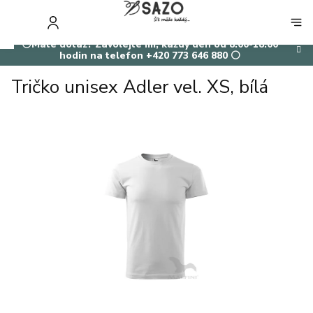
Přejít
na
NÁKUP
obsah
KOŠÍK
⚪Máte dotaz? Zavolejte mi, každý den od 8:00-18:00
hodin na telefon +420 773 646 880 ⚪
Tričko unisex Adler vel. XS, bílá