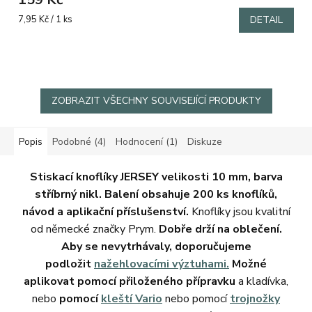
je
5,0
Měrná
7,95 Kč / 1 ks
DETAIL
z
cena:
5
hvězdiček.
ZOBRAZIT VŠECHNY SOUVISEJÍCÍ PRODUKTY
Popis
Podobné (4)
Hodnocení (1)
Diskuze
Stiskací knoflíky JERSEY velikosti 10 mm, barva
stříbrný nikl. Balení obsahuje 200 ks knoflíků,
návod a aplikační příslušenství.
Knoflíky jsou kvalitní
od německé značky Prym.
Dobře drží na oblečení.
Aby se nevytrhávaly, doporučujeme
podložit
nažehlovacími výztuhami.
Možné
aplikovat
pomocí
přiloženého přípravku
a kladívka,
nebo
pomocí
kleští Vario
nebo pomocí
trojnožky