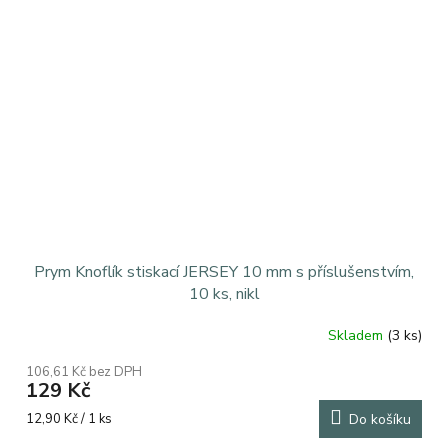
Prym Knoflík stiskací JERSEY 10 mm s příslušenstvím,
10 ks, nikl
Skladem
(3 ks)
106,61 Kč bez DPH
129 Kč
Měrná
12,90 Kč / 1 ks
Do košíku
cena: