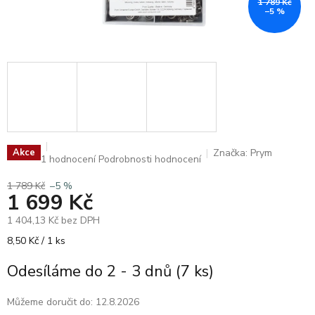
1 789 Kč
–5 %
Značka:
Prym
Akce
Průměrné
1 hodnocení
Podrobnosti hodnocení
hodnocení
produktu
1 789 Kč
–5 %
1 699 Kč
je
5,0
1 404,13 Kč bez DPH
z
5
Měrná
8,50 Kč / 1 ks
hvězdiček.
cena:
Odesíláme do 2 - 3 dnů
(7 ks)
Můžeme doručit do:
12.8.2026