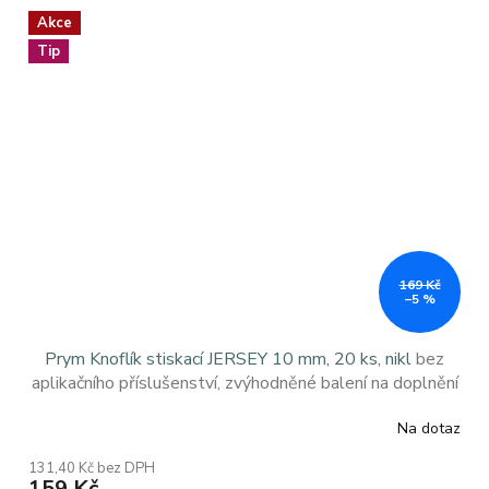
Akce
Tip
169 Kč
–5 %
Prym Knoflík stiskací JERSEY 10 mm, 20 ks, nikl
bez
aplikačního příslušenství, zvýhodněné balení na doplnění
kniflíků
Na dotaz
Průměrné
hodnocení
131,40 Kč bez DPH
produktu
159 Kč