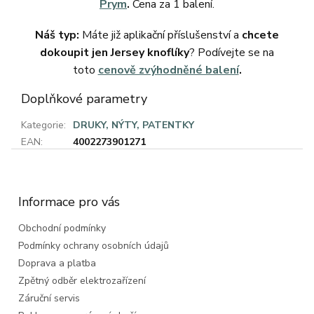
Prym
.
Cena za 1 balení.
Náš typ:
Máte již aplikační příslušenství a
chcete
dokoupit jen Jersey knoflíky
? Podívejte se na
toto
cenově zvýhodněné balení
.
Doplňkové parametry
Kategorie
:
DRUKY, NÝTY, PATENTKY
EAN
:
4002273901271
Z
á
p
a
Informace pro vás
t
Obchodní podmínky
í
Podmínky ochrany osobních údajů
Doprava a platba
Zpětný odběr elektrozařízení
Záruční servis