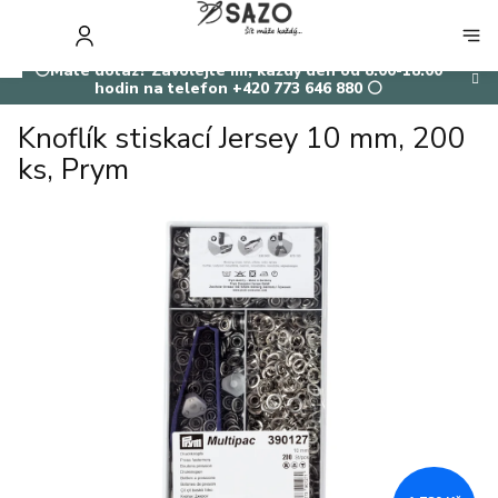
Přejít
na
NÁKUP
obsah
KOŠÍK
⚪Máte dotaz? Zavolejte mi, každý den od 8:00-18:00
hodin na telefon +420 773 646 880 ⚪
Knoflík stiskací Jersey 10 mm, 200
ks, Prym