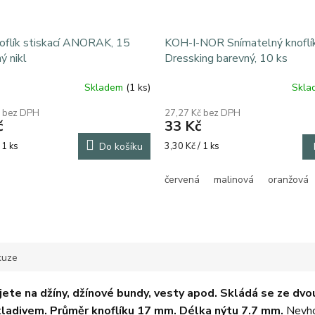
oflík stiskací ANORAK, 15
KOH-I-NOR Snímatelný knoflí
ý nikl
Dressking barevný, 10 ks
Skladem
(1 ks)
Skl
č bez DPH
27,27 Kč bez DPH
č
33 Kč
Měrná
 1 ks
Do košíku
3,30 Kč / 1 ks
cena:
červená
malinová
oranžová
kuze
ijete na džíny, džínové bundy, vesty apod. Skládá se ze dvo
 kladivem. Průměr knoflíku 17 mm. Délka nýtu 7.7 mm.
Nevho