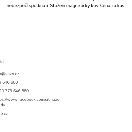
nebezpečí spolknutí.
Složení magnetický kov. Cena za kus.
kt
o
@
sazo.cz
3 646 880
20 773 646 880
tps://www.facebook.com/sitmuze
zdy
o.cz