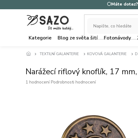
Přejít
⚪Máte dotaz? 
na
obsah
Kategorie
Blog ze světa šití
Fotonávody
TEXTILNÍ GALANTERIE
KOVOVÁ GALANTERIE
D
Narážecí riflový knoflík, 17 mm
Průměrné
1 hodnocení
Podrobnosti hodnocení
hodnocení
produktu
je
5,0
z
5
hvězdiček.