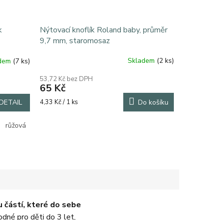
Nýtovací knoflík Roland baby, průměr
k
9,7 mm, staromosaz
Skladem
(2 ks)
adem
(7 ks)
53,72 Kč bez DPH
65 Kč
Měrná
4,33 Kč / 1 ks
Do košíku
DETAIL
cena:
růžová
světle zelená
tmavě modrá
tyrkysová
zelená
zel
u částí, které do sebe
dné pro děti do 3 let,