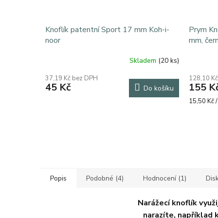
Knoflík patentní Sport 17 mm Koh-i-
Prym Kn
noor
mm, čern
Skladem
(20 ks)
Průměrné
hodnocení
37,19 Kč bez DPH
128,10 K
produktu
45 Kč
155 K
Do košíku
je
5,0
Měrná
15,50 Kč /
z
cena:
5
hvězdiček.
Popis
Podobné (4)
Hodnocení (1)
Dis
Narážecí knoflík využ
narazíte, například