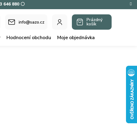
73 646 880 ⚪
Prázdný
info@sazo.cz
košík
NÁKUPNÍ
KOŠÍK
y
Hodnocení obchodu
Moje objednávka