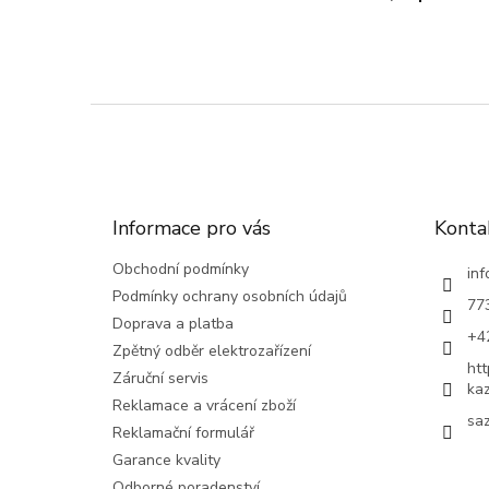
Z
á
p
a
t
Informace pro vás
Konta
í
Obchodní podmínky
inf
Podmínky ochrany osobních údajů
77
Doprava a platba
+4
Zpětný odběr elektrozařízení
ht
Záruční servis
ka
Reklamace a vrácení zboží
saz
Reklamační formulář
Garance kvality
Odborné poradenství