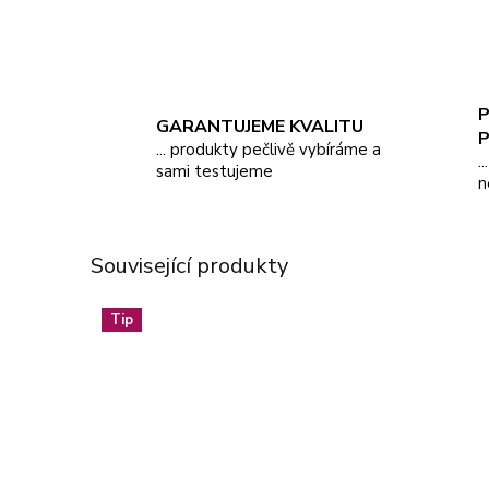
P
GARANTUJEME KVALITU
... produkty pečlivě vybíráme a
.
sami testujeme
n
Související produkty
Tip