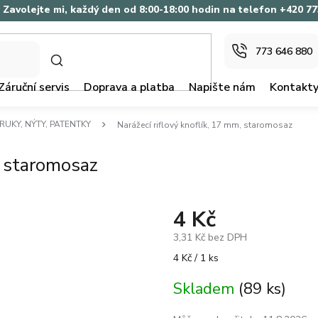
Zavolejte mi, každý den od 8:00-18:00 hodin na telefon +420 7
773 646 880
HLEDAT
Záruční servis
Doprava a platba
Napište nám
Kontakt
RUKY, NÝTY, PATENTKY
Narážecí riflový knoflík, 17 mm, staromosaz
, staromosaz
4 Kč
3,31 Kč bez DPH
Měrná
4 Kč / 1 ks
cena:
Skladem
(89 ks)