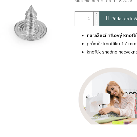
Můžeme doručit do:
11.8.2026
Přidat do koš
narážecí riflový knoflí
průměr knoflíku 17 mm
knoflík snadno nacvakn