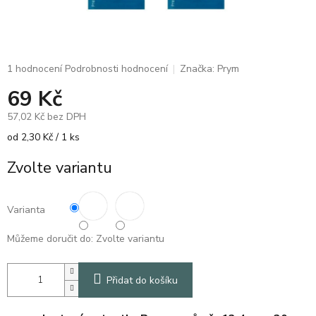
Průměrné
1 hodnocení
Podrobnosti hodnocení
Značka:
Prym
hodnocení
69 Kč
produktu
je
57,02 Kč bez DPH
5,0
z
Měrná
od 2,30 Kč / 1 ks
5
cena:
hvězdiček.
Zvolte variantu
Varianta
Můžeme doručit do:
Zvolte variantu
Přidat do košíku