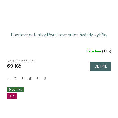
Plastové patentky Prym Love srdce, hvězdy, kytičky
Skladem
(1 ks)
Průměrné
hodnocení
57,02 Kč bez DPH
produktu
69 Kč
DETAIL
je
1,0
z
1
2
3
4
5
6
5
hvězdiček.
Novinka
Tip