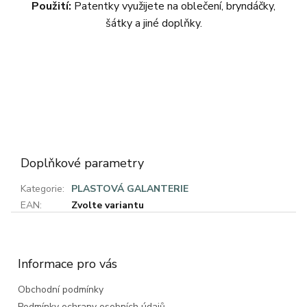
Použití:
Patentky využijete na oblečení, bryndáčky,
šátky a jiné doplňky.
Doplňkové parametry
Kategorie
:
PLASTOVÁ GALANTERIE
EAN
:
Zvolte variantu
Z
á
p
a
Informace pro vás
t
Obchodní podmínky
í
Podmínky ochrany osobních údajů