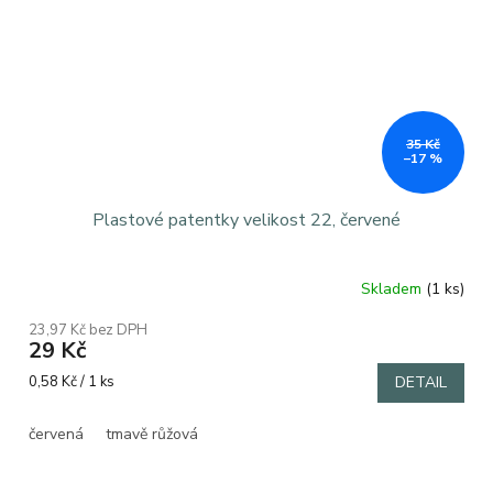
35 Kč
–17 %
Plastové patentky velikost 22, červené
Skladem
(1 ks)
23,97 Kč bez DPH
29 Kč
Měrná
0,58 Kč / 1 ks
DETAIL
cena:
červená
tmavě růžová