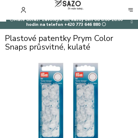
Přejít
na
NÁKUP
obsah
KOŠÍK
⚪Máte dotaz? Zavolejte mi, každý den od 8:00-18:00
hodin na telefon +420 773 646 880 ⚪
Plastové patentky Prym Color
Snaps průsvitné, kulaté