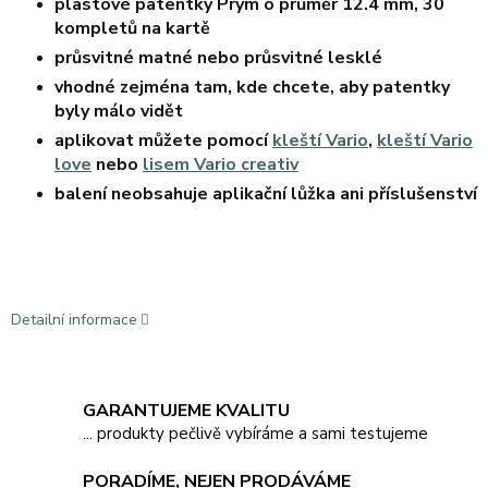
plastové patentky Prym o průměr 12.4 mm, 30
kompletů na kartě
průsvitné matné nebo průsvitné lesklé
vhodné zejména tam, kde chcete, aby patentky
byly málo vidět
aplikovat můžete pomocí
kleští Vario
,
kleští Vario
love
nebo
lisem Vario creativ
balení neobsahuje aplikační lůžka ani příslušenství
Detailní informace
GARANTUJEME KVALITU
... produkty pečlivě vybíráme a sami testujeme
PORADÍME, NEJEN PRODÁVÁME