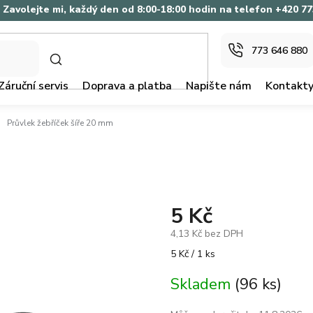
Zavolejte mi, každý den od 8:00-18:00 hodin na telefon +420 7
773 646 880
HLEDAT
Záruční servis
Doprava a platba
Napište nám
Kontakt
Průvlek žebříček šíře 20 mm
5 Kč
4,13 Kč bez DPH
Měrná
5 Kč / 1 ks
cena:
Skladem
(96 ks)