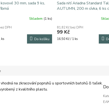
 kovové 30 mm, sada 9 ks,
Sada nití Ariadna Standard Tal
říbrná
AUTUMN, 200 m cívka, 6 ks c
Skladem
(1 ks)
Skl
Průměrné
hodnocení
 bez DPH
81,82 Kč bez DPH
produktu
99 Kč
je
5,0
Měrná
1 ks
Do košíku
16,50 Kč / 1 ks
D
z
cena:
anžová 225
růžová 330
malinová 345
červená 336
vínová348
5
hvězdiček.
e
, vhodná na zkracování popruhů u sportovních batohů či tašek.
Do
vyrobený z kvalitního plastu.
Kat
EA