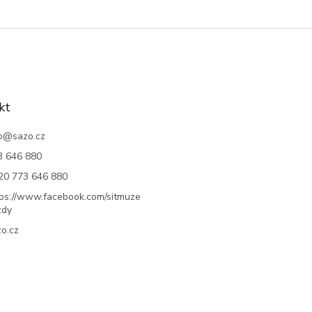
kt
o
@
sazo.cz
3 646 880
20 773 646 880
tps://www.facebook.com/sitmuze
zdy
o.cz