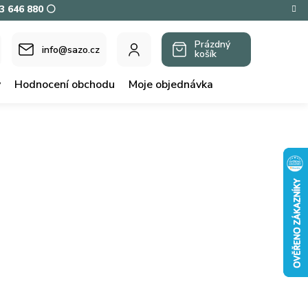
73 646 880 ⚪
Prázdný
info@sazo.cz
košík
NÁKUPNÍ
KOŠÍK
y
Hodnocení obchodu
Moje objednávka