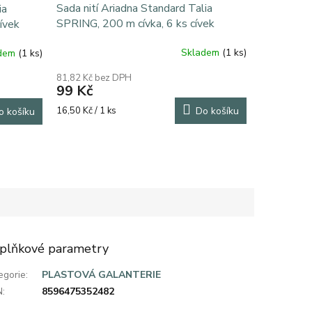
Sada nití Ariadna Standard Talia
ia
SPRING, 200 m cívka, 6 ks cívek
ívek
Skladem
(1 ks)
adem
(1 ks)
Průměrné
hodnocení
81,82 Kč bez DPH
produktu
99 Kč
je
5,0
Měrná
16,50 Kč / 1 ks
Do košíku
o košíku
z
cena:
fialová 455
tmavě fialová 457
bledě modrá 550
středně mo
5
hvězdiček.
plňkové parametry
egorie
:
PLASTOVÁ GALANTERIE
N
:
8596475352482