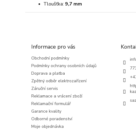
Tloušťka:
9,7 mm
Z
á
p
a
t
Informace pro vás
Konta
í
Obchodní podmínky
inf
Podmínky ochrany osobních údajů
77
Doprava a platba
+4
Zpětný odběr elektrozařízení
ht
Záruční servis
ka
Reklamace a vrácení zboží
saz
Reklamační formulář
Garance kvality
Odborné poradenství
Moje objednávka