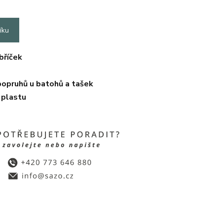
íku
bříček
 popruhů u batohů a tašek
 plastu