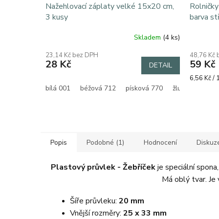
Nažehlovací záplaty velké 15x20 cm,
Rolničky
3 kusy
barva st
Skladem
(4 ks)
23,14 Kč bez DPH
48,76 Kč
28 Kč
59 Kč
DETAIL
Měrná
6,56 Kč / 
cena:
bílá 001
béžová 712
písková 770
žlutá 125
or
Popis
Podobné (1)
Hodnocení
Diskuz
Plastový průvlek - Žebříček
je speciální spona
Má oblý tvar. Je 
Šíře průvleku:
20 mm
Vnější rozměry:
25 x 33 mm