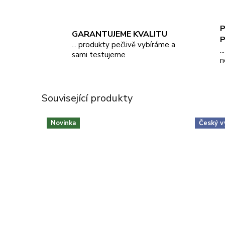
P
GARANTUJEME KVALITU
... produkty pečlivě vybíráme a
.
sami testujeme
n
Související produkty
Novinka
Český v