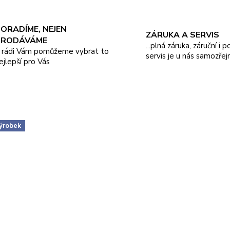
ORADÍME, NEJEN
ZÁRUKA A SERVIS
PRODÁVÁME
...plná záruka, záruční i 
.. rádi Vám pomůžeme vybrat to
servis je u nás samozřej
ejlepší pro Vás
ýrobek