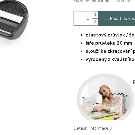
Můžeme doručit do:
11.8.2026
Přidat do koš
plastový průvlek / že
šíře průvleku 20 mm
slouží ke zkracování
vyrobený z kvalitního
Detailní informace