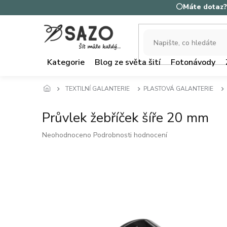
Přejít
⚪Máte dotaz? 
na
obsah
Kategorie
Blog ze světa šití
Fotonávody
TEXTILNÍ GALANTERIE
PLASTOVÁ GALANTERIE
Průvlek žebříček šíře 20 mm
Průměrné
Neohodnoceno
Podrobnosti hodnocení
hodnocení
produktu
je
0,0
z
5
hvězdiček.