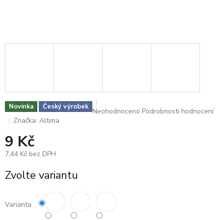
Novinka
Český výrobek
Průměrné
Neohodnoceno
Podrobnosti hodnocení
hodnocení
Značka:
Altima
produktu
9 Kč
je
0,0
7,44 Kč bez DPH
z
5
Měrná
Zvolte variantu
hvězdiček.
cena:
Varianta