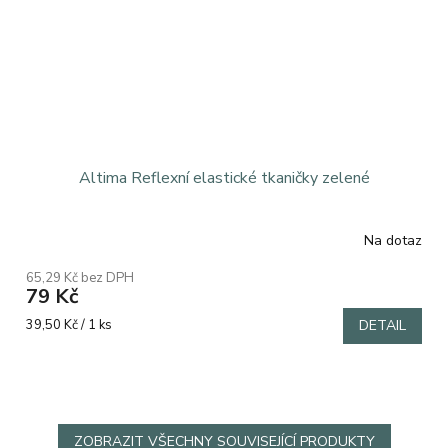
Altima Reflexní elastické tkaničky zelené
Na dotaz
65,29 Kč bez DPH
79 Kč
Měrná
39,50 Kč / 1 ks
DETAIL
cena:
ZOBRAZIT VŠECHNY SOUVISEJÍCÍ PRODUKTY