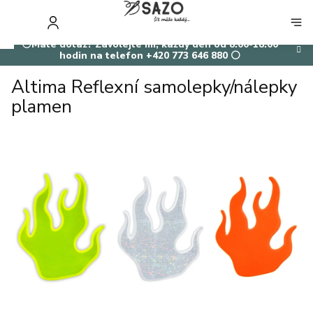
Přejít
na
NÁKUP
obsah
KOŠÍK
⚪Máte dotaz? Zavolejte mi, každý den od 8:00-18:00
hodin na telefon +420 773 646 880 ⚪
Altima Reflexní samolepky/nálepky
plamen