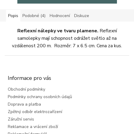
Popis
Podobné (4)
Hodnocení
Diskuze
Reflexní nálepky ve tvaru plamene.
Reflexní
samolepky mají schopnost odrážet světlo až na
vzdálenost 200 m. Rozměr: 7 x 6.5 cm. Cena za kus.
Z
á
p
a
Informace pro vás
t
Obchodní podmínky
í
Podmínky ochrany osobních údajů
Doprava a platba
Zpětný odběr elektrozařízení
Záruční servis
Reklamace a vrácení zboží