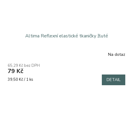
Altima Reflexní elastické tkaničky žluté
Na dotaz
Průměrné
hodnocení
65,29 Kč bez DPH
produktu
79 Kč
je
5,0
Měrná
39,50 Kč / 1 ks
DETAIL
z
cena:
5
hvězdiček.