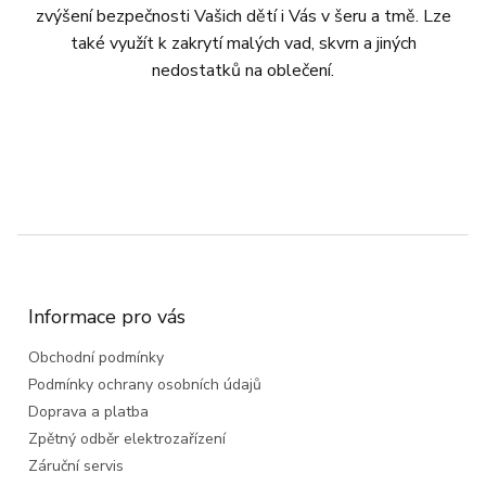
zvýšení bezpečnosti Vašich dětí i Vás v šeru a tmě. Lze
také využít k zakrytí malých vad, skvrn a jiných
nedostatků na oblečení.
Z
á
p
a
Informace pro vás
t
Obchodní podmínky
í
Podmínky ochrany osobních údajů
Doprava a platba
Zpětný odběr elektrozařízení
Záruční servis