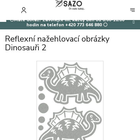
Přejít
na
NÁKUP
obsah
KOŠÍK
⚪Máte dotaz? Zavolejte mi, každý den od 8:00-18:00
hodin na telefon +420 773 646 880 ⚪
Reflexní nažehlovací obrázky
Dinosauři 2