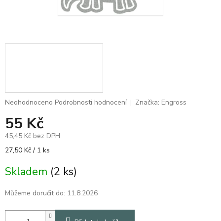
Průměrné
Neohodnoceno
Podrobnosti hodnocení
Značka:
Engross
hodnocení
55 Kč
produktu
je
45,45 Kč bez DPH
0,0
z
Měrná
27,50 Kč / 1 ks
5
cena:
hvězdiček.
Skladem
(2 ks)
Můžeme doručit do:
11.8.2026