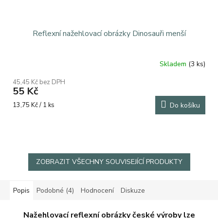
Reflexní nažehlovací obrázky Dinosauři menší
Skladem
(3 ks)
Průměrné
hodnocení
45,45 Kč bez DPH
produktu
55 Kč
je
5,0
Měrná
13,75 Kč / 1 ks
Do košíku
z
cena:
5
hvězdiček.
ZOBRAZIT VŠECHNY SOUVISEJÍCÍ PRODUKTY
Popis
Podobné (4)
Hodnocení
Diskuze
Nažehlovací reflexní obrázky české výroby lze