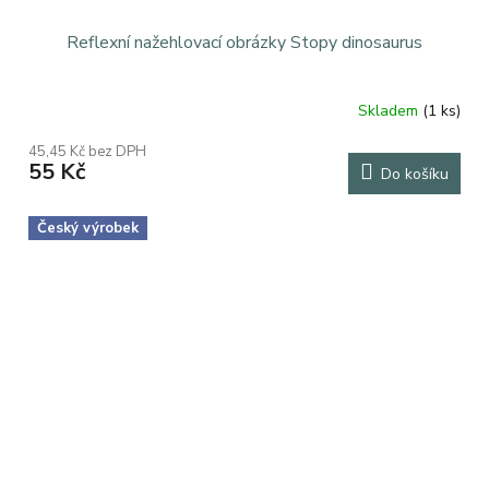
Reflexní nažehlovací obrázky Stopy dinosaurus
Skladem
(1 ks)
Průměrné
hodnocení
45,45 Kč bez DPH
produktu
55 Kč
Do košíku
je
5,0
z
Český výrobek
5
hvězdiček.