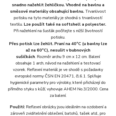
snadno nažehlit žehličkou. Vhodné na bavlnu a
směsové materiály obsahující bavlnu.
Trvanlivost
potisku na tyto materiály je shodná s trvanlivostí
textilu.
Lze použít také na softshell a polyester.
Při nažehlení na šusťák počítejte s nižší životností
potisku.
Přes potisk lze žehlit. Praní na 40°C (u bavlny lze
až na 60°C), nesušit v bubnových
sušičkách
. Rozměr archu 9 cm x 12 cm. Balení
obsahuje 1 arch, návod na nažehlení a testovací
vzorek. Reflexní materiál je ve shodě s požadavky
evropské normy ČSN EN 20471, čl.6.1. Splňuje
hygienické parametry pro výrobky, které přicházejí do
přímého styku s kůží, vyhovuje AHEM No.3/2000. Cena
za balení.
Použití:
Reflexní obrázky jsou ideálním na ozdobení a
zároveň zviditelnění oblečení, batohů, tašek atd., pro