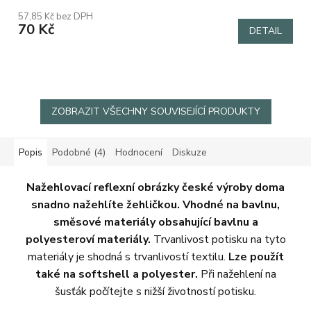
57,85 Kč bez DPH
70 Kč
DETAIL
ZOBRAZIT VŠECHNY SOUVISEJÍCÍ PRODUKTY
Popis
Podobné (4)
Hodnocení
Diskuze
Nažehlovací reflexní obrázky české výroby doma
snadno nažehlíte žehličkou. Vhodné na bavlnu,
směsové materiály obsahující bavlnu a
polyesteroví materiály.
Trvanlivost potisku na tyto
materiály je shodná s trvanlivostí textilu.
Lze použít
také na softshell a polyester.
Při nažehlení na
šusťák počítejte s nižší životností potisku.