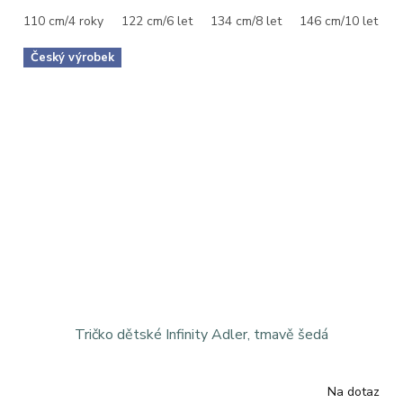
110 cm/4 roky
122 cm/6 let
134 cm/8 let
146 cm/10 let
1
Český výrobek
Tričko dětské Infinity Adler, tmavě šedá
Na dotaz