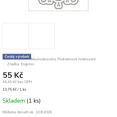
Český výrobek
Průměrné
Neohodnoceno
Podrobnosti hodnocení
hodnocení
Značka:
Engross
produktu
55 Kč
je
0,0
45,45 Kč bez DPH
z
5
Měrná
13,75 Kč / 1 ks
hvězdiček.
cena:
Skladem
(1 ks)
Můžeme doručit do:
10.8.2026