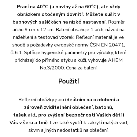
Praní na 40°C (u bavlny až na 60°C), ale vždy
obrázkem otočeným dovnitř. Můžete sušit v
bubnových sušičkách na nízké nastavení.
Rozměr
archu 9 cm x 12 cm. Balení obsahuje 1 arch, návod na
nažehlení a testovací vzorek. Reflexní materiál je ve
shodě s požadavky evropské normy ČSN EN 20471,
čl.6.1. Splňuje hygienické parametry pro výrobky, které
přicházejí do přímého styku s kůží, vyhovuje AHEM
No.3/2000. Cena za balení.
Použití
Reflexní obrázky jsou
ideálním na ozdobení a
zároveň zviditelnění oblečení, batohů,
tašek
atd.,
pro zvýšení bezpečnosti Vašich dětí i
Vás v šeru a tmě
. Lze také využít k zakrytí malých vad,
skvrn a jiných nedostatků na oblečení.