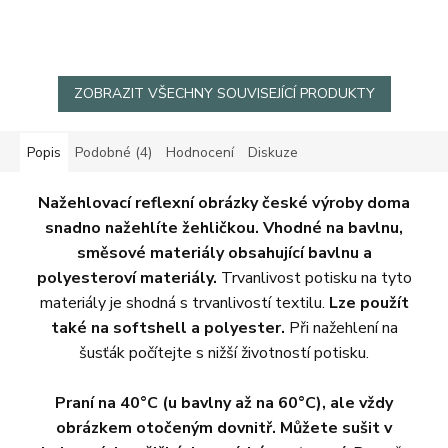
ZOBRAZIT VŠECHNY SOUVISEJÍCÍ PRODUKTY
Popis
Podobné (4)
Hodnocení
Diskuze
Nažehlovací reflexní obrázky české výroby doma
snadno nažehlíte žehličkou. Vhodné na bavlnu,
směsové materiály obsahující bavlnu a
polyesteroví materiály.
Trvanlivost potisku na tyto
materiály je shodná s trvanlivostí textilu.
Lze použít
také na softshell a polyester.
Při nažehlení na
šusťák počítejte s nižší životností potisku.
Praní na 40°C (u bavlny až na 60°C), ale vždy
obrázkem otočeným dovnitř. Můžete sušit v