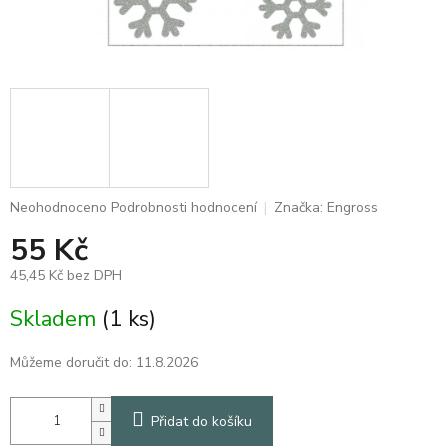
Průměrné
Neohodnoceno
Podrobnosti hodnocení
Značka:
Engross
hodnocení
55 Kč
produktu
je
45,45 Kč bez DPH
0,0
z
Měrná
Skladem
(1 ks)
5
cena:
hvězdiček.
Můžeme doručit do:
11.8.2026
Přidat do košíku