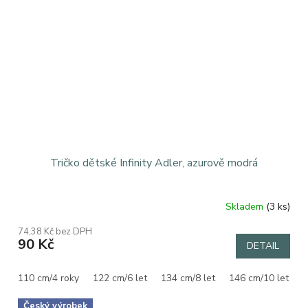
Tričko dětské Infinity Adler, azurově modrá
Skladem
(3 ks)
74,38 Kč bez DPH
90 Kč
DETAIL
110 cm/4 roky
122 cm/6 let
134 cm/8 let
146 cm/10 let
1
Český výrobek