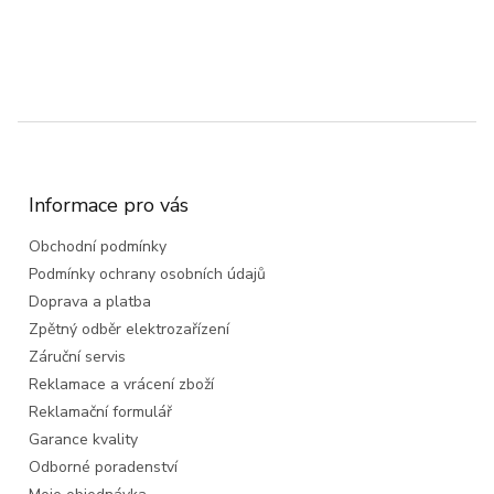
Z
á
p
a
Informace pro vás
t
Obchodní podmínky
í
Podmínky ochrany osobních údajů
Doprava a platba
Zpětný odběr elektrozařízení
Záruční servis
Reklamace a vrácení zboží
Reklamační formulář
Garance kvality
Odborné poradenství