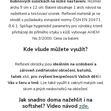
bubnových sušičkách na nízké nastavení.
Rozměr
archu 9 cm x 12 cm. Balení obsahuje 1 arch, návod na
nažehlení a testovací vzorek. Reflexní materiál je ve
shodě s požadavky evropské normy ČSN EN 20471,
čl.6.1. Splňuje hygienické parametry pro výrobky, které
přicházejí do přímého styku s kůží, vyhovuje AHEM
No.3/2000. Cena za balení.
Kde všude můžete využít?
Reflexní obrázky jsou
ideálním na ozdobení a
zároveň zviditelnění oblečení, batohů,
tašek
atd.,
pro zvýšení bezpečnosti Vašich dětí i
Vás v šeru a tmě
. Lze také využít k zakrytí malých vad,
skvrn a jiných nedostatků na oblečení.
Jak snadno doma nažehlit i na
softshel? Video návod
zde.