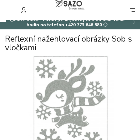
Přejít
na
NÁKUP
obsah
KOŠÍK
⚪Máte dotaz? Zavolejte mi, každý den od 8:00-18:00
hodin na telefon +420 773 646 880 ⚪
Reflexní nažehlovací obrázky Sob s
vločkami