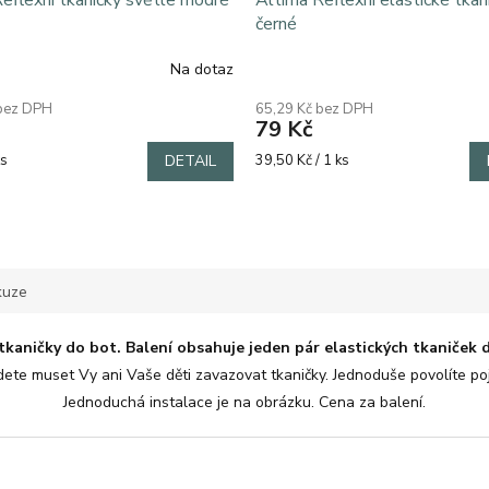
eflexní tkaničky světle modré
Altima Reflexní elastické tkan
černé
Na dotaz
 bez DPH
65,29 Kč bez DPH
79 Kč
Měrná
ks
DETAIL
39,50 Kč / 1 ks
cena:
kuze
 tkaničky do bot.
Balení obsahuje jeden pár elastických tkaniček d
te muset Vy ani Vaše děti zavazovat tkaničky. Jednoduše povolíte poj
Jednoduchá instalace je na obrázku. Cena za balení.