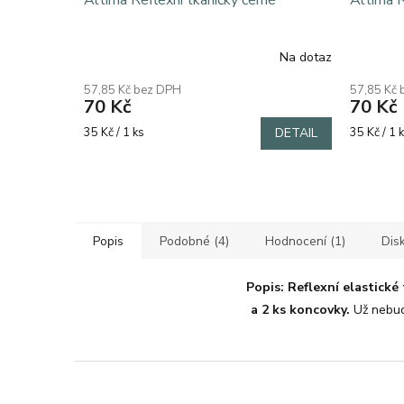
Altima Reflexní tkaničky černé
Altima R
Na dotaz
57,85 Kč bez DPH
57,85 Kč
70 Kč
70 Kč
Měrná
Měrná
35 Kč / 1 ks
DETAIL
35 Kč / 1 
cena:
cena:
Popis
Podobné (4)
Hodnocení (1)
Dis
Popis: Reflexní elastické
a 2 ks koncovky.
Už nebude
Z
á