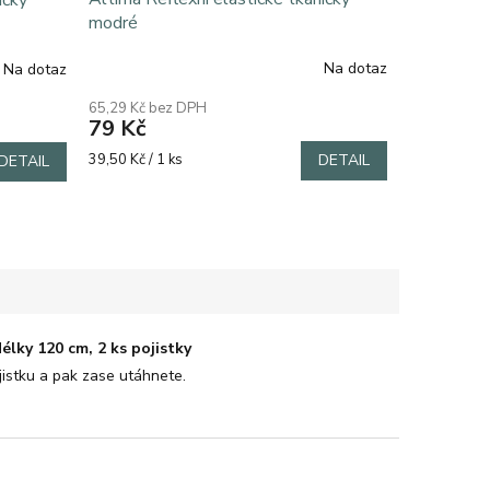
ičky
modré
Na dotaz
Na dotaz
Průměrné
hodnocení
65,29 Kč bez DPH
produktu
79 Kč
je
5,0
Měrná
39,50 Kč / 1 ks
DETAIL
DETAIL
z
cena:
5
hvězdiček.
élky 120 cm, 2 ks pojistky
istku a pak zase utáhnete.