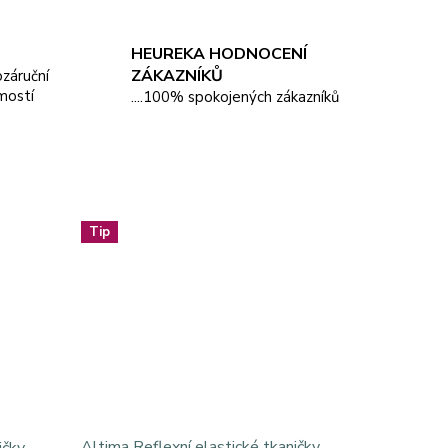
HEUREKA HODNOCENÍ
ZÁKAZNÍKŮ
pozáruční
mostí
....100% spokojených zákazníků
Tip
Altima Reflexní elastické tkaničky