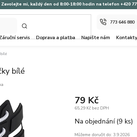
Zavolejte mi, každý den od 8:00-18:00 hodin na telefon +420 7
773 646 880
HLEDAT
Záruční servis
Doprava a platba
Napište nám
Kontakt
 bílé
čky bílé
ma
79 Kč
65,29 Kč bez DPH
Měrná
Na objednání
(9 ks)
cena:
Můžeme doručit do:
3.9.2026