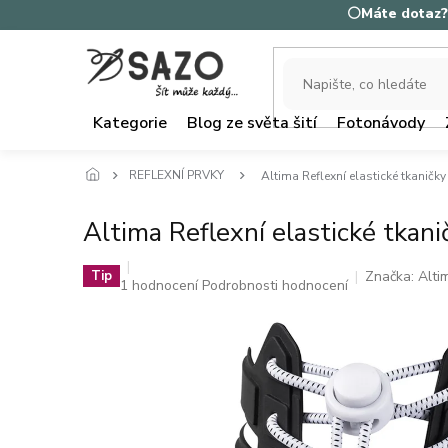
Přejít
⚪Máte dotaz? 
na
obsah
Kategorie
Blog ze světa šití
Fotonávody
REFLEXNÍ PRVKY
Altima Reflexní elastické tkaničky
Altima Reflexní elastické tkani
Značka:
Alti
Tip
Průměrné
1 hodnocení
Podrobnosti hodnocení
hodnocení
produktu
je
5,0
z
5
hvězdiček.