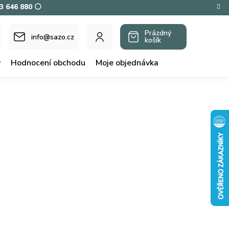
73 646 880 ⚪
Prázdný
info@sazo.cz
košík
NÁKUPNÍ
KOŠÍK
y
Hodnocení obchodu
Moje objednávka