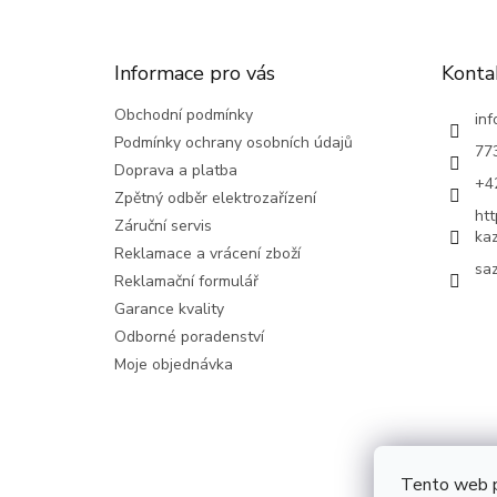
p
a
t
Informace pro vás
Konta
í
Obchodní podmínky
inf
Podmínky ochrany osobních údajů
77
Doprava a platba
+4
Zpětný odběr elektrozařízení
ht
Záruční servis
ka
Reklamace a vrácení zboží
saz
Reklamační formulář
Garance kvality
Odborné poradenství
Moje objednávka
Tento web p