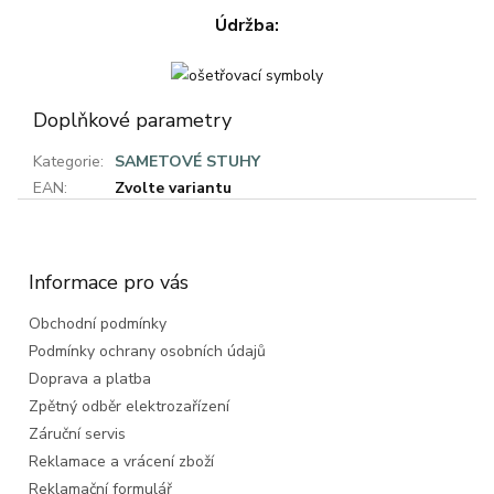
Údržba:
Doplňkové parametry
Kategorie
:
SAMETOVÉ STUHY
EAN
:
Zvolte variantu
Z
á
p
a
Informace pro vás
t
Obchodní podmínky
í
Podmínky ochrany osobních údajů
Doprava a platba
Zpětný odběr elektrozařízení
Záruční servis
Reklamace a vrácení zboží
Reklamační formulář