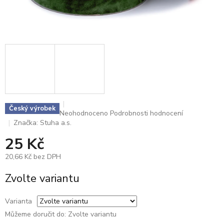
Český výrobek
Průměrné
Neohodnoceno
Podrobnosti hodnocení
hodnocení
Značka:
Stuha a.s.
produktu
25 Kč
je
0,0
20,66 Kč bez DPH
z
5
Měrná
Zvolte variantu
hvězdiček.
cena:
Varianta
Můžeme doručit do:
Zvolte variantu