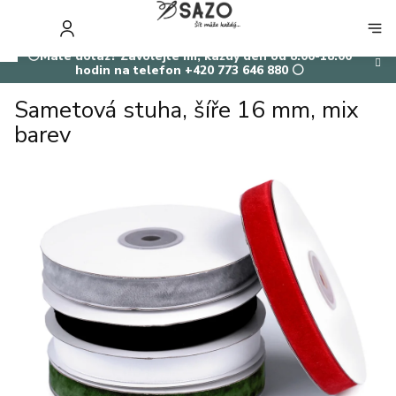
Přejít
na
NÁKUP
obsah
KOŠÍK
⚪Máte dotaz? Zavolejte mi, každý den od 8:00-18:00
hodin na telefon +420 773 646 880 ⚪
Sametová stuha, šíře 16 mm, mix
barev