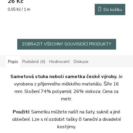
26 Kč
je
5,0
Měrná
0,05 Kč / 1 m
Do košíku
z
cena:
5
hvězdiček.
ZOBRAZIT VŠECHNY SOUVISEJÍCÍ PRODUKTY
Popis
Podobné (4)
Hodnocení
Diskuze
Sametová stuha neboli sametka české výroby.
Je
vyrobena z příjemného měkkého materiálu. Šíře 16
mm.
Složení 74% polyamid, 26% viskoza. Cena za
metr.
Použití:
Sametku můžete našít na šaty, sukně a jiné
oblečení. Lze s ní ozdobit tašky či taneční a divadelní
kostýmy.