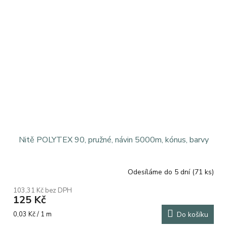
Nitě POLYTEX 90, pružné, návin 5000m, kónus, barvy
Odesíláme do 5 dní
(71 ks)
103,31 Kč bez DPH
125 Kč
Měrná
0,03 Kč / 1 m
Do košíku
cena: