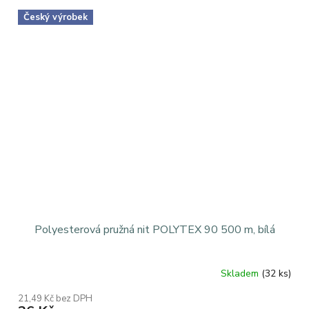
Český výrobek
Polyesterová pružná nit POLYTEX 90 500 m, bílá
Skladem
(32 ks)
Průměrné
hodnocení
21,49 Kč bez DPH
produktu