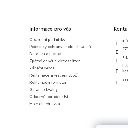
á
p
a
t
Informace pro vás
Konta
í
Obchodní podmínky
inf
Podmínky ochrany osobních údajů
77
Doprava a platba
+4
Zpětný odběr elektrozařízení
ht
Záruční servis
ka
Reklamace a vrácení zboží
saz
Reklamační formulář
Garance kvality
Odborné poradenství
Moje objednávka