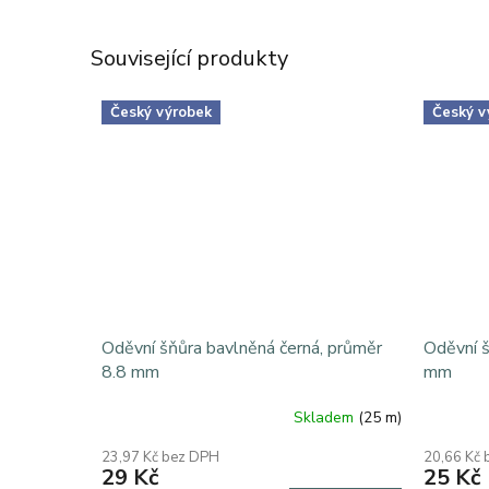
Související produkty
Český výrobek
Český v
Oděvní šňůra bavlněná černá, průměr
Oděvní š
8.8 mm
mm
Skladem
(25 m)
23,97 Kč bez DPH
20,66 Kč
29 Kč
25 Kč