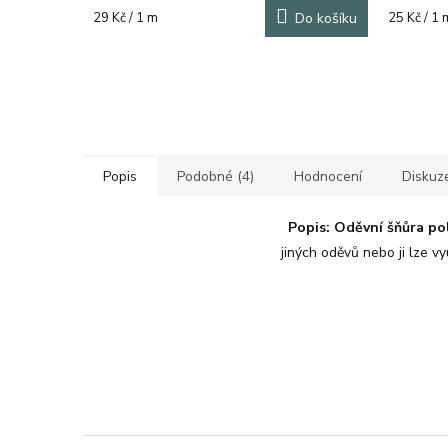
Měrná
Měrná
29 Kč / 1 m
Do košíku
25 Kč / 1 
cena:
cena:
Popis
Podobné (4)
Hodnocení
Diskuz
Popis:
Oděvní šňůra po
jiných oděvů nebo ji lze vy
Z