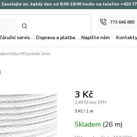
Zavolejte mi, každý den od 8:00-18:00 hodin na telefon +420 7
773 646 880
HLEDAT
Záruční servis
Doprava a platba
Napište nám
Kontakt
děvní šňůra PES průměr 2mm
m
3 Kč
2,48 Kč bez DPH
Měrná
3 Kč / 1 m
cena:
Skladem
(26 m)