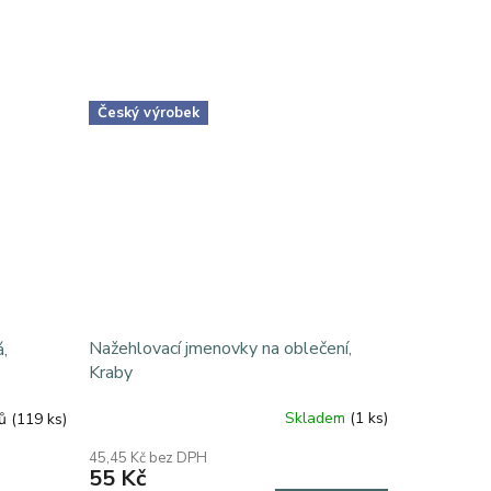
Český výrobek
Nažehlovací jmenovky na oblečení,
,
Kraby
Skladem
(1 ks)
nů
(119 ks)
Průměrné
hodnocení
45,45 Kč bez DPH
produktu
55 Kč
je