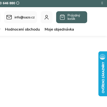
73 646 880 ⚪
Prázdný
info@sazo.cz
košík
NÁKUPNÍ
KOŠÍK
y
Hodnocení obchodu
Moje objednávka