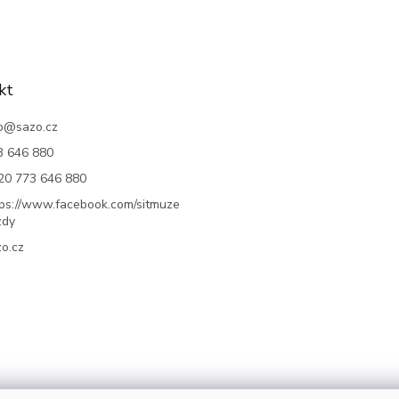
kt
o
@
sazo.cz
3 646 880
20 773 646 880
tps://www.facebook.com/sitmuze
zdy
o.cz