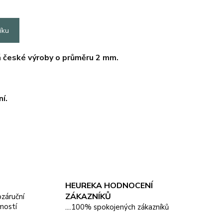
íku
á české výroby o průměru 2 mm.
í.
HEUREKA HODNOCENÍ
ZÁKAZNÍKŮ
pozáruční
mostí
....100% spokojených zákazníků