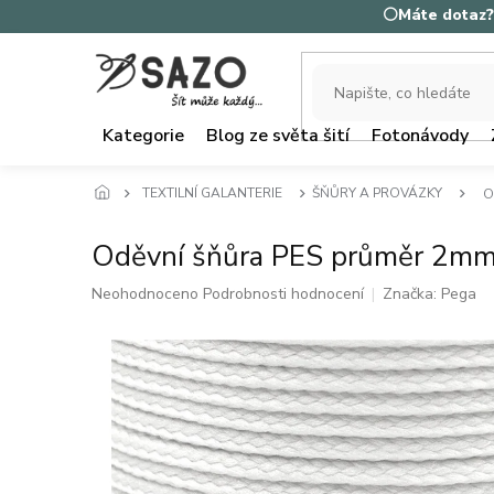
Přejít
⚪Máte dotaz? 
na
obsah
Kategorie
Blog ze světa šití
Fotonávody
TEXTILNÍ GALANTERIE
ŠŇŮRY A PROVÁZKY
O
Oděvní šňůra PES průměr 2m
Průměrné
Neohodnoceno
Podrobnosti hodnocení
Značka:
Pega
hodnocení
produktu
je
0,0
z
5
hvězdiček.