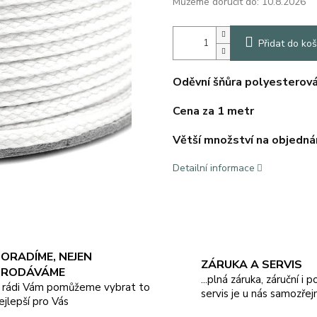
Můžeme doručit do:
10.8.2026
Přidat do koš
Oděvní šňůra polyesterov
Cena za 1 metr
Větší množství na objednán
Detailní informace
ORADÍME, NEJEN
ZÁRUKA A SERVIS
PRODÁVÁME
...plná záruka, záruční i 
.. rádi Vám pomůžeme vybrat to
servis je u nás samozřej
ejlepší pro Vás