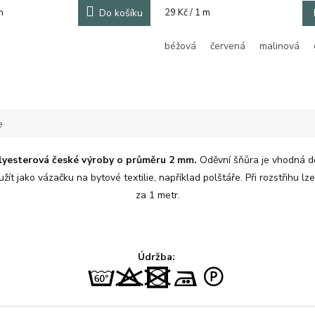
Měrná
m
Do košíku
29 Kč / 1 m
cena:
béžová
červená
malinová
e
lyesterová české výroby o průměru 2 mm.
Oděvní šňůra je vhodná do
užít jako vázačku na bytové textilie, například polštáře. Při rozstřihu l
za 1 metr.
Údržba: