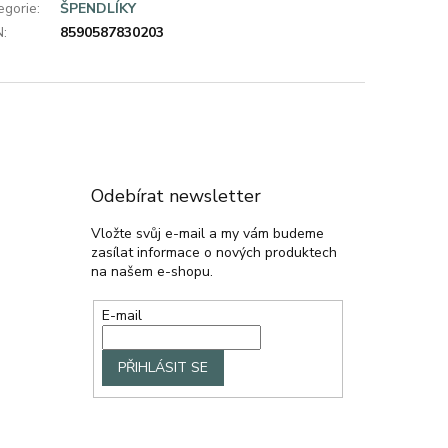
egorie
:
ŠPENDLÍKY
N
:
8590587830203
Odebírat newsletter
Vložte svůj e-mail a my vám budeme
zasílat informace o nových produktech
na našem e-shopu.
E-mail
PŘIHLÁSIT SE