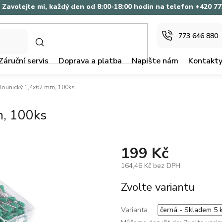
Zavolejte mi, každý den od 8:00-18:00 hodin na telefon +420 7
773 646 880
HLEDAT
Záruční servis
Doprava a platba
Napište nám
Kontakt
alounický 1,4x62 mm, 100ks
m, 100ks
199 Kč
164,46 Kč bez DPH
Měrná
Zvolte variantu
cena:
Varianta