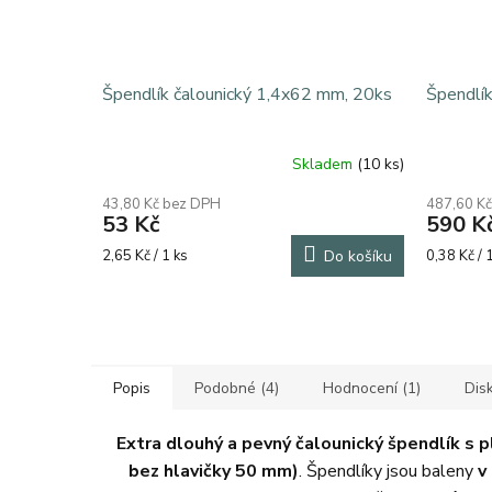
Špendlík čalounický 1,4x62 mm, 20ks
Špendlí
Skladem
(10 ks)
43,80 Kč bez DPH
487,60 K
53 Kč
590 K
Měrná
Měrná
2,65 Kč / 1 ks
Do košíku
0,38 Kč / 
cena:
cena:
Popis
Podobné (4)
Hodnocení (1)
Dis
Extra dlouhý a pevný čalounický špendlík s 
bez hlavičky 50 mm)
. Špendlíky jsou baleny
v 