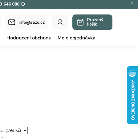
73 646 880 ⚪
Prázdný
info@sazo.cz
košík
NÁKUPNÍ
KOŠÍK
y
Hodnocení obchodu
Moje objednávka