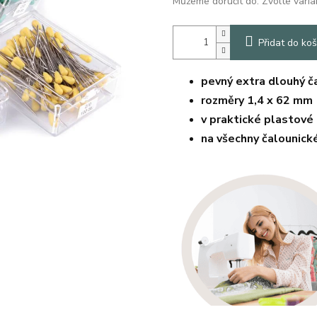
Můžeme doručit do:
Zvolte varia
Přidat do koš
pevný extra dlouhý č
rozměry 1,4 x 62 mm 
v praktické plastové 
na všechny čalounick