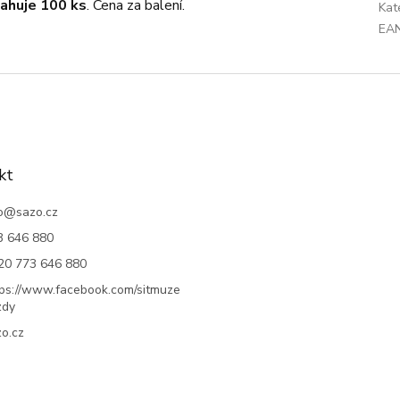
ahuje 100 ks
. Cena za balení.
Kat
EA
kt
o
@
sazo.cz
3 646 880
20 773 646 880
tps://www.facebook.com/sitmuze
zdy
o.cz