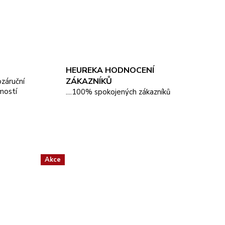
HEUREKA HODNOCENÍ
ZÁKAZNÍKŮ
pozáruční
mostí
....100% spokojených zákazníků
Akce