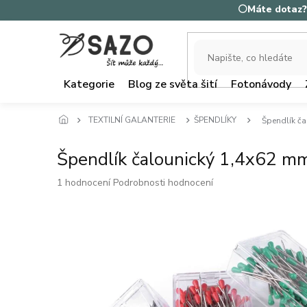
Přejít
⚪Máte dotaz? 
na
obsah
Kategorie
Blog ze světa šití
Fotonávody
TEXTILNÍ GALANTERIE
ŠPENDLÍKY
Špendlík č
Špendlík čalounický 1,4x62 m
Průměrné
1 hodnocení
Podrobnosti hodnocení
hodnocení
produktu
je
5,0
z
5
hvězdiček.