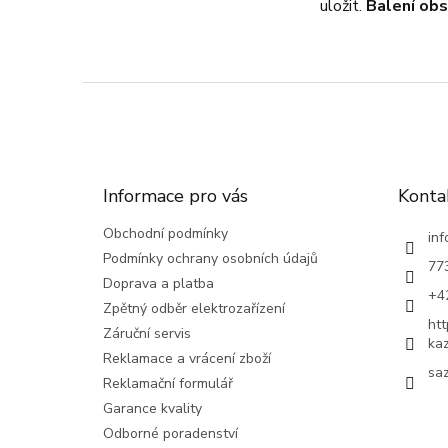
uložit.
Balení obs
Z
á
p
a
t
Informace pro vás
Konta
í
Obchodní podmínky
inf
Podmínky ochrany osobních údajů
77
Doprava a platba
+4
Zpětný odběr elektrozařízení
ht
Záruční servis
ka
Reklamace a vrácení zboží
saz
Reklamační formulář
Garance kvality
Odborné poradenství