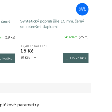
19 Kč
–21 %
Syntetický popruh šíře 15 mm, černý
 černý
se zelenými tlapkami
Skladem
(25 m)
dem
(19 ks)
12,40 Kč bez DPH
15 Kč
Měrná
15 Kč / 1 m
Do košíku
o košíku
cena:
plňkové parametry