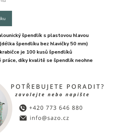
ntu
íku
alounický špendlík s plastovou hlavou
(délka špendlíku bez hlavičky 50 mm)
krabičce je 100 kusů špendlíků
é práce, díky kvalitě se špendlík neohne