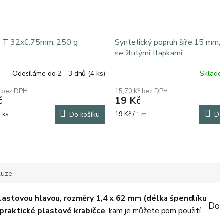
k T 32x0.75mm, 250 g
Syntetický popruh šíře 15 mm,
se žlutými tlapkami
Odesíláme do 2 - 3 dnů
(4 ks)
Skla
č bez DPH
15,70 Kč bez DPH
č
19 Kč
Měrná
1 ks
Do košíku
19 Kč / 1 m
D
cena:
kuze
plastovou hlavou, rozměry 1,4 x 62 mm (délka špendlíku
Do
praktické plastové krabičce
, kam je můžete pom použití