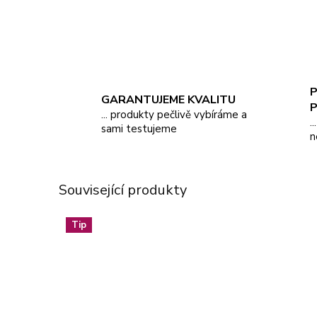
P
GARANTUJEME KVALITU
... produkty pečlivě vybíráme a
.
sami testujeme
n
Související produkty
Tip