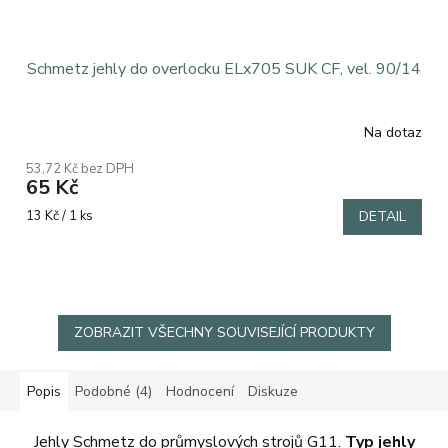
Schmetz jehly do overlocku ELx705 SUK CF, vel. 90/14
Na dotaz
53,72 Kč bez DPH
65 Kč
Měrná
13 Kč / 1 ks
DETAIL
cena:
ZOBRAZIT VŠECHNY SOUVISEJÍCÍ PRODUKTY
Popis
Podobné (4)
Hodnocení
Diskuze
Jehly Schmetz do průmyslových strojů G11.
Typ jehly