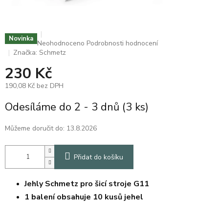
Novinka
Průměrné
Neohodnoceno
Podrobnosti hodnocení
hodnocení
Značka:
Schmetz
produktu
230 Kč
je
0,0
190,08 Kč bez DPH
z
5
Měrná
Odesíláme do 2 - 3 dnů
(3 ks)
hvězdiček.
cena:
Můžeme doručit do:
13.8.2026
Přidat do košíku
Jehly Schmetz pro šicí stroje G11
1 balení obsahuje 10 kusů jehel