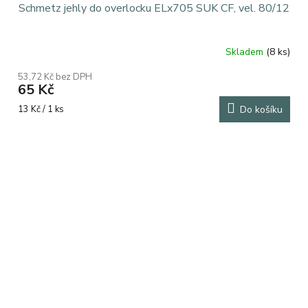
Schmetz jehly do overlocku ELx705 SUK CF, vel. 80/12
Skladem
(8 ks)
Průměrné
hodnocení
53,72 Kč bez DPH
produktu
65 Kč
je
5,0
Měrná
13 Kč / 1 ks
Do košíku
z
cena:
5
hvězdiček.