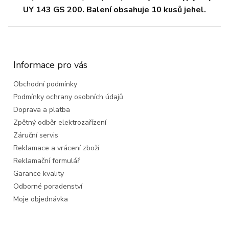
UY 143 GS 200. Balení obsahuje 10 kusů jehel.
Z
á
p
a
Informace pro vás
t
Obchodní podmínky
í
Podmínky ochrany osobních údajů
Doprava a platba
Zpětný odběr elektrozařízení
Záruční servis
Reklamace a vrácení zboží
Reklamační formulář
Garance kvality
Odborné poradenství
Moje objednávka