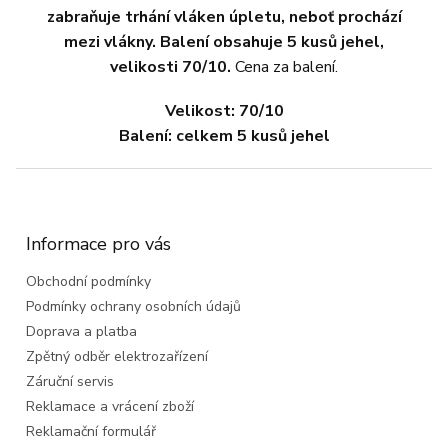
zabraňuje trhání vláken úpletu, neboť prochází
mezi vlákny.
Balení obsahuje 5 kusů jehel,
velikosti 70/10.
Cena za balení.
Velikost: 70/10
Balení: celkem 5 kusů jehel
Z
á
p
a
Informace pro vás
t
Obchodní podmínky
í
Podmínky ochrany osobních údajů
Doprava a platba
Zpětný odběr elektrozařízení
Záruční servis
Reklamace a vrácení zboží
Reklamační formulář