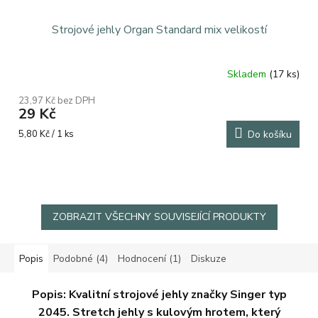
Strojové jehly Organ Standard mix velikostí
Skladem
(17 ks)
23,97 Kč bez DPH
29 Kč
Měrná
5,80 Kč / 1 ks
Do košíku
cena:
ZOBRAZIT VŠECHNY SOUVISEJÍCÍ PRODUKTY
Popis
Podobné (4)
Hodnocení (1)
Diskuze
Popis:
Kvalitní strojové jehly značky Singer typ
2045. Stretch jehly s kulovým hrotem, který