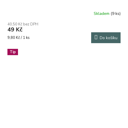
Skladem
(9 ks)
40,50 Kč bez DPH
49 Kč
Měrná
9,80 Kč / 1 ks
Do košíku
cena:
Tip