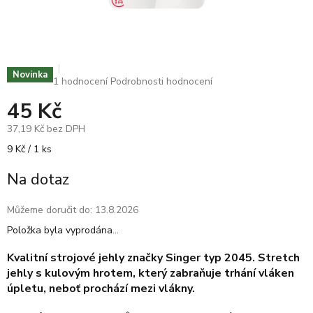
Novinka
Průměrné
1 hodnocení
Podrobnosti hodnocení
hodnocení
45 Kč
produktu
je
37,19 Kč bez DPH
5,0
z
Měrná
9 Kč / 1 ks
5
cena:
hvězdiček.
Na dotaz
Můžeme doručit do:
13.8.2026
Položka byla vyprodána…
Kvalitní strojové jehly značky Singer typ 2045.
Stretch
jehly s kulovým hrotem, který zabraňuje trhání vláken
úpletu, neboť prochází mezi vlákny.