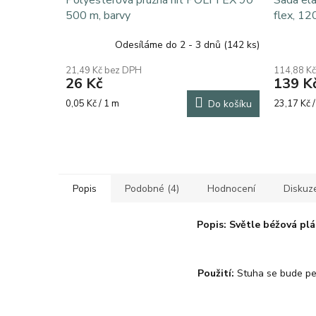
Polyesterová pružná nit POLYTEX 90
Sada ela
500 m, barvy
flex, 12
Odesíláme do 2 - 3 dnů
(142 ks)
21,49 Kč bez DPH
114,88 K
26 Kč
139 K
Měrná
Měrná
0,05 Kč / 1 m
Do košíku
23,17 Kč /
cena:
cena:
Popis
Podobné (4)
Hodnocení
Diskuz
Popis: Světle béžová pl
Použití:
Stuha se bude per