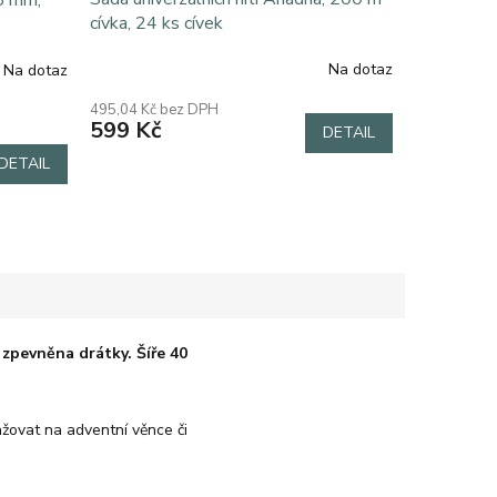
8 mm,
cívka, 24 ks cívek
Na dotaz
Na dotaz
Průměrné
hodnocení
495,04 Kč bez DPH
produktu
599 Kč
DETAIL
je
5,0
DETAIL
z
5
hvězdiček.
zpevněna drátky. Šíře 40
žovat na adventní věnce či