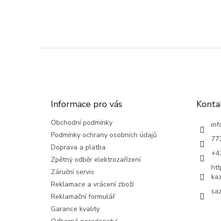
Z
á
p
a
t
Informace pro vás
Konta
í
Obchodní podmínky
inf
Podmínky ochrany osobních údajů
77
Doprava a platba
+4
Zpětný odběr elektrozařízení
ht
Záruční servis
ka
Reklamace a vrácení zboží
saz
Reklamační formulář
Garance kvality