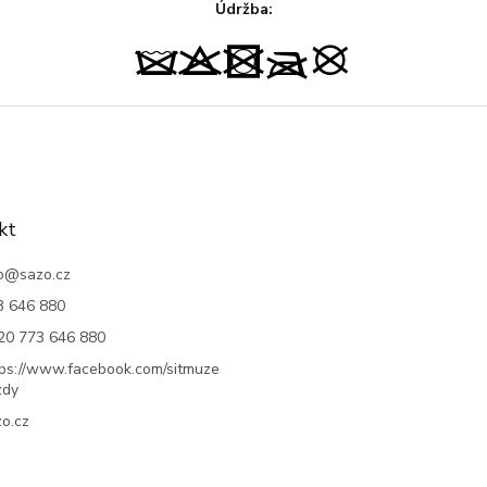
Údržba:
kt
o
@
sazo.cz
3 646 880
20 773 646 880
tps://www.facebook.com/sitmuze
zdy
o.cz