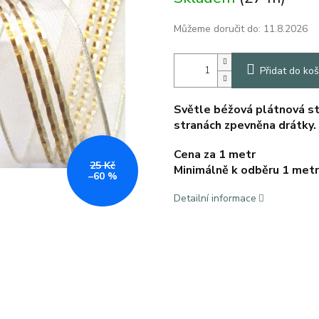
Můžeme doručit do:
11.8.2026
Přidat do koš
Světle béžová plátnová s
stranách zpevněna drátky.
Cena za 1 metr
25 Kč
Minimálně k odběru 1 metr
–60 %
Detailní informace