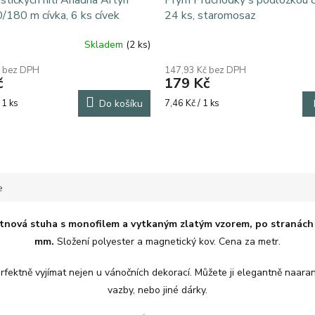
stických nití Ariadna Artyn
Prym Průchodky s podložkou 
0/180 m cívka, 6 ks cívek
24 ks, staromosaz
Skladem
(2 ks)
č bez DPH
147,93 Kč bez DPH
č
179 Kč
Měrná
 1 ks
Do košíku
7,46 Kč / 1 ks
cena:
e
átnová stuha s monofilem a vytkaným zlatým vzorem, po stranách 
mm.
Složení polyester a magnetický kov. Cena za metr.
fektně vyjímat nejen u vánočních dekorací. Můžete ji elegantně naaran
vazby, nebo jiné dárky.