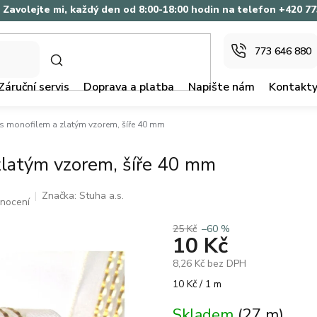
Zavolejte mi, každý den od 8:00-18:00 hodin na telefon +420 7
773 646 880
HLEDAT
Záruční servis
Doprava a platba
Napište nám
Kontakt
 s monofilem a zlatým vzorem, šíře 40 mm
zlatým vzorem, šíře 40 mm
Značka:
Stuha a.s.
dnocení
25 Kč
–60 %
10 Kč
8,26 Kč bez DPH
Měrná
10 Kč / 1 m
cena:
Skladem
(27 m)