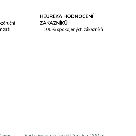
HEUREKA HODNOCENÍ
ZÁKAZNÍKŮ
pozáruční
mostí
....100% spokojených zákazníků
Sada univerzálních nití Ariadna, 200 m