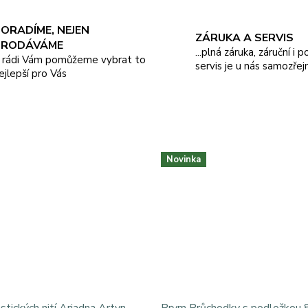
ORADÍME, NEJEN
ZÁRUKA A SERVIS
PRODÁVÁME
...plná záruka, záruční i 
.. rádi Vám pomůžeme vybrat to
servis je u nás samozřej
ejlepší pro Vás
Novinka