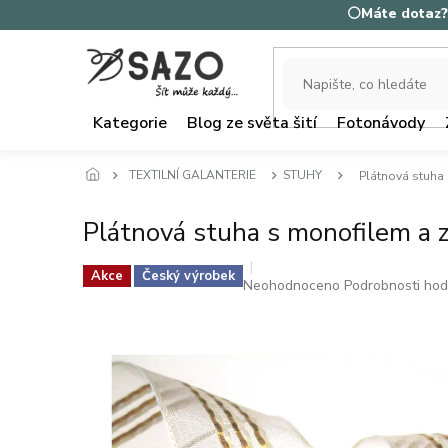
Přejít
⚪Máte dotaz? 
na
obsah
Kategorie
Blog ze světa šití
Fotonávody
TEXTILNÍ GALANTERIE
STUHY
Plátnová stuha
Plátnová stuha s monofilem a 
Akce
Český výrobek
Průměrné
Neohodnoceno
Podrobnosti ho
hodnocení
produktu
je
0,0
z
5
hvězdiček.