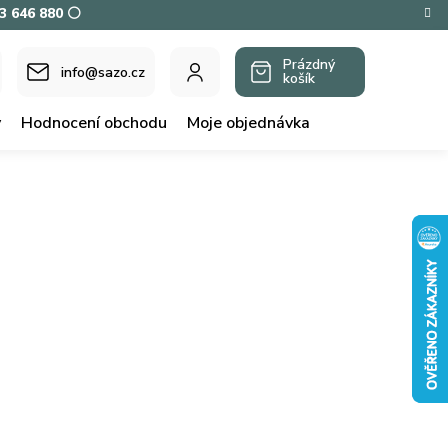
73 646 880 ⚪
Prázdný
info@sazo.cz
košík
NÁKUPNÍ
KOŠÍK
y
Hodnocení obchodu
Moje objednávka