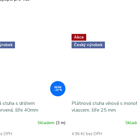
Akce
ýrobek
Český výrobek
10 Kč
–20 %
á stuha s drátem
Plátnová stuha vínová s monof
ervená, šíře 40mm
vlascem, šíře 25 mm
Skladem
(3 m)
Skla
ez DPH
4,96 Kč bez DPH