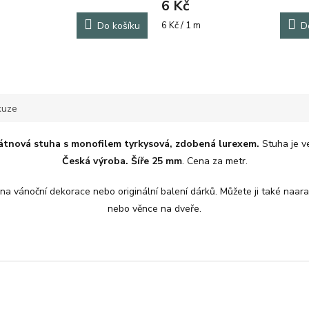
6 Kč
Měrná
Do košíku
6 Kč / 1 m
D
cena:
kuze
látnová stuha s monofilem tyrkysová, zdobená lurexem.
Stuha je ve
Česká výroba. Šíře 25 mm
. Cena za metr.
a vánoční dekorace nebo originální balení dárků. Můžete ji také naar
nebo věnce na dveře.