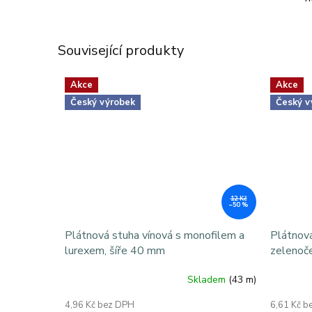
Související produkty
Akce
Akce
Český výrobek
Český v
12 Kč
–50 %
Plátnová stuha vínová s monofilem a
Plátnov
lurexem, šíře 40 mm
zelenoč
Skladem
(43 m)
4,96 Kč bez DPH
6,61 Kč b