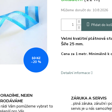
Můžeme doručit do:
10.8.2026
Přidat do koš
Velmi kvalitní plátnová s
Šíře 25 mm.
Cena za 1 metr.
Minimálně k
10 Kč
–20 %
Detailní informace
ORADÍME, NEJEN
ZÁRUKA A SERVIS
PRODÁVÁME
...plná záruka, záruční i 
.. rádi Vám pomůžeme vybrat to
servis je u nás samozřej
ejlepší pro Vás