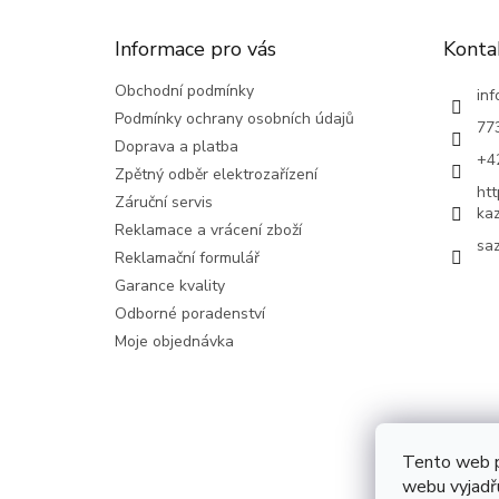
a
t
Informace pro vás
Konta
í
Obchodní podmínky
inf
Podmínky ochrany osobních údajů
77
Doprava a platba
+4
Zpětný odběr elektrozařízení
ht
Záruční servis
ka
Reklamace a vrácení zboží
saz
Reklamační formulář
Garance kvality
Odborné poradenství
Moje objednávka
Tento web p
webu vyjadřu