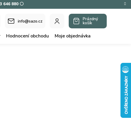
73 646 880 ⚪
Prázdný
info@sazo.cz
košík
NÁKUPNÍ
KOŠÍK
y
Hodnocení obchodu
Moje objednávka