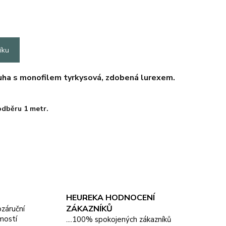
íku
tuha s monofilem tyrkysová,
zdobená lurexem.
 odběru
1 metr.
HEUREKA HODNOCENÍ
ZÁKAZNÍKŮ
pozáruční
mostí
....100% spokojených zákazníků