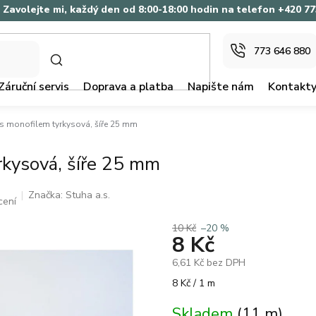
Zavolejte mi, každý den od 8:00-18:00 hodin na telefon +420 7
773 646 880
HLEDAT
Záruční servis
Doprava a platba
Napište nám
Kontakt
s monofilem tyrkysová, šíře 25 mm
rkysová, šíře 25 mm
Značka:
Stuha a.s.
cení
10 Kč
–20 %
8 Kč
6,61 Kč bez DPH
Měrná
8 Kč / 1 m
cena:
Skladem
(11 m)