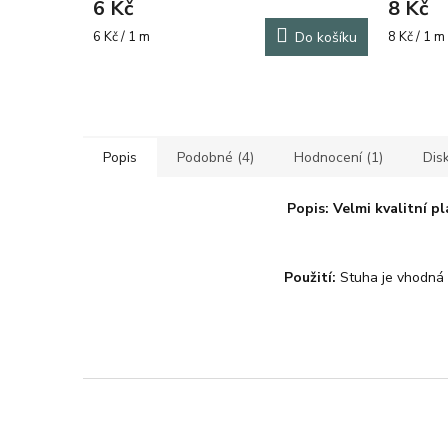
6 Kč
8 Kč
Měrná
Měrná
6 Kč / 1 m
Do košíku
8 Kč / 1 m
cena:
cena:
Popis
Podobné (4)
Hodnocení (1)
Dis
Popis:
Velmi kvalitní p
Použití:
Stuha je vhodná n
Z
á
p