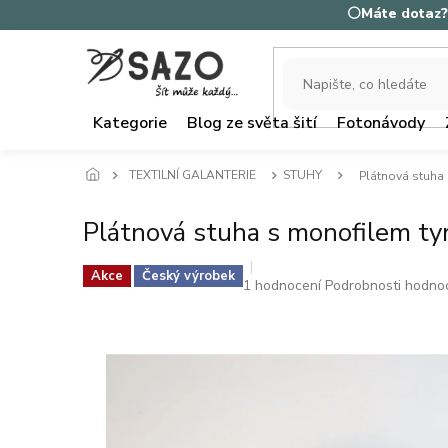
Přejít
⚪Máte dotaz? 
na
obsah
Kategorie
Blog ze světa šití
Fotonávody
TEXTILNÍ GALANTERIE
STUHY
Plátnová stuha 
Plátnová stuha s monofilem ty
Akce
Český výrobek
Průměrné
1 hodnocení
Podrobnosti hodno
hodnocení
produktu
je
5,0
z
5
hvězdiček.