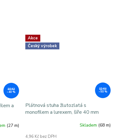
Akce
Český výrobek
12 Kč
10 Kč
–50 %
–40 %
Plátnová stuha žlutozlatá s
ilem a
monofilem a lurexem, šíře 40 mm
Skladem
(68 m)
dem
(27 m)
4,96 Kč bez DPH