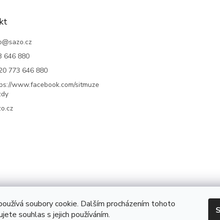
kt
o
@
sazo.cz
3 646 880
20 773 646 880
tps://www.facebook.com/sitmuze
zdy
o.cz
oužívá soubory cookie. Dalším procházením tohoto
S
jete souhlas s jejich používáním.