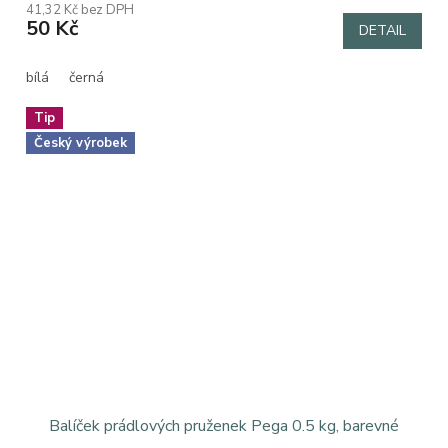
41,32 Kč bez DPH
produktu
50 Kč
DETAIL
je
5,0
z
bílá
černá
5
hvězdiček.
Tip
Český výrobek
Balíček prádlových pruženek Pega 0.5 kg, barevné