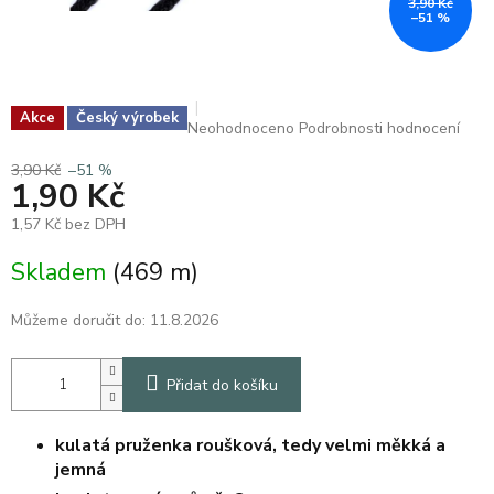
3,90 Kč
–51 %
Akce
Český výrobek
Průměrné
Neohodnoceno
Podrobnosti hodnocení
hodnocení
produktu
3,90 Kč
–51 %
1,90 Kč
je
0,0
1,57 Kč bez DPH
z
5
Měrná
Skladem
(469 m)
hvězdiček.
cena:
Můžeme doručit do:
11.8.2026
Přidat do košíku
kulatá pruženka roušková, tedy velmi měkká a
jemná