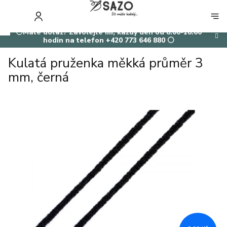
Přejít
na
NÁKUP
obsah
KOŠÍK
⚪Máte dotaz? Zavolejte mi, každý den od 8:00-18:00
hodin na telefon +420 773 646 880 ⚪
Kulatá pruženka měkká průměr 3
mm, černá