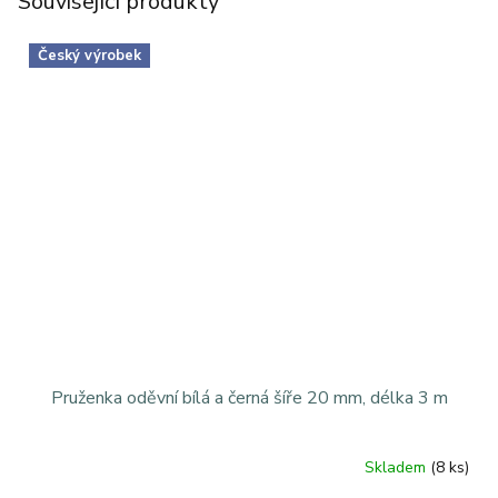
Související produkty
Český výrobek
Pruženka oděvní bílá a černá šíře 20 mm, délka 3 m
Skladem
(8 ks)
Průměrné
hodnocení