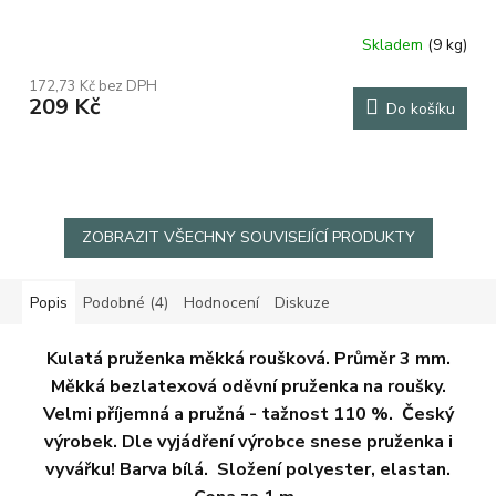
Skladem
(9 kg)
Průměrné
hodnocení
172,73 Kč bez DPH
produktu
209 Kč
Do košíku
je
5,0
z
5
hvězdiček.
ZOBRAZIT VŠECHNY SOUVISEJÍCÍ PRODUKTY
Popis
Podobné (4)
Hodnocení
Diskuze
Kulatá pruženka měkká roušková. Průměr 3 mm.
Měkká bezlatexová oděvní pruženka na roušky.
Velmi příjemná a pružná - tažnost 110 %. Český
výrobek. Dle vyjádření výrobce snese pruženka i
vyvářku! Barva bílá. Složení polyester, elastan.