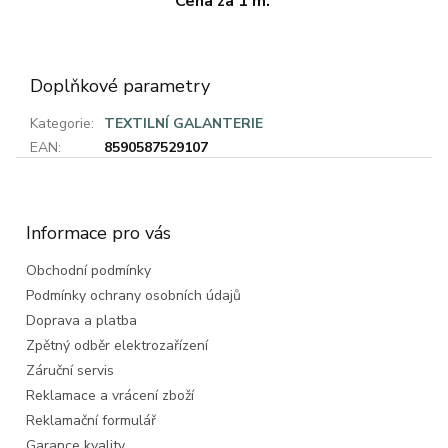
Cena za 1 m.
Doplňkové parametry
Kategorie
:
TEXTILNÍ GALANTERIE
EAN
:
8590587529107
Z
á
p
a
Informace pro vás
t
Obchodní podmínky
í
Podmínky ochrany osobních údajů
Doprava a platba
Zpětný odběr elektrozařízení
Záruční servis
Reklamace a vrácení zboží
Reklamační formulář
Garance kvality