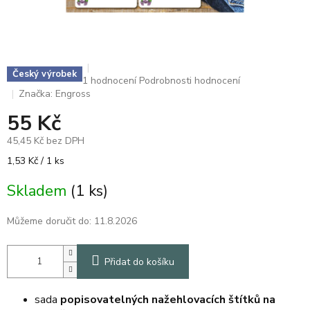
Český výrobek
Průměrné
1 hodnocení
Podrobnosti hodnocení
hodnocení
Značka:
Engross
produktu
55 Kč
je
4,0
45,45 Kč bez DPH
z
5
Měrná
1,53 Kč / 1 ks
hvězdiček.
cena:
Skladem
(1 ks)
Můžeme doručit do:
11.8.2026
Přidat do košíku
sada
popisovatelných nažehlovacích štítků na