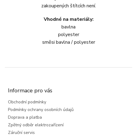
zakoupených štítcích není.
Vhodné na materiály:
bavlna
polyester
směsi bavlna / polyester
Z
á
p
a
Informace pro vás
t
Obchodní podmínky
í
Podmínky ochrany osobních údajů
Doprava a platba
Zpětný odběr elektrozařízení
Záruční servis