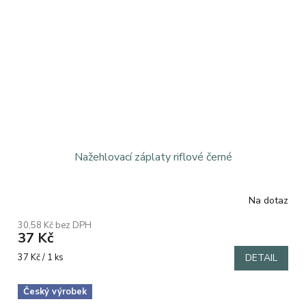
Nažehlovací záplaty riflové černé
Na dotaz
Průměrné
hodnocení
30,58 Kč bez DPH
produktu
37 Kč
je
5,0
Měrná
37 Kč / 1 ks
DETAIL
z
cena:
5
Český výrobek
hvězdiček.