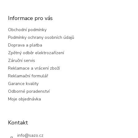
á
p
a
Informace pro vás
t
Obchodní podmínky
í
Podmínky ochrany osobních údajů
Doprava a platba
Zpětný odběr elektrozařízení
Záruční servis
Reklamace a vrácení zboží
Reklamační formulář
Garance kvality
Odborné poradenství
Moje objednávka
Kontakt
info
@
sazo.cz