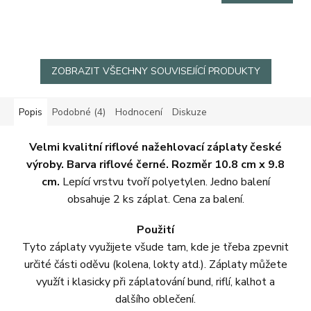
cena:
5
hvězdiček.
ZOBRAZIT VŠECHNY SOUVISEJÍCÍ PRODUKTY
Popis
Podobné (4)
Hodnocení
Diskuze
Velmi kvalitní riflové nažehlovací záplaty české
výroby. Barva riflové černé. Rozměr 10.8 cm x 9.8
cm.
Lepící vrstvu tvoří polyetylen. Jedno balení
obsahuje 2 ks záplat. Cena za balení.
Použití
Tyto záplaty využijete všude tam, kde je třeba zpevnit
určité části oděvu (kolena, lokty atd.). Záplaty můžete
využít i klasicky při záplatování bund, riflí, kalhot a
dalšího oblečení.