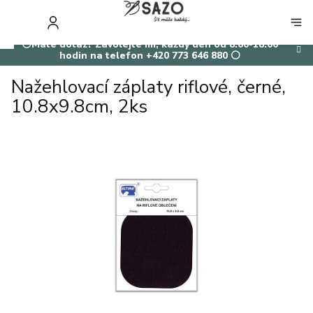
Přejít
na
NÁKUP
obsah
KOŠÍK
⚪Máte dotaz? Zavolejte mi, každý den od 8:00-18:00
hodin na telefon +420 773 646 880 ⚪
Nažehlovací záplaty riflové, černé,
10.8x9.8cm, 2ks