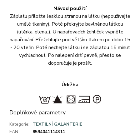
Návod použití
Záplatu přiložte lesklou stranou na látku (nepoužívejte
umělé tkaniny). Poté překryjte bavlněnou látkou
(utěrka, plena..). U napařovacích žehliček vypněte
napařování. Přežehlujte pod větším tlakem po dobu 15
- 20 vteřin. Poté nechejte látku i se záplatou 15 minut
vychladnout. Po nalepení drží pevně, přesto se
doporučuje je prošít.
Údržba
Doplňkové parametry
Kategorie
:
TEXTILNÍ GALANTERIE
EAN
:
8594041114311
Z