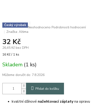
Český výrobek
Průměrné
Neohodnoceno
Podrobnosti hodnocení
hodnocení
Značka:
Altima
produktu
32 Kč
je
0,0
26,45 Kč bez DPH
z
5
Měrná
16 Kč / 1 ks
hvězdiček.
cena:
Skladem
(1 ks)
Můžeme doručit do:
7.8.2026
Přidat do košíku
kvalitní džínové
nažehlovací záplaty
na opravu