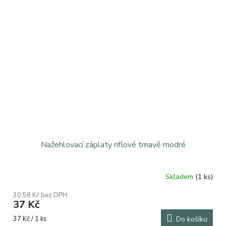
Nažehlovací záplaty riflové tmavě modré
Skladem
(1 ks)
Průměrné
hodnocení
30,58 Kč bez DPH
produktu
37 Kč
je
5,0
Měrná
37 Kč / 1 ks
Do košíku
z